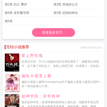
第2章 剑士 费伊
第3章 苦恼的公主
第4章 龙狩魔导师
第5章 恋情的终站
第6章
查看更多章节...
完结小说推荐
www.qdwxs.com
爱上野玫瑰
给美女代驾，不小心把她的玛莎拉蒂给撞坏了，她要我以身相
许，这下惨了有的女人，表面上风情万种，性感诱人，但实际...
偏执大佬宠上瘾
偏执大佬宠上瘾简介emspemsp关于偏执大佬宠上瘾宠文契约一
对一特别甜身心干净...
超神学院：异常枪神
魂穿超神学院，变成琪琳的搭档加入雄兵连，觉醒异常状态系
统。沐玄的攻击将会携带异常效果，例如中毒，麻痹，燃烧...