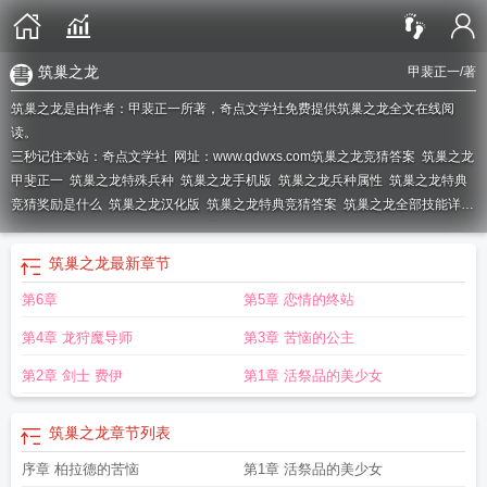
筑巢之龙
甲裴正一
/著
筑巢之龙是由作者：甲裴正一所著，奇点文学社免费提供筑巢之龙全文在线阅
读。
三秒记住本站：奇点文学社 网址：www.qdwxs.com
筑巢之龙竞猜答案
筑巢之龙
甲斐正一
筑巢之龙特殊兵种
筑巢之龙手机版
筑巢之龙兵种属性
筑巢之龙特典
竞猜奖励是什么
筑巢之龙汉化版
筑巢之龙特典竞猜答案
筑巢之龙全部技能详
解
筑巢之龙攻略
筑巢之龙技能效果
筑巢之龙详细攻略
筑巢之龙怎么修改金
钱
筑巢之龙cg
筑巢之龙全cg
筑巢之龙特典竞猜
筑巢之龙结局条件
筑巢之龙手
筑巢之龙
最新章节
机汉化版
筑巢之龙牛头人出现条件
第6章
第5章 恋情的终站
第4章 龙狩魔导师
第3章 苦恼的公主
第2章 剑士 费伊
第1章 活祭品的美少女
筑巢之龙
章节列表
序章 柏拉德的苦恼
第1章 活祭品的美少女