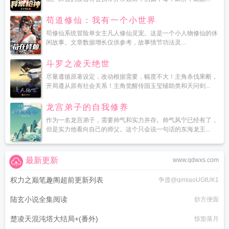
苟道修仙：我有一个小世界
苟修仙系统冒险单女主凡人修仙灵宠。这是一个小人物修仙的休
闲故事。文章数据增长仅供参考，故事情节功法灵...
斗罗之凌天绝世
尽量遵循原著设定，改动根据需要，幅度不大！主角杀伐果断，
开局遵从原有社会关系！主角觉醒传国玉玺辅助类和天问剑...
龙宫弟子的自我修养
作为一名龙宫弟子，需要帅气和实力并存。帅气风宁已经有了，
但是实力他看向自己的师父。这个只会说一句话的东海龙王...
最新更新
www.qdwxs.com
权力之巅笔趣阁超前更新列表
争渡@qimiaoUGtUK1
陆玄小说全集阅读
炒方便面
楚凌天混沌塔大结局+(番外)
惊蛰落月