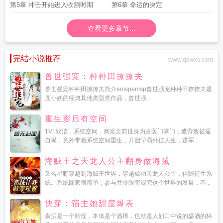
第5章 冲击开始进入收割时期
第6章 命运的决定
查看更多章节...
完结小说推荐
www.qdwxs.com
兽世强宠：种种田撩撩夫
兽世强宠种种田撩撩夫简介emspemsp兽世强宠种种田撩撩夫是
鹿小妖的经典其他类型类作品，兽世强...
重生影后有空间
1V1双洁，系统空间，爽宠文前世身为古医门掌门，遭背叛被逼
自曝，意外带着系统空间重生，开启学霸外挂人生，进军...
海贼王之天龙人公主翻身做海贼
又名星野穿越到海贼王世界，穿越成功天龙人公主，伴随衍生系
统。系统回家很简单，参与并冷眼旁观完这个世界的发展，不...
快穿：宿主她甜度爆表
秦酒是一个精怪，本体是个酒樽，也就是人们口中说的盛酒的杯