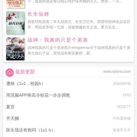
子，最爱的便是每日细心呵护保养她的主人。然而，一天...
长生仙婿
我曾经助炎黄二帝大战蚩尤，长生万亿年。我曾经助神农品尝百
草，帮始皇帝统一七国，却被觊觎长生之道。萧凡长生...
战神：我真的只是个弟弟
战神我真的只是个弟弟简介emspemsp关于战神我真的只是个弟
弟大姐白子柒，荣登福布斯富豪榜，霸...
最新更新
www.qdwxs.com
遭殃（1v1，校园h）
popofyhrfp
用洗脑APP将高冷校花一步步调教
OVO
夏宫
VEDETT
齐天阙
不吃蛋炒饭
医生我还有救吗（1v1 h）
洛洛不大方