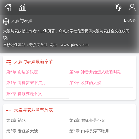
大嫂与表妹
LKK
/著
大嫂与表妹是由作者：LKK所著，奇点文学社免费提供大嫂与表妹全文在线阅
读。
三秒记住本站：奇点文学社 网址：www.qdwxs.com
大嫂与表妹
最新章节
第6章 命运的决定
第5章 冲击开始进入收割时期
第4章 肉棒贯穿下弦月
第3章 发狂的大嫂
第2章 偷窥亦是不义
大嫂与表妹
章节列表
第1章 祸水
第2章 偷窥亦是不义
第3章 发狂的大嫂
第4章 肉棒贯穿下弦月