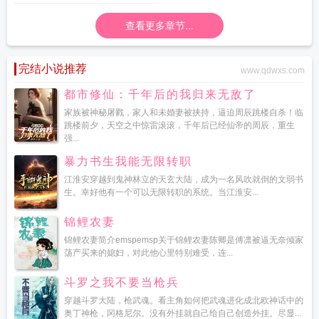
查看更多章节...
完结小说推荐
www.qdwxs.com
都市修仙：千年后的我归来无敌了
家族被神秘屠戮，家人和未婚妻被挟持，逼迫周辰跳楼自杀！临
跳楼前夕，天空之中惊雷滚滚，千年后已经仙帝的周辰，重生
强...
暴力书生我能无限转职
江淮安穿越到鬼神林立的天玄大陆，成为一名风吹就倒的文弱书
生。幸好他有一个可以无限转职的系统。当江淮安...
锦鲤农妻
锦鲤农妻简介emspemsp关于锦鲤农妻陈卿是傅凛被逼无奈倾家
荡产买来的媳妇，对此他心里特别难受，连...
斗罗之我不要当枪兵
穿越斗罗大陆，枪武魂。看主角如何把武魂进化成北欧神话中的
奥丁神枪，冈格尼尔。没有外挂就自己给自己创造外挂。尽显...