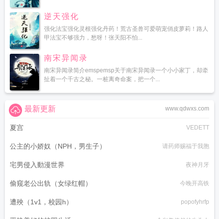
逆天强化
强化法宝强化灵根强化丹药！荒古圣兽可爱萌宠俏皮萝莉！路人
甲法宝不够强力，愁呀！张天阳不怕...
南宋异闻录
南宋异闻录简介emspemsp关于南宋异闻录一个小小家丁，却牵
扯着一个千古之秘。一桩离奇命案，把一个...
最新更新
www.qdwxs.com
夏宫
VEDETT
公主的小娇奴（NPH，男生子）
请药师赐福于我胞
宅男侵入動漫世界
夜神月牙
偷窥老公出轨（女绿红帽）
今晚开高铁
遭殃（1v1，校园h）
popofyhrfp