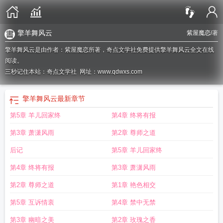
擎羊舞风云
紫屋魔恋
/著
擎羊舞风云是由作者：紫屋魔恋所著，奇点文学社免费提供擎羊舞风云全文在线
阅读。
三秒记住本站：奇点文学社 网址：www.qdwxs.com
擎羊舞风云
最新章节
第5章 羊儿回家终
第4章 终将有报
第3章 萧潇风雨
第2章 尊师之道
后记
第5章 羊儿回家终
第4章 终将有报
第3章 萧潇风雨
第2章 尊师之道
第1章 艳色相交
第5章 互诉情衷
第4章 禁中无禁
第3章 幽暗之美
第2章 玫瑰之香