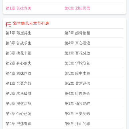
第1章 英雄救美
第8章 烈阳照雪
擎羊舞风云
章节列表
第1章 落崖得生
第2章 媚骨艳相
第3章 苦战求生
第4章 真心淫液
第5章 桃花非福
第1章 百花盛放
第2章 身心俱失
第3章 斩蛇取花
第4章 姊妹同收
第5章 险中求胜
第1章 含冤之战
第2章 异术逼供
第3章 木马破城
第4章 暗度陈仓
第5章 渴饮甜酿
第1章 仙容易醉
第2章 仙心已荡
第3章 三美竞秀
第4章 浪荡春宵
第5章 拜山问罪