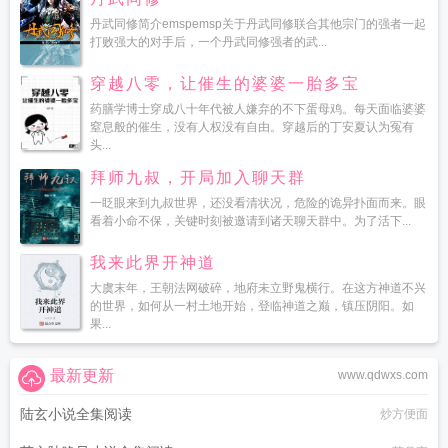
丹武同修简介emspemsp关于丹武同修联合其他宗门的强者一起
打败强大的对手后，一个丹武同修强者的武...
穿越八零，让催生的婆婆一胎多宝
药膳学博士穿成八十年代被人嫌弃的不下蛋母鸡。每天面临婆婆
窒息般的催生，没有人权没有自由。穿越后的丁安夏认为冤有
头...
拜师九叔，开局加入聊天群
一眨眼来到九叔世界，还没看清状况，危险的诡异扑面而来。眼
看着小命不保，关键时刻被邀请到诸天聊天群中。为了活下...
我来此界开神道
大虞末年，王朝法网破碎，地府未立野鬼横行。在这方神道不兴
的世界，如何从一村土地开始，登临神道之巅，镇压阴阳。如
果...
最新更新
www.qdwxs.com
陆玄小说全集阅读
炒方便面