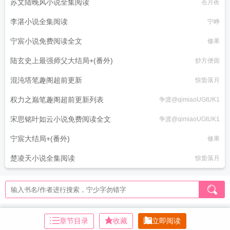
苏文陆晚风小说全集阅读
苍月夜
李湛小说全集阅读
宁峥
宁宸小说免费阅读全文
修果
陆玄史上最强师父大结局+(番外)
炒方便面
混沌塔笔趣阁超前更新
惊蛰落月
权力之巅笔趣阁超前更新列表
争渡@qimiaoUGtUK1
宋思铭叶如云小说免费阅读全文
争渡@qimiaoUGtUK1
宁宸大结局+(番外)
修果
楚凌天小说全集阅读
惊蛰落月
章节目录
收藏
立即阅读