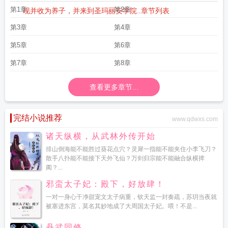
第1章
第2章
现并收为养子，并来到圣玛丽安学院..
章节列表
第3章
第4章
第5章
第6章
第7章
第8章
查看更多章节...
完结小说推荐
www.qdwxs.com
诸天纵横，从武林外传开始
排山倒海能不能胜过葵花点穴？灵犀一指能不能夹住小李飞刀？
散手八扑能不能接下天外飞仙？万剑归宗能不能融合纵横捭
阖？...
邪蛮太子妃：殿下，好放肆！
一对一身心干净甜宠文太子病重，钦天监一封奏疏，苏玥当夜就
被塞进东宫，莫名其妙地成了大周国太子妃。喂！不是...
丹武同修