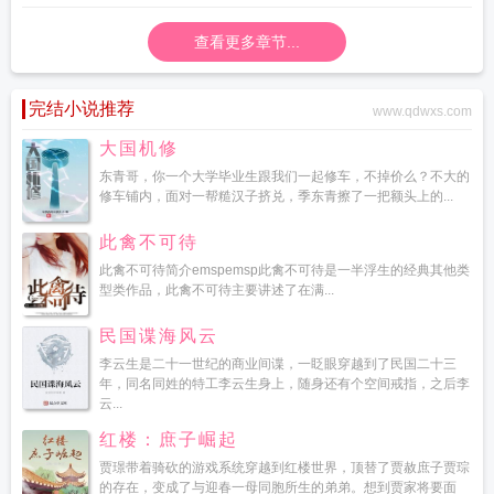
枪训练
查看更多章节...
完结小说推荐
www.qdwxs.com
大国机修
东青哥，你一个大学毕业生跟我们一起修车，不掉价么？不大的
修车铺内，面对一帮糙汉子挤兑，季东青擦了一把额头上的...
此禽不可待
此禽不可待简介emspemsp此禽不可待是一半浮生的经典其他类
型类作品，此禽不可待主要讲述了在满...
民国谍海风云
李云生是二十一世纪的商业间谍，一眨眼穿越到了民国二十三
年，同名同姓的特工李云生身上，随身还有个空间戒指，之后李
云...
红楼：庶子崛起
贾璟带着骑砍的游戏系统穿越到红楼世界，顶替了贾赦庶子贾琮
的存在，变成了与迎春一母同胞所生的弟弟。想到贾家将要面