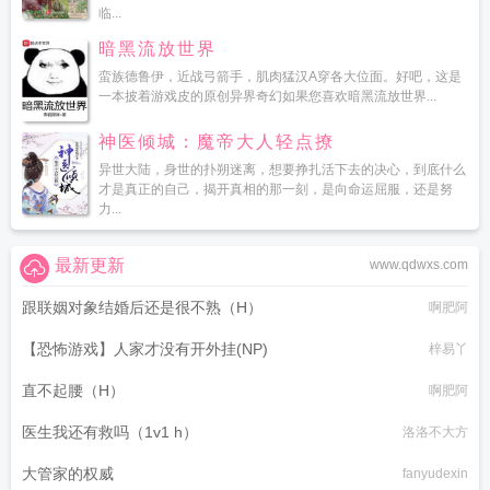
临...
暗黑流放世界
蛮族德鲁伊，近战弓箭手，肌肉猛汉A穿各大位面。好吧，这是
一本披着游戏皮的原创异界奇幻如果您喜欢暗黑流放世界...
神医倾城：魔帝大人轻点撩
异世大陆，身世的扑朔迷离，想要挣扎活下去的决心，到底什么
才是真正的自己，揭开真相的那一刻，是向命运屈服，还是努
力...
最新更新
www.qdwxs.com
跟联姻对象结婚后还是很不熟（H）
啊肥阿
【恐怖游戏】人家才没有开外挂(NP)
梓易丫
直不起腰（H）
啊肥阿
医生我还有救吗（1v1 h）
洛洛不大方
大管家的权威
fanyudexin