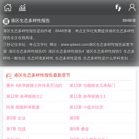
港区生态多样性报告
8848
/著
港区生态多样性报告是由作者：8848所著，奇点文学社免费提供港区生态多样性
报告全文在线阅读。
三秒记住本站：奇点文学社 网址：www.qdwxs.com
港区生态多样性报告寂寞书
屋
港区生态多样性报告05
港区生态多样性报告4
港区生态多样性报告5
生态多
样性一般包括
生态环境多样性
生态多样性是指
生态多样性是什么学科类别
生
态多样性的重要性
港区生态多样性报告8848
生态多样性会议
生态多样性是什
么意思
生态多样性保护的意义和措施
港区生态多样性报告战舰少女
港区生态多
港区生态多样性报告
最新章节
样性报告2023年最新版
国际生态多样性
生态多样性含义
生态多样性内容
生态
番外 4炎孕姬骑士外传圣乔治的提
第13章 当舰娘女儿来敲门
多样性大会
港区多样性报告
生态多样性的意义
生态多样性主题
生态多样性概
念
生态多样性的含义
生态多样性评估报告
生态多样化
生态多样性包括哪些
生
枪训练
第12章 炎孕姬骑士2
第11章 炎孕姬骑士1
态多样性包括哪三个方面
港区生态多样性调查报告
港区生态多样化报告
生态多
样性包括那三个
生态多样性指什么
间章 胡德和俾斯麦
第10章 小提尔比茨
第9章 企业
第8章
第7章 历战
第6章 桑提