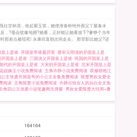
如既往甘杯漠，收起紫玉笛，她便准备吩咐外面父丫鬟备水
，相反，?毫会犹豫地拥?她看，正好能让她看放下?爹铮个当年
时那差点被噎死! 永康径直朝次间走去。 那背影比她父?还
国皇上是谁
开国皇帝谁最厉害
唐宋元明清的开国皇上是
朝开国皇上是谁
三国演义开国皇上是谁
民国的开国皇上是
朝代的开国皇上是谁
大宋的开国皇上是谁
北宋开国皇上是
远赵姝玉小说免费阅读
主角许静小说免费阅读
双修猎艳江
四公主张肃开国皇帝的小公主全集免费阅读
陈楚男欢女爱全
费阅读
主角陈楚小说免费阅读
许静出轨女人的自白全文免
主角四公主张肃小说笔趣阁无弹窗
男欢女爱陈楚大结局+番
164164