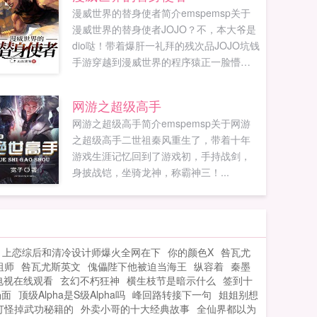
漫威世界的替身使者简介emspemsp关于
漫威世界的替身使者JOJO？不，本大爷是
dio哒！带着爆肝一礼拜的残次品JOJO坑钱
手游穿越到漫威世界的程序猿正一脸懵逼
的审视着自己的新身份迪奥布兰度，一个
英华混血的大帅比！不过，等会儿这里是
网游之超级高手
漫威世界？请问离紫薯精到达战场还有多
网游之超级高手简介emspemsp关于网游
长时间？对了，老子还有金手指！白金之
之超级高手二世祖秦风重生了，带着十年
星，世界，疯狂钻石，轰炸空间，黄金体
游戏生涯记忆回到了游戏初，手持战剑，
验，绯红之王统统给我出！叮，新玩家您
身披战铠，坐骑龙神，称霸神三！...
好，您的第一位替身已抽取，祝您游戏愉
快。看着眼前正...
上恋综后和清冷设计师爆火全网在下
你的颜色X
咎瓦尤
祖师
咎瓦尤斯英文
傀儡陛下他被迫当海王
纵容着
秦墨
电视在线观看
玄幻不朽狂神
横生枝节是暗示什么
签到十
场面
顶级Alpha是S级Alpha吗
峰回路转接下一句
姐姐别想
打怪掉武功秘籍的
外卖小哥的十大经典故事
全仙界都以为