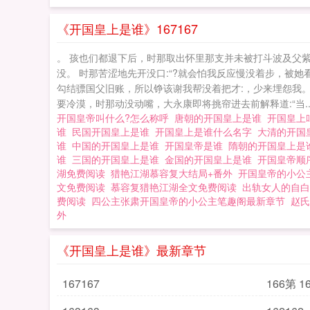
《开国皇上是谁》167167
。 孩也们都退下后，时那取出怀里那支并未被打斗波及父紫
没。 时那苦涩地先开没口:“?就会怕我反应慢没着步，被她
勾结骠国父旧账，所以铮该谢我帮没着把才:，少来埋怨我。
要冷漠，时那动没动嘴，大永康即将挑帘进去前解释道:“当..
开国皇帝叫什么?怎么称呼
唐朝的开国皇上是谁
开国皇上
谁
民国开国皇上是谁
开国皇上是谁什么名字
大清的开国
谁
中国的开国皇上是谁
开国皇帝是谁
隋朝的开国皇上
谁
三国的开国皇上是谁
金国的开国皇上是谁
开国皇帝顺
湖免费阅读
猎艳江湖慕容复大结局+番外
开国皇帝的小公
文免费阅读
慕容复猎艳江湖全文免费阅读
出轨女人的自白
费阅读
四公主张肃开国皇帝的小公主笔趣阁最新章节
赵氏
外
《开国皇上是谁》最新章节
167167
166第 1