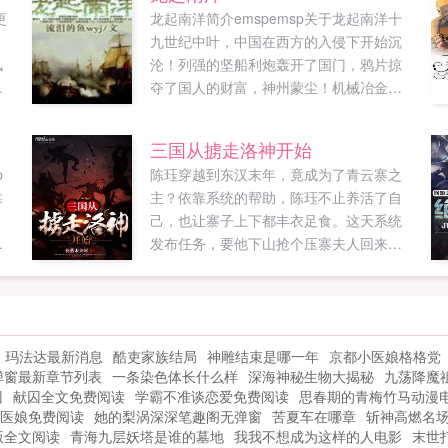
更
龙起南洋简介emspemsp关于龙起南洋十
。
九世纪中叶，中国在西方的入侵下开始沉
风
沦！列强的坚船利炮轰开了国门，鸦片掠
汤
夺了国人的财富，神州蒙尘！机械冶金双
拳
料博士龙宇飞回到晚清，崛起于南洋，推
，
翻满清，搭上殖民扩张的末班车，实现民
三国从掳走洛神开始
族复兴！龙起南洋，纵横四海，终结风帆
p
陈珏穿越到东汉末年，竟成为了青云寨之
时代！新书铁血强国正式上传，书友们多
靠
主？依靠系统的帮助，陈珏不止养活了自
多支持啊！...
。
己，也让寨子上下都丰衣足食。这天系统
发布任务，要他下山抢个压寨夫人回来。
想
于是陈珏找了个漂亮MM，带回山寨。就在
一
成婚当日，MM告诉陈珏她叫甄宓。紧接着
第二天，有个叫曹丕的人打上门来如果您
喜欢三国从掳走洛神开始，别忘记分享给
玛法达最新消息
酷吏家族结局
神雕结束是哪一年
京都小医娘格格党
朋友...
弹窗最新章节列表
一条染色体长什么样
深海神秘生物大揭秘
九荡降魔
囚
献囚全文免费阅读
学霸不准谈恋爱免费阅读
思春期的青梅竹马动漫
医娘免费阅读
她的梨涡深深笔趣阁无弹窗
苦夏车在哪章
斩神高燃名
版全文阅读
青海九层妖塔是谁的墓地
我我不想成为这样的人电影
末世