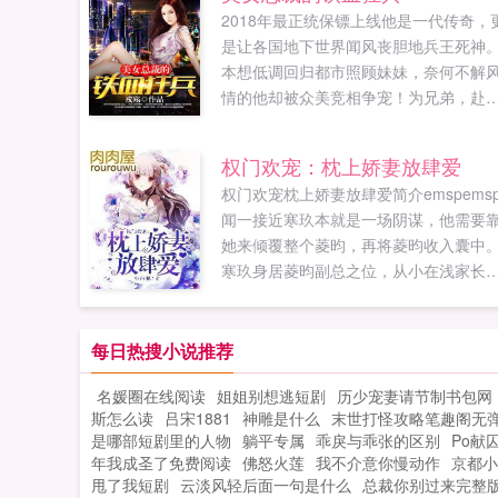
2018年最正统保镖上线他是一代传奇，
是让各国地下世界闻风丧胆地兵王死神
本想低调回归都市照顾妹妹，奈何不解
情的他却被众美竞相争宠！为兄弟，赴
蹈火为美人，不惜血溅五步为家庭，铁
捍卫是如果您喜欢美女总裁的铁血狂兵
权门欢宠：枕上娇妻放肆爱
别忘记分享给朋友...
权门欢宠枕上娇妻放肆爱简介emspems
闻一接近寒玖本就是一场阴谋，他需要
她来倾覆整个菱昀，再将菱昀收入囊中
寒玖身居菱昀副总之位，从小在浅家长
大，深得浅家人的信任。她无论如何都
不到自己身边养了半年的忠犬男友会是
只披着忠厚外衣的...
每日热搜小说推荐
名媛圈在线阅读
姐姐别想逃短剧
历少宠妻请节制书包网
斯怎么读
吕宋1881
神雕是什么
末世打怪攻略笔趣阁无
是哪部短剧里的人物
躺平专属
乖戾与乖张的区别
Po献
年我成圣了免费阅读
佛怒火莲
我不介意你慢动作
京都小
甩了我短剧
云淡风轻后面一句是什么
总裁你别过来完整