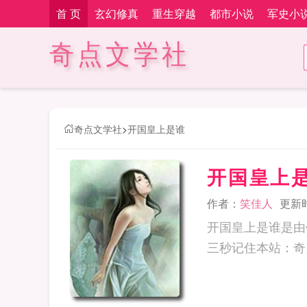
首 页
玄幻修真
重生穿越
都市小说
军史小
奇点文学社
奇点文学社
>
开国皇上是谁
开国皇上
作者：
笑佳人
更新时间
开国皇上是谁是由