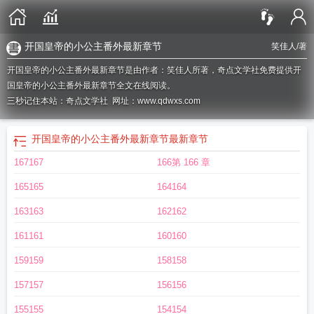
开国皇帝的小公主番外最新章节
笑佳人
/著
开国皇帝的小公主番外最新章节是由作者：笑佳人所著，奇点文学社免费提供开
国皇帝的小公主番外最新章节全文在线阅读。
三秒记住本站：奇点文学社 网址：www.qdwxs.com
开国皇帝的小公主番外最新章节
最新章节
167167
166第 166 章
165165
164164
163163
162162
161161
160160
159159
158158
157157
156156
155155
154154