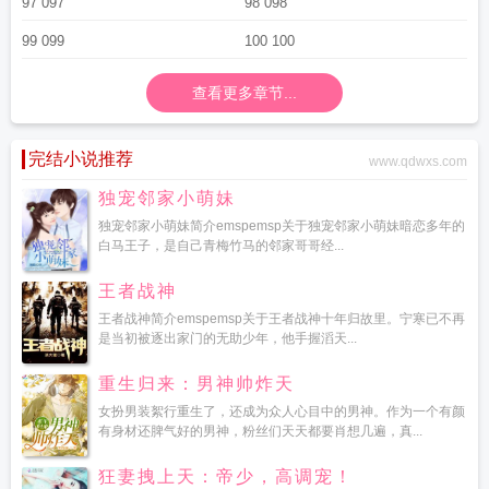
97 097
98 098
99 099
100 100
查看更多章节...
完结小说推荐
www.qdwxs.com
独宠邻家小萌妹
独宠邻家小萌妹简介emspemsp关于独宠邻家小萌妹暗恋多年的
白马王子，是自己青梅竹马的邻家哥哥经...
王者战神
王者战神简介emspemsp关于王者战神十年归故里。宁寒已不再
是当初被逐出家门的无助少年，他手握滔天...
重生归来：男神帅炸天
女扮男装絮行重生了，还成为众人心目中的男神。作为一个有颜
有身材还脾气好的男神，粉丝们天天都要肖想几遍，真...
狂妻拽上天：帝少，高调宠！