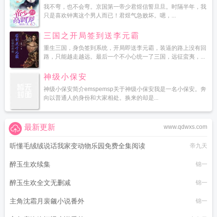
我不弯，也不会弯。京国第一帝少君煜信誓旦旦。时隔半年，我
只是喜欢钟离这个男人而已！君煜气急败坏。嗯，...
三国之开局签到送李元霸
重生三国，身负签到系统，开局即送李元霸，装逼的路上没有回
路，只能越走越远。最后一个不小心统一了三国，远征蛮夷，...
神级小保安
神级小保安简介emspemsp关于神级小保安我是一名小保安。奔
向以普通人的身份和大家相处。换来的却是...
最新更新
www.qdwxs.com
听懂毛绒绒说话我家变动物乐园免费全集阅读
帝九天
醉玉生欢续集
锦一
醉玉生欢全文无删减
锦一
主角沈霜月裴觎小说番外
锦一