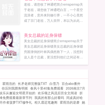
老祖，请您收了神通吧简介emspemsp关
于老祖，请您收了神通吧白言，一个星空
流浪者，意外来到修行界，一不小心竟然
成了宗门老祖，万人崇拜，本以为从此人
生走向巅峰，结果第一天就要跟敌人拼
命，本大爷才刚修行不到一小时啊！不过
美女总裁的近身保镖
幸好老祖有法...
美女总裁的近身保镖简介emspemsp关于
美女总裁的近身保镖美女总裁的近身保镖
穷困潦倒的叶林风偶然救下一人，没想到
这人是个总裁，更没想到他们之间还有婚
约。只是总裁似乎看不上他...
霍雨浩的
长矛老师完整版TXT
白雪乃
百合abo番外
你压到我唇角明摇
春风十里40集免费观看
2026南京7月
娱乐从邂逅女明星开始的
欢乐颂之风流后宫全文阅读
折
峰免费观看最新章节列
我真的有那么好看吗
同桌真好哈
月作者菠萝TXT穆争礼
程久霜迟笔趣阁
霍雨浩的逆袭
她