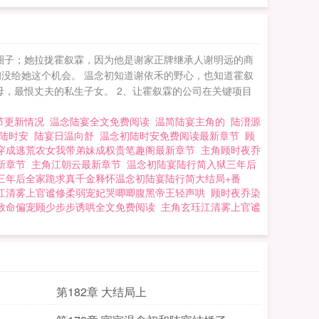
圈子；她拉拢霍叙霖，因为他是谢家正牌继承人谢明远的商
初没给她这个机会。 温念初知道谢依禾的野心，也知道霍叙
母，最恨丈夫的私生子女。 2、让霍叙霖的公司在关键项目
节更新情况
温念陆宴全文免费阅读
温简陆宴主角的
陆溍源
初陆时安
陆宴日温向舒
温念初陆时安免费阅读最新章节
顾
穿成逃荒农女我带弟妹成权贵笔趣阁最新章节
主角顾时夜乔
新章节
主角江朝云最新章节
温念初陆宴陆行简入狱三年后
三年后全家跪求真千金释怀温念初陆宴陆行简大结局+番
江清雾上官谧修柔弱宠妃哭唧唧腹黑帝王轻声哄
顾时夜乔染
致命偏宠顾少步步诱哄全文免费阅读
主角玄珏江清雾上官谧
第182章 大结局上