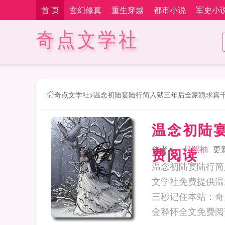
首 页
玄幻修真
重生穿越
都市小说
军史小
奇点文学社
奇点文学社
>
温念初陆宴陆行简入狱三年后全家跪求真
温念初陆
作者：
一只熙柚
更新
费阅读
温念初陆宴陆行简
文学社免费提供温
三秒记住本站：奇点文学社 网址：w
金释怀全文免费阅