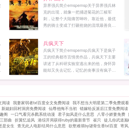
农
异界强兵简介emspemsp关于异界强兵林
。
克的出现，就像一把捅进菊花的三棱军
刺，让整个大陆痛苦呻吟。靠近他，最优
秀的骑士变成了打砸抢烧的流氓最善良的
士兵变成了阴险腹黑的将军最虔诚的信徒
变成了亵渎神灵的罪人最圣洁的女人变成
甜蜜蜜
兵疯天下
了风情万种的因为他，一个军事地图都懒
，
兵疯天下简介emspemsp兵疯天下是疯子
得标注的兵站，成为大陆军人膜拜的圣地
原
王的经典都市言情类作品，兵疯天下主要
一支自生自灭的九流部队，成为创造伟大
的
讲述了从科研实验室逃出来的他，身怀异
战争神话的绝世强兵一片充满罪恶与禁忌
能却又失去记忆，记忆的丧事没有疯子王
的土地，成为春色无边的逍遥国度。站在
最新鼎力大作，年度必看都市言情。海棠
大陆之巅，林克温柔...
有
屋（haitangshuwucom）提供兵疯天下最
优
新章节全文免费阅读！。...
起
文阅读
我妻家弱者txt百度全文免费阅读
我不想当大明星第二季免费观看
新媳妇回村洞房免费阅读
仙尊他悔不当初
错嫁给反派后江萱免费阅读
笔趣阁
一口气看完杀戮系统动漫
君子如风是什么意思
八零小娇妻免费
三部曲
折翼忆追风
港综开局获得ruby的最新章节
崔只
徒儿你武道巅
还是女生
查无此人电影结局什么意思
欲壑难填by谜骨生香txt百度
寄风