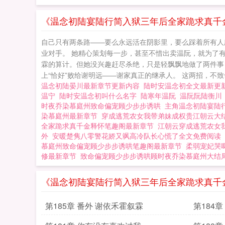
《温念初陆宴陆行简入狱三年后全家跪求真千金
自己只有两条路——要么永远活在阴影里，要么踩着所有人
业对手。 她精心策划每一步，甚至不惜出卖温阮，就为了有
霖的算计。但她没兴趣赶尽杀绝，只是轻飘飘地做了两件事：
上“恰好”败给谢明远——谢家真正的继承人。 这两招，不致命
温念初陆晏川最新章节更新内容
陆时安温念初全文最新更
温宁
陆时安温念初叫什么名字
陆寒年温阮
温阮阮陆衡
时夜乔染慕庭州致命偏宠顾少步步诱哄
主角温念初陆宴陆
染慕庭州最新章节
穿成逃荒农女我带弟妹成权贵江朝云大
全家跪求真千金释怀笔趣阁最新章节
江朝云穿成逃荒农女
外
安暖楚隽八零警花娇又飒高冷队长心慌了全文免费阅读
慕庭州致命偏宠顾少步步诱哄笔趣阁最新章节
柔弱宠妃哭
修最新章节
致命偏宠顾少步步诱哄顾时夜乔染慕庭州大结
《温念初陆宴陆行简入狱三年后全家跪求真千
第185章 番外 谢依禾霍叙霖
第184章