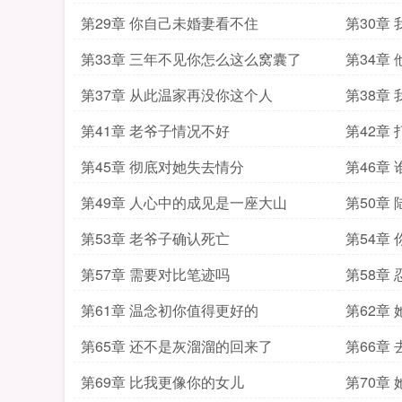
第29章 你自己未婚妻看不住
第30章
第33章 三年不见你怎么这么窝囊了
第34章
第37章 从此温家再没你这个人
第38章
第41章 老爷子情况不好
第42章
第45章 彻底对她失去情分
第46章
第49章 人心中的成见是一座大山
第50章
第53章 老爷子确认死亡
第54章
第57章 需要对比笔迹吗
第58章
第61章 温念初你值得更好的
第62章
第65章 还不是灰溜溜的回来了
第66章
第69章 比我更像你的女儿
第70章