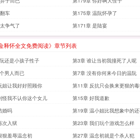
章 弃子而已
第179章 你好啊大侄子
 翻车
第175章 温阮怀孕了
章 太争气了
第171章 是陆宴
金释怀全文免费阅读》章节列表
温阮还是小孩子性子
第3章 谁让当初我撞死了人呢
一个男人而已
第7章 没有你何来今日的温阮
 阮姐让我好好照顾你
第11章 反抗只会换来更狠的毒
 别怪我不认你这个女儿
第15章 好我道歉
 结婚吗
第19章 温小姐比我想象中的
 再次入狱
第23章 我们玩个游戏怎么样
 狠狠羞辱温念初
第27章 温念初就是个杀人犯