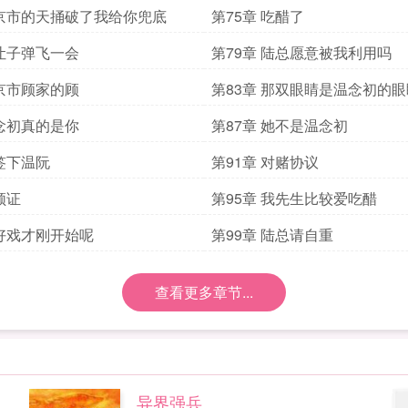
 京市的天捅破了我给你兜底
第75章 吃醋了
 让子弹飞一会
第79章 陆总愿意被我利用吗
 京市顾家的顾
第83章 那双眼睛是温念初的眼
 念初真的是你
第87章 她不是温念初
 签下温阮
第91章 对赌协议
领证
第95章 我先生比较爱吃醋
 好戏才刚开始呢
第99章 陆总请自重
查看更多章节...
异界强兵