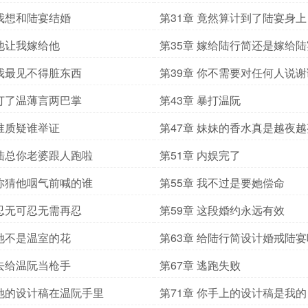
 我想和陆宴结婚
第31章 竟然算计到了陆宴身上
 他让我嫁给他
第35章 嫁给陆行简还是嫁给
 我最见不得脏东西
第39章 你不需要对任何人说谢
 打了温薄言两巴掌
第43章 暴打温阮
 谁质疑谁举证
第47章 妹妹的香水真是越夜
 陆总你老婆跟人跑啦
第51章 内娱完了
 你猜他咽气前喊的谁
第55章 我不过是要她偿命
 忍无可忍无需再忍
第59章 这段婚约永远有效
 她不是温室的花
第63章 给陆行简设计婚戒陆
 去给温阮当枪手
第67章 逃跑失败
 她的设计稿在温阮手里
第71章 你手上的设计稿是我的