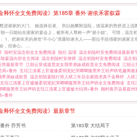
释怀全文免费阅读》第185章 番外 谢依禾霍叙霖
爬进谢家的大门。 她选择后者。 所以她攀附温阮，借温家的势挤进上流
朝一日能站在谢家的宴会上，被所有人尊称一声“谢小姐”。 可惜，温念
 1、把谢依禾的身世“不小心”泄露给谢夫人——那位手段强硬的谢家主
，但诛心。 ...
新
陆时安温念初全文免费阅读
陆衍 温瑾
温念初陆时安免费阅读最新章
川
陆宴温向舒全文阅读
温念初陆时安律师
温念初陆时安免费阅读
温念
行简最新章节
江朝云穿成逃荒农女我带弟妹成权贵全文免费阅读
江朝云
结局+番外
玄珏江清雾上官谧修柔弱宠妃哭唧唧腹黑帝王轻声哄笔趣阁最
我带弟妹成权贵
温念初陆宴陆行简入狱三年后全家跪求真千金释怀
入狱
玄珏江清雾上官谧修柔弱宠妃哭唧唧腹黑帝王轻声哄全文免费阅读
玄珏
唧唧腹黑帝王轻声哄玄珏江清雾上官谧修大结局+番外
顾时夜乔染慕庭州
局+番外
金释怀全文免费阅读》最新章节
 番外 乔芳书
第183章 大结局下