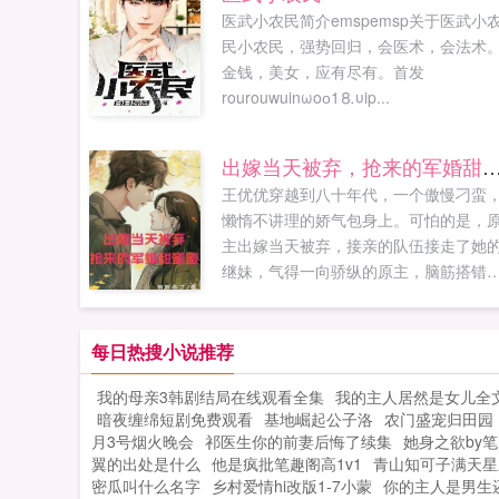
医武小农民简介emspemsp关于医武小
民小农民，强势回归，会医术，会法术
金钱，美女，应有尽有。首发
rourouwuinωoо1⒏υip...
出嫁当天被弃，抢来的军婚
王优优穿越到八十年代，一个傲慢刁蛮
懒惰不讲理的娇气包身上。可怕的是，
主出嫁当天被弃，接亲的队伍接走了她
继妹，气得一向骄纵的原主，脑筋搭错
线，当即改嫁前来喝喜酒的老同学陆行
飞。陆行飞不肯，她便污蔑陆行飞与她
一腿，还选择跳池塘，以死相逼。王优
每日热搜小说推荐
的养母吴桂芬见状，把王优优从水里捞
我的母亲3韩剧结局在线观看全集
我的主人居然是女儿全
来便直接扔到了陆行飞家。大家都在...
暗夜缠绵短剧免费观看
基地崛起公子洛
农门盛宠归田园
月3号烟火晚会
祁医生你的前妻后悔了续集
她身之欲by
翼的出处是什么
他是疯批笔趣阁高1v1
青山知可子满天星
密瓜叫什么名字
乡村爱情hi改版1-7小蒙
你的主人是男生