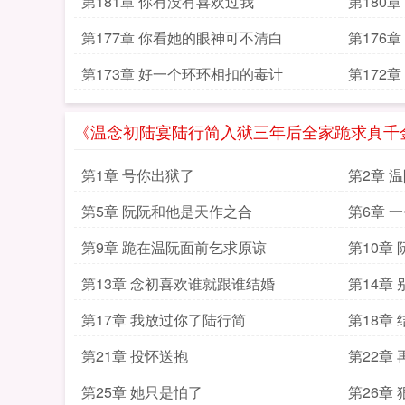
第181章 你有没有喜欢过我
第180
第177章 你看她的眼神可不清白
第176章
第173章 好一个环环相扣的毒计
第172
《温念初陆宴陆行简入狱三年后全家跪求真千
第1章 号你出狱了
第2章 
第5章 阮阮和他是天作之合
第6章 
第9章 跪在温阮面前乞求原谅
第10章
第13章 念初喜欢谁就跟谁结婚
第14章
第17章 我放过你了陆行简
第18章
第21章 投怀送抱
第22章
第25章 她只是怕了
第26章