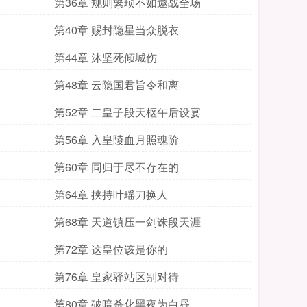
第36章 规则繁琐不如邀战全场
第40章 赐封隐星当众脱衣
第44章 沐坚死倾城伤
第48章 云隐国君旨令和离
第52章 二皇子段天枢午后设宴
第56章 入皇陵血月照魂阶
第60章 同归于尽不存在的
第64章 挟持叶瑶刀换人
第68章 天道镇压一剑诛段天涯
第72章 这皇位该是你的
第76章 皇家驿站区别对待
第80章 破暗杀化黑夜为白昼