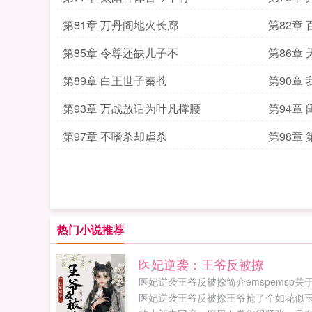
第81章 万丹阁地火长廊
第82章
第85章 令尊还缺儿子不
第86章
第89章 白王世子秦苍
第90章
第93章 万战放话为叶凡撑腰
第94章
第97章 不嗜杀却虐杀
第98章
热门小说推荐
医妃逆袭：王爷反被撩
医妃逆袭王爷反被撩简介emspemsp关
医妃逆袭王爷反被撩王爷抢了个如花似