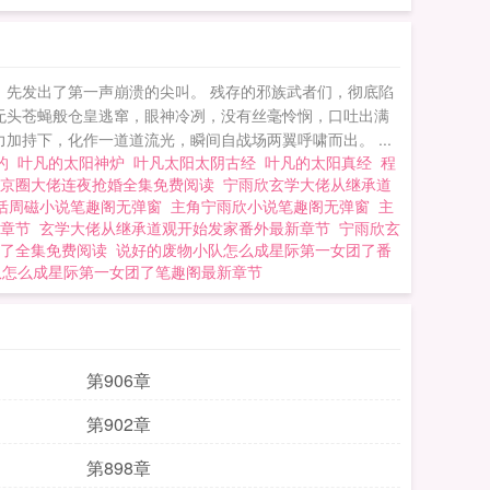
是谁，先发出了第一声崩溃的尖叫。 残存的邪族武者们，彻底陷
似无头苍蝇般仓皇逃窜，眼神冷冽，没有丝毫怜悯，口吐出满
加持下，化作一道道流光，瞬间自战场两翼呼啸而出。 ...
到的
叶凡的太阳神炉
叶凡太阳太阴古经
叶凡的太阳真经
程
京圈大佬连夜抢婚全集免费阅读
宁雨欣玄学大佬从继承道
恬周磁小说笔趣阁无弹窗
主角宁雨欣小说笔趣阁无弹窗
主
章节
玄学大佬从继承道观开始发家番外最新章节
宁雨欣玄
了全集免费阅读
说好的废物小队怎么成星际第一女团了番
队怎么成星际第一女团了笔趣阁最新章节
第906章
第902章
第898章