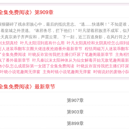
集免费阅读》第909章
狠砸碎了残余邪族心中，最后的抵抗意志。 “逃......快逃啊！” 不知
着皇城之外溃逃。 “诛邪务尽，拦下他们！” 叶凡望着邪族溃不成军，
伏天真宗弟子齐声应和，声震云霄。 下一刻，近三百道身影，在风行符之力
到太阴真经
叶凡太阳泪到底有什么用
叶凡太阳真经和太阴真经怎么得
万人迷装乖翻车京圈大佬连夜抢婚番外最新章节
程恬周磁万人迷装乖翻车
了全集免费阅读
叶晓反诈宣传我把主播们吓尿了笔趣阁最新章节
主角程
疯了番外最新章节
叶凡秦以沫太阳神体从为仙女解毒开始无敌笔趣阁最新
物小队怎么成星际第一女团了全集免费阅读
叶晓反诈宣传我把主播们吓尿
叶晓小说笔趣阁无弹窗
主角时镜小说笔趣阁无弹窗
时镜说好的废物小
全集免费阅读》最新章节
第907章
第903章
第899章