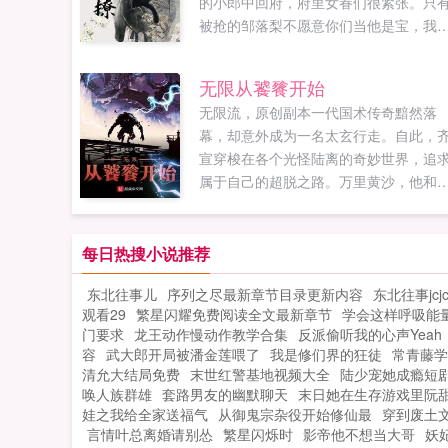
的小郎中回府，府里女眷们很紧张。只
被抢的邹落梨不愿意你们当他是宝，我
他是草。王爷很大度，允她这个小郎中
自己的侧妃，女眷们很生气。邹落梨依
无限从饕餮开始
不愿...
无限流，原创副本一代国术传奇黯然落
幕，却意外成为一名太玄行走。自此，
宣穿梭在各个光怪陆离的奇妙世界，追
属于自己的超脱之路。万里黄沙，他和
汉那颗最耀眼的将星并肩作战，抵御匈
奴，霍去病豪言无他无大汉。深幽地穴
他推开棺木，与从中苏醒的那位绝美血
每日热搜小说推荐
女子，演绎跨越种族的倾世爱恋。群山
东北往事儿
序列之尽最新章节目录更新内容
东北往事jcj
巅，他凭一己之力独战众仙，手握日月
观看29
繁星闪耀免费阅读全文最新章节
学会这样呼吸能
星辰！宇宙深处，他和化外天魔展开惊
门要求
龙王动作慢动作教学合集
反派偷听我的心声Yeah
一战，世人皆言，大道尽头他为峰！以
容
武大郎开局被潘金莲喂了
我是修们界的狂徒
常青藤学
餮之力，吞噬天地万物，踏上万界之巅
清允大结局免费
末世红警基地视频大全
陆少宠她成瘾短
第三章开始穿越。第一个世界携手霍去
唤人族群雄
套路男友的幽默聊天
末日她在生存游戏里阮
病，共灭匈奴！如果您喜欢无限从饕餮
娃之我给全家送福气
从御鬼宗杂役开始修仙最
穿到废土
言情叶总离婚请别怂
始，别忘记分享给朋友...
繁星闪烁时
影帝他不想当大哥
妖