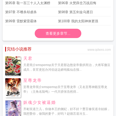
第95章 取一百三十人入太渊榜
第96章 火焚薛念万战后悔
第97章 不嗜杀却虐杀
第98章 第五剑金乌逐日
第99章 雷默紫雷霸体
第100章 我的太阳神体更强
查看更多章节...
完结小说推荐
www.qdwxs.com
天君
天君简介emspemsp关于天君那边憨皇帝垂拱而治，大将军撒豆
成兵，良官吏惩办河伯这边娇纯狐仙念报...
至尊龙帝
至尊龙帝简介emspemsp关于至尊龙帝（又名至尊神殿至尊龙
帝）（主角名陆鸣）一代天骄张浩然得...
妖魂少女被逼婚
齐彬笑道兰儿，你做本王的侧妃，好不好？曹言修笑道冷姑娘，
我想娶你，做我的妻子，好吗？赵德言道冷玉...