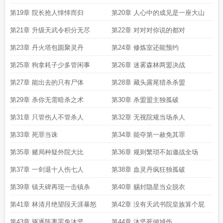
第19章 院长抢人悻悻而归
第20章 人心中的成见是一座大山
第21章 升级天武令积分无尽
第22章 对对对你说的都对
第23章 丹火塔包圆聚灵丹
第24章 修炼室还能预约
第25章 狗拿耗子少多管闲事
第26章 迷雾森林两盟决战
第27章 能出去的只有尸体
第28章 藏头露尾猎杀杀盟
第29章 杀你无需暗杀之术
第30章 杀盟盟主独孤破
第31章 只管伤人不管杀人
第32章 无视院规当场杀人
第33章 死罪当诛
第34章 能夺第一赦免其罪
第35章 赌局种疑外院大比
第36章 规则繁琐不如邀战全场
第37章 一剑退十人伤七人
第38章 血灵丹疯狂独孤破
第39章 镇天碑再现一击镇杀
第40章 赐封隐星当众脱衣
第41章 林清月绝望段天涯暴怒
第42章 没有天武书院皇族算个屁
第43章 驱逐陈离罢免沐坚
第44章 沐坚死倾城伤