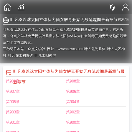
叶凡秦以沫太阳神体从为仙女解毒开始无敌笔趣阁最新章节
有木
/著
叶凡秦以沫太阳神体从为仙女解毒开始无敌笔趣阁最新章节是由作者：有木所
著，奇点文学社免费提供叶凡秦以沫太阳神体从为仙女解毒开始无敌笔趣阁最新
章节全文在线阅读。
三秒记住本站：奇点文学社 网址：www.qdwxs.com
叶凡化为凡体
叶凡太乙神
针
叶凡在太初古矿
叶凡太阳神炉
叶凡秦以沫太阳神体从为仙女解毒开始无敌笔趣阁最新章节
最
第909章
第908章
新章节
第907章
第906章
第905章
第904章
第903章
第902章
第901章
第900章