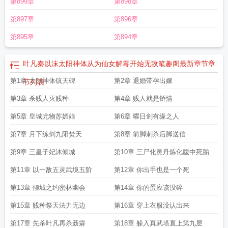
第899章
第898章
第897章
第896章
第895章
第894章
叶凡秦以沫太阳神体从为仙女解毒开始无敌笔趣阁最新章节
章
第1章 太阳神体镇天碑
第2章 退婚带孕出嫁
节列表
第3章 杀贱人灭贱种
第4章 贱人就是矫情
第5章 皇城尤物苏媚娘
第6章 曜日剑有缘之人
第7章 月下练剑九阳焚天
第8章 前脚刺杀后脚送信
第9章 三皇子妃沐倾城
第10章 三尸化灵丹炼化腹中死胎
第11章 以一敌五灵武境五阶
第12章 你出手也是一个死
第13章 倾城之约密林幽会
第14章 你的蛋应该没碎
第15章 贱种祭天法力无边
第16章 穿上衣服没认出来
第17章 先杀叶凡再杀聂霖
第18章 躲入真武塔直上第九层