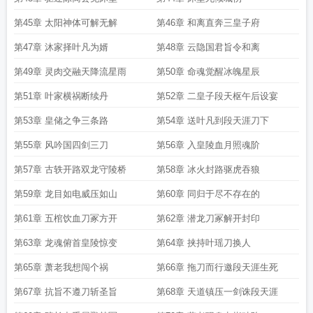
第45章 太阳神体可解无解
第46章 和离直奔三皇子府
第47章 沐家择叶凡为婿
第48章 云隐国君旨令和离
第49章 灵肉交融天降流星雨
第50章 命魂觉醒冰魄星辰
第51章 叶家横祸断续丹
第52章 二皇子段天枢午后设宴
第53章 皇储之争三条路
第54章 送叶凡到段天涯刀下
第55章 风吟国四剑三刀
第56章 入皇陵血月照魂阶
第57章 古轶开路双龙守陵桥
第58章 冰火封路驱虎吞狼
第59章 龙目如电威压如山
第60章 同归于尽不存在的
第61章 五棺饮血刀冢方开
第62章 潜龙刀冢解开封印
第63章 龙魂俯首皇陵惊变
第64章 挟持叶瑶刀换人
第65章 萧老我想闯个祸
第66章 拖刀而行邀段天涯生死
第67章 抗旨不遵刀斩圣旨
第68章 天道镇压一剑诛段天涯