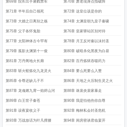
第69章 院长出手屠戮禁军
第70章 萧老现身点指破阵
第71章 半年后自己领死
第72章 这皇位该是你的
第73章 大婚之日离别之殇
第74章 太渊皇朝九皇子秦啸
第75章 父子各怀鬼胎
第76章 皇家驿站区别对待
第77章 太阳神体古今罕有
第78章 月王反对秦以沫封圣
第79章 孤影太渊第十一俊
第80章 破暗杀化黑夜为白昼
第81章 万丹阁地火长廊
第82章 百丹炼狱吞噬药力
第83章 斩火蛟炼化九龙灵火
第84章 要么死要么入赘
第85章 令尊还缺儿子不
第86章 天地之火压制生灵之火
第87章 龙魂燃九霄一焰烬山河
第88章 诛裴炎裴家暴走
第89章 白王世子秦苍
第90章 我是怕他伤你自尊
第91章 设夜宴收义子
第92章 梅林私会封圣危机
第93章 万战放话为叶凡撑腰
第94章 闺房密谈君临宴开