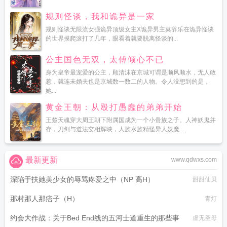
规则怪谈，我和诡异是一家
规则怪谈无限流女强诡异顶级女主X诡异男主莫辞乐在诡异怪谈
的世界摸爬滚打了几年，眼看着就要脱离怪谈的...
公主国色无双，太傅倾心不已
身为皇帝最宠爱的公主，顾清沫在京城可谓是顺风顺水，无人敢
惹，就连未婚夫也是京城数一数二的人物。令人没想到的是，
她...
黄金王朝：从殴打愚蠢的弟弟开始
王楚天魂穿大周王朝下附属国成为一个小贵族之子。人神妖鬼并
存，刀剑与道法交相辉映，人族水族精怪异人妖魔...
最新更新
www.qdwxs.com
深陷于扶她美少女的辱骂疼爱之中（NP 高H）
甜甜仙贝
那村那人那痞子（H）
青灯
约会大作战：关于Bed End线的五河士道重生的那些事
虚无圣母