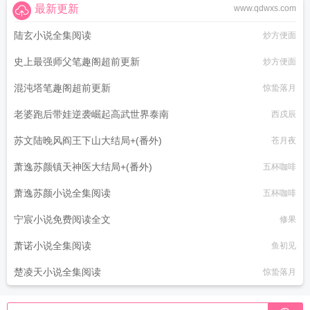
最新更新
www.qdwxs.com
陆玄小说全集阅读
炒方便面
史上最强师父笔趣阁超前更新
炒方便面
混沌塔笔趣阁超前更新
惊蛰落月
老婆跑后带娃逆袭崛起高武世界泰南
西戌辰
苏文陆晚风阎王下山大结局+(番外)
苍月夜
萧逸苏颜镇天神医大结局+(番外)
五杯咖啡
萧逸苏颜小说全集阅读
五杯咖啡
宁宸小说免费阅读全文
修果
萧诺小说全集阅读
鱼初见
楚凌天小说全集阅读
惊蛰落月