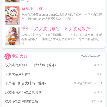
悟，...
系统有点难
系统有点难简介emspemsp系统感觉自己有点难，本以为自己绑
定一个软萌小姐姐结果系统陷入了自我怀...
重生：好女孩别错过，坏女孩别浪费
人终将会被年少不可得之物困其一生。如果时光可以倒流，将所
有的遗憾抚平，这样的人生该有多完美！所以陈文杰的遗憾是
什...
最新更新
www.qdwxs.com
苏文陆晚风阎王下山大结局+(番外)
苍月夜
宁宸大结局+(番外)
修果
宋思铭叶如云大结局+(番外)
争渡@qimiaoUGtUK1
苏文陆晚风小说全集阅读
苍月夜
混沌塔笔趣阁超前更新
惊蛰落月