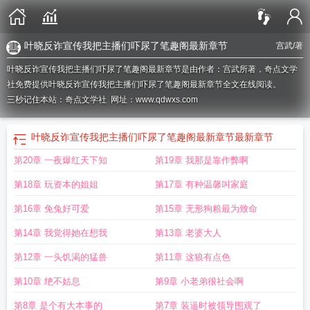
叶晓反诈宣传我把主播们吓尿了笔趣阁最新章节
宫武
/著
叶晓反诈宣传我把主播们吓尿了笔趣阁最新章节是由作者：宫武所著，奇点文学
社免费提供叶晓反诈宣传我把主播们吓尿了笔趣阁最新章节全文在线阅读。
三秒记住本站：奇点文学社 网址：www.qdwxs.com
叶晓反诈宣传我把主播们吓尿了笔趣阁最新章节
最新章节
第20章 一夜爆红天下知
第19章 我那是靠作弊啊
第18章 玩资本的姐姐
第17章 有种温馨叫家庭
第16章 兔兔好可爱
第15章 无形狗粮最为致命
第14章 我觉得她在想我
第13章 老婆大人
第12章 一头饥渴的猛兽
第11章 这狼有点色
第10章 绝不姑息
第9章 小老弟很社会啊
第8章 是个有大本事的
第7章 装逼时被领导围观了