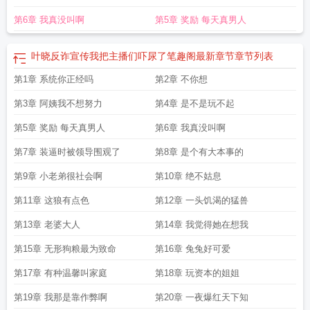
第6章 我真没叫啊
第5章 奖励 每天真男人
叶晓反诈宣传我把主播们吓尿了笔趣阁最新章节
章节列表
第1章 系统你正经吗
第2章 不你想
第3章 阿姨我不想努力
第4章 是不是玩不起
第5章 奖励 每天真男人
第6章 我真没叫啊
第7章 装逼时被领导围观了
第8章 是个有大本事的
第9章 小老弟很社会啊
第10章 绝不姑息
第11章 这狼有点色
第12章 一头饥渴的猛兽
第13章 老婆大人
第14章 我觉得她在想我
第15章 无形狗粮最为致命
第16章 兔兔好可爱
第17章 有种温馨叫家庭
第18章 玩资本的姐姐
第19章 我那是靠作弊啊
第20章 一夜爆红天下知