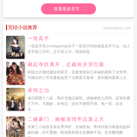
查看更多章节...
完结小说推荐
www.qdwxs.com
一世高手
一世高手简介emspemsp关于一世高手同样都是高手下山，别人
是手提三尺剑，立不世之功，而他却是...
藏起孕肚离开，总裁前夫哭红眼
和陆北川领结婚证的那天，安夏觉得自己幸福的拥有了全世界。
可婚后的三年安夏犹如受了活寡受尽羞辱。直到看到新闻上丈...
承明之治
魂归阴曹十八处，我亦无愧汉家郎。虎狼睥睨九州同，定我华夏
万万年。月圆缺，命有定。此生不晓明不惑。抿一笑，自在
去。...
二嫁豪门，她被深情帝总宠上天
苏家三小姐苏音喜欢季泽轩，全城皆知。季泽轩因为家族利益和
她结婚，却不爱她，暗地里和前女友暧昧不清。苏音幡然醒