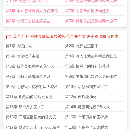
第10章 治愈系我变国宝了
第9章 七彩级天花板对应天花板
第8章 本来想以普通人身份跟你们
第7章 七彩天赋橙级自然系
相处不装了
第6章 快哭了的校花苏芸芸
第5章 我是灵能觉醒者我怎么不知
道
苏芸芸开局扮演白哉魂葬被校花直播全集免费阅读
章节列表
第1章 扮演白哉
第2章 魂葬被直播了
第3章 散落吧千本樱
第4章 有人比我还帅哦是我自己那
没事了
第5章 我是灵能觉醒者我怎么不知
第6章 快哭了的校花苏芸芸
道
第7章 七彩天赋橙级自然系
第8章 本来想以普通人身份跟你们
相处不装了
第9章 七彩级天花板对应天花板
第10章 治愈系我变国宝了
第11章 觉醒如何马马虎虎吧
第12章 夜晚死神化
第13章 那个男人又来了
第14章 灵压研究所OB模式
第15章 开启直播强大的基力安
第16章 叶阳现身崩玉碎片
第17章 缚道之八十一middot断空
第18章 今晚事了回家睡觉