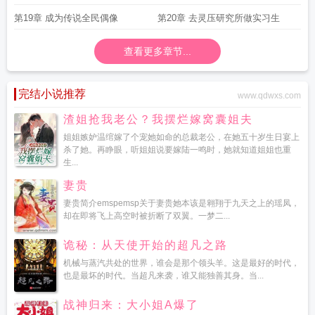
第19章 成为传说全民偶像
第20章 去灵压研究所做实习生
查看更多章节...
完结小说推荐
www.qdwxs.com
渣姐抢我老公？我摆烂嫁窝囊姐夫
姐姐嫉妒温绾嫁了个宠她如命的总裁老公，在她五十岁生日宴上
杀了她。再睁眼，听姐姐说要嫁陆一鸣时，她就知道姐姐也重
生...
妻贵
妻贵简介emspemsp关于妻贵她本该是翱翔于九天之上的瑶凤，
却在即将飞上高空时被折断了双翼。一梦二...
诡秘：从天使开始的超凡之路
机械与蒸汽共处的世界，谁会是那个领头羊。这是最好的时代，
也是最坏的时代。当超凡来袭，谁又能独善其身。当...
战神归来：大小姐A爆了