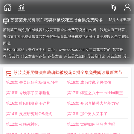
苏芸芸开局扮演白哉魂葬被校花直播全集免费阅读
我是大海王
/著
苏芸芸开局扮演白哉魂葬被校花直播全集免费阅读是由作者：我是大海王所著，
奇点文学社免费提供苏芸芸开局扮演白哉魂葬被校花直播全集免费阅读全文在线
阅读。
三秒记住本站：奇点文学社 网址：www.qdwxs.com
女主是苏芸芸的
苏芸推
荐
苏芸的
什么女主叫苏芸
苏芸女主
苏芸是女主的
苏芸是什么
苏芸主角
苏芸
穿越
女主角是苏芸的
主角苏芸
女主叫苏芸的
女主苏芸穿越
白芸苏然最新章节
更新
女主苏芸
主角为苏芸的玄幻
苏芸是哪部的主角
主人公是苏芸的玄幻
主角
苏芸芸开局扮演白哉魂葬被校花直播全集免费阅读
最新章节
是苏芸的
女主角叫苏芸是什么
女主叫苏芸
人物苏芸
女主角苏芸
主人公苏芸
第20章 去灵压研究所做实习生
第19章 成为传说全民偶像
的
女主角叫苏芸的穿越现代
第18章 今晚事了回家睡觉
第17章 缚道之八十一middot断空
第16章 叶阳现身崩玉碎片
第15章 开启直播强大的基力安
第14章 灵压研究所OB模式
第13章 那个男人又来了
第12章 夜晚死神化
第11章 觉醒如何马马虎虎吧