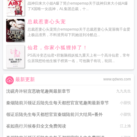
战神归来大小姐A爆了简介emspemsp关于战神归来大小姐A爆
了X国唯一女战神，AL集团总裁，十...
总裁惹妻心头宠
总裁惹妻心头宠简介emspemsp关于总裁惹妻心头宠落魄千金爱
上极品渣男，不料渣男却下药她送到冷酷总...
仙君，你家小狐狸掉了！
PS高冷变态仙君×邪魅脑残妖狐九重天上有一个高冷仙君，常年
位居我想给他生猴子榜第一名，可他脑子有坑，轮回...
最新更新
www.qdwxs.com
沈砚舟许轻宜恶吻笔趣阁最新章节
九九先生
秦烟陆前川领证后陆先生每天都想官宣笔趣阁最新章节
小甜悦
领证后陆先生每天都想官宣秦烟陆前川大结局+番外
小甜悦
崔姒燕行川候春归全文免费阅读
江上渔