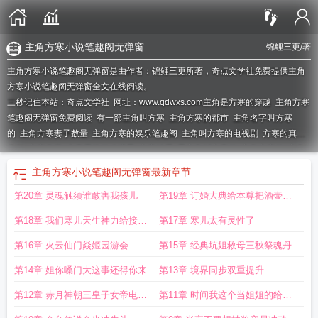
主角方寒小说笔趣阁无弹窗
锦鲤三更
/著
主角方寒小说笔趣阁无弹窗是由作者：锦鲤三更所著，奇点文学社免费提供主角
方寒小说笔趣阁无弹窗全文在线阅读。
三秒记住本站：奇点文学社 网址：www.qdwxs.com
主角是方寒的穿越
主角方寒
笔趣阁无弹窗免费阅读
有一部主角叫方寒
主角方寒的都市
主角名字叫方寒
的
主角方寒妻子数量
主角方寒的娱乐笔趣阁
主角叫方寒的电视剧
方寒的真实
身份
方寒身世
方寒最终什么境界
方寒结局
男主角叫方寒的
主角方寒的
主角
是方寒的都市
主人公叫方寒的都市
主角叫方寒的都市
男主角叫方寒的短剧
方
主角方寒小说笔趣阁无弹窗
最新章节
寒个人简介
主角方寒笔趣阁无弹窗阅读
主角名叫方寒的
方寒峰
主角方寒笔趣
第20章 灵魂触须谁敢害我孩儿
第19章 订婚大典给本尊把酒壶放
阁无弹窗
主角方寒都市
主角名叫方寒
主角是方寒的玄幻
下
第18章 我们寒儿天生神力给接接
第17章 寒儿太有灵性了
地气
第16章 火云仙门焱姬园游会
第15章 经典坑姐救母三秋祭魂丹
第14章 姐你嗓门大这事还得你来
第13章 境界同步双重提升
第12章 赤月神朝三皇子女帝电麻
第11章 时间我这个当姐姐的给他
了
们争取