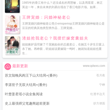
1985年的香江有什么？还没成名的周慧敏，以及周星星，林正
英这一年，来自未来的刘易出现在了香江电影片场。如果...
王牌宠婚：闪婚神秘老公
王牌宠婚闪婚神秘老公简介emspemsp王牌宠婚闪婚神秘老公是
豆豆的经典其他类型类作品，王牌宠婚...
渣姐抢我老公？我摆烂嫁窝囊姐夫
姐姐嫉妒温绾嫁了个宠她如命的总裁老公，在她五十岁生日宴上
杀了她。再睁眼，听姐姐说要嫁陆一鸣时，她就知道姐姐也重
生...
最新更新
www.qdwxs.com
苏文陆晚风阎王下山大结局+(番外)
苍月夜
李湛世子无双大结局+(番外)
宁峥
叶楚姜君瑶小说全集阅读
红透半边天
史上最强师父笔趣阁超前更新
炒方便面