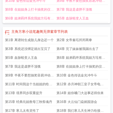
第10章 金色传说金光冲牛斗
第9章 半夜不要想抽奖容易冲动上
头
第8章 在姐姐身上打卡抽奖的仪式
第7章 我这是虚胖不顶饿
感
第6章 姐弟羁绊系统我姐方珏有大
第5章 血脉蜕变人王血
帝之姿
主角方寒小说笔趣阁无弹窗
章节列表
第1章 离谱转生成胎儿身边还一个
第2章 女帝秦珏邦邦两拳
第3章 系统还没绑定就出宝贝了
第4章 完了妹妹被我踢出去了
第5章 血脉蜕变人王血
第6章 姐弟羁绊系统我姐方珏有大
帝之姿
第7章 我这是虚胖不顶饿
第8章 在姐姐身上打卡抽奖的仪式
感
第9章 半夜不要想抽奖容易冲动上
第10章 金色传说金光冲牛斗
头
第11章 时间我这个当姐姐的给他
第12章 赤月神朝三皇子女帝电麻
们争取
了
第13章 境界同步双重提升
第14章 姐你嗓门大这事还得你来
第15章 经典坑姐救母三秋祭魂丹
第16章 火云仙门焱姬园游会
第17章 寒儿太有灵性了
第18章 我们寒儿天生神力给接接