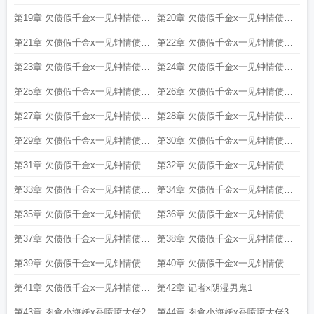
17
18
第19章 欠债假千金x一见钟情债主
第20章 欠债假千金x一见钟情债主
19
20
第21章 欠债假千金x一见钟情债主
第22章 欠债假千金x一见钟情债主
21
22
第23章 欠债假千金x一见钟情债主
第24章 欠债假千金x一见钟情债主
23
24
第25章 欠债假千金x一见钟情债主
第26章 欠债假千金x一见钟情债主
25
26
第27章 欠债假千金x一见钟情债主
第28章 欠债假千金x一见钟情债主
27
28
第29章 欠债假千金x一见钟情债主
第30章 欠债假千金x一见钟情债主
29
30
第31章 欠债假千金x一见钟情债主
第32章 欠债假千金x一见钟情债主
31
32
第33章 欠债假千金x一见钟情债主
第34章 欠债假千金x一见钟情债主
33
34
第35章 欠债假千金x一见钟情债主
第36章 欠债假千金x一见钟情债主
35
36
第37章 欠债假千金x一见钟情债主
第38章 欠债假千金x一见钟情债主
37
38
第39章 欠债假千金x一见钟情债主
第40章 欠债假千金x一见钟情债主
39
40
第41章 欠债假千金x一见钟情债主
第42章 记者x阴湿男鬼1
41
第43章 肉食小海妖x香喷喷大佬2
第44章 肉食小海妖x香喷喷大佬3