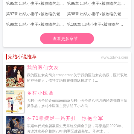
15
16
第95章 出轨小妻子x被攻略的老公
第96章 出轨小妻子x被攻略的老公
17
18
第97章 出轨小妻子x被攻略的老公
第98章 出轨小妻子x被攻略的老公
19
20
第99章 出轨小妻子x被攻略的老公
第100章 出轨小妻子x被攻略的老
21
公22
查看更多章节...
完结小说推荐
www.qdwxs.com
我的医仙女友
我的医仙女友简介emspemsp关于我的医仙女友杨辰，医武双绝
的神秘传人，依符文绝技在都市纵横红尘！...
乡村小医圣
乡村小医圣简介emspemsp乡村小医圣是八把刀的经典都市言情
类作品，乡村小医圣主要讲述了小农民...
在70靠摆烂一路开挂，惊艳全军
军婚年代咸鱼躺赢摆烂无系统空间金手指，再穿越回2023年。
蒋沐沐意外穿越到78年的军区建设基地。蒋沐沐，...