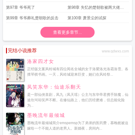
第97章 爷爷死了
第98章 失忆的楚朝歌被两大佬抢
夺
第99章 爷爷葬礼楚朝歌的反击
第100章 萧景尘的试探
查看更多章节...
完结小说推荐
www.qdwxs.com
洛家四才女
正经版文案风铃城有四位闻名全城的女子洛縈洛光洛霜洛雪。各
擅琴棋书画。一天，风铃城迎来巨变，她们在风铃祭...
凤笑东华：仙途乐翻天
是一部仙侠喜剧，凤九（凤天瑶）公主与东华帝君携手除魔，仙
途坎坷却笑声不断。在修仙路上，他们历经磨难，但总能化险
为...
墨晚流年最倾城
墨晚流年最倾城简介emspemsp为了弟弟的医药费，慕晚栀被迫
嫁给一个不能人道的老男人。新婚夜，房间内...