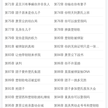
第71章 孟言川有事瞒你并非良人
第72章 你输在你有妻子
第73章 团子原来是你儿子
第74章 你明天到萧氏上班
第75章 萧景尘的坦白局
第76章 你可以接受我吗
第77章 见亲生儿子
第78章 撩拨楚朝歌
第79章 宠你是我的权力
第80章 楚朝歌被绑架
第81章 被绑架的真相
第82章 你的无病证明只是一张废
纸
第83章 让他带朝朝来求我
第84章 萧景尘下战书
第85章 谈判
第86章 你不许退婚
第87章 团子要炸楚氏集团
第88章 晨晨被绑架验DNA
第89章 楚朝歌电话被监听
第90章 团子一挑多完胜
第91章 抢团子
第92章 团子参加楚氏股东大会
第93章 楚望西和楚朝歌婚礼继续
第94章 童真你可以娶我吗
第95章 萧景尘抢亲轰动全城
第96章 面具男劫走爷爷和楚朝歌