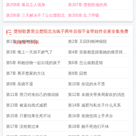
第208章 幕后之人现身
第207章 楚朝歌做的局
第206章 三天解决不了让位楚阳北
第205章 乱了呼吸
楚朝歌萧景尘楚阳北当疯子两年后假千金带娃炸全家全集免费
第1章 出精神病院
第2章 又回到精神病院
阅读
章节列表
第3章 饿上一天就不娇气了
第4章 笑脸都是踏着她的痛苦得来
的
第5章 和她信物一起出现的孩子
第6章 怎么做都是错
第7章 离开楚家的方法
第8章 囚禁
第9章 高烧不退
第10章 你说的水不烫
第11章 用刀对准自己的颈动脉
第12章 未婚夫带来周家欢的消息
第13章 被逼自残式减肥
第14章 减肥与私生子什么关系
第15章 只要结果生死不论
第16章 发烧也得上手术台
第17章 没抢救过来
第18章 她不死他们不休