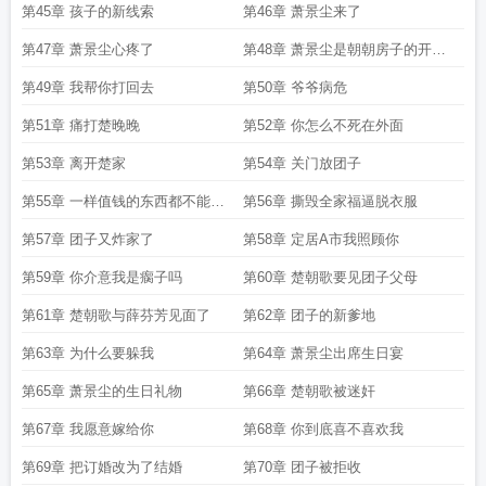
第45章 孩子的新线索
第46章 萧景尘来了
第47章 萧景尘心疼了
第48章 萧景尘是朝朝房子的开发
商
第49章 我帮你打回去
第50章 爷爷病危
第51章 痛打楚晚晚
第52章 你怎么不死在外面
第53章 离开楚家
第54章 关门放团子
第55章 一样值钱的东西都不能带
第56章 撕毁全家福逼脱衣服
走
第57章 团子又炸家了
第58章 定居A市我照顾你
第59章 你介意我是瘸子吗
第60章 楚朝歌要见团子父母
第61章 楚朝歌与薛芬芳见面了
第62章 团子的新爹地
第63章 为什么要躲我
第64章 萧景尘出席生日宴
第65章 萧景尘的生日礼物
第66章 楚朝歌被迷奸
第67章 我愿意嫁给你
第68章 你到底喜不喜欢我
第69章 把订婚改为了结婚
第70章 团子被拒收