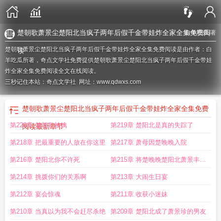
楚朝歌萧景尘楚阳北当疯子两年后假千金带娃炸全家全集免费阅
白羊吃瓜
/著
楚朝歌萧景尘楚阳北当疯子两年后假千金带娃炸全家全集免费阅读是由作者：白
读
羊吃瓜所著，奇点文学社免费提供楚朝歌萧景尘楚阳北当疯子两年后假千金带娃
炸全家全集免费阅读全文在线阅读。
三秒记住本站：奇点文学社 网址：www.qdwxs.com
楚朝歌萧景尘楚阳北当疯子两年后假千金带娃炸全家全集免费
第220章 楚朝歌被擒
第219章 楚阳北是真的失踪了
阅读
最新章节
第218章 把最重要的人放在你这里
第217章 萧母因楚晚晚入院
第216章 楚阳北你不许死
第215章 将楚晚晚楚阳北萧景丰一
锅炖
第214章 挑拨你们的关系啊
第213章 大闹生日宴
第212章 宴会惊魂
第211章 收获小迷妹
第210章 当真以为我不会赶尽杀绝
第209章 楚阳北成了萧景珍的男友