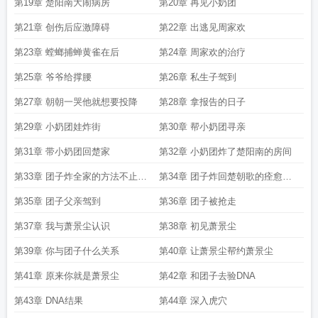
第19章 楚阳南大闹病房
第20章 再见小奶团
第21章 创伤后应激障碍
第22章 出逃见周家欢
第23章 螳螂捕蝉黄雀在后
第24章 周家欢的治疗
第25章 爷爷给撑腰
第26章 私生子驾到
第27章 朝朝一哭他就想要投降
第28章 拿报告的日子
第29章 小奶团娃炸街
第30章 帮小奶团寻亲
第31章 带小奶团回楚家
第32章 小奶团炸了楚阳南的房间
第33章 团子炸全家的方法不止一
第34章 团子炸回楚朝歌的痊愈证
种
明
第35章 团子父亲驾到
第36章 团子被抢走
第37章 我与萧景尘认识
第38章 初见萧景尘
第39章 你与团子什么关系
第40章 让萧景尘帮约萧景尘
第41章 原来你就是萧景尘
第42章 和团子去验DNA
第43章 DNA结果
第44章 深入虎穴