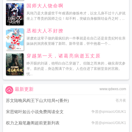
国师大人饶命啊
凤翎乃是大唐盛世千年难遇的修炼奇才，以女儿身不过十八岁就
坐上了尊贵的国师之位！却不料，突破自身极限结金丹之时，...
丞相大人不好撩
谢虞欢这辈子做的最疯狂的一件事就是在自己还是皇贵妃时在亲
妹妹的洞房夜里睡了新郎。新帝登基，怀中抱着一个...
穿越第一天，诸葛亮病逝五丈原
睁开眼的刘谌，他明白自己穿越了。但随之而来的，确实喜忧参
半。喜的是，身边围满了侍女。人也住进了富丽堂皇的宫殿。
忧...
最新更新
www.qdwxs.com
苏文陆晚风阎王下山大结局+(番外)
苍月夜
宋思铭叶如云小说免费阅读全文
争渡@qimiaoUGtUK1
权力之巅笔趣阁超前更新列表
争渡@qimiaoUGtUK1