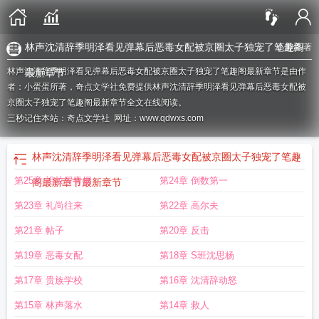
林声沈清辞季明泽看见弹幕后恶毒女配被京圈太子独宠了笔趣阁
小蛋蛋
/著
林声沈清辞季明泽看见弹幕后恶毒女配被京圈太子独宠了笔趣阁最新章节是由作
最新章节
者：小蛋蛋所著，奇点文学社免费提供林声沈清辞季明泽看见弹幕后恶毒女配被
京圈太子独宠了笔趣阁最新章节全文在线阅读。
三秒记住本站：奇点文学社 网址：www.qdwxs.com
林声沈清辞季明泽看见弹幕后恶毒女配被京圈太子独宠了笔趣
第25章 祖坟冒青烟
第24章 倒数第一
阁最新章节
最新章节
第23章 礼尚往来
第22章 高尔夫
第21章 帖子
第20章 反击
第19章 恶毒女配
第18章 S班沈思杨
第17章 贵族学校
第16章 沈清辞动怒
第15章 林声落水
第14章 救人