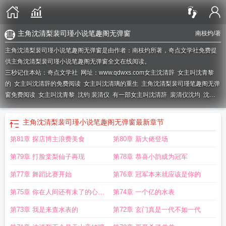
主角沈清梨裴司瑾小说笔趣阁无弹窗
南枝灼
/著
主角沈清梨裴司瑾小说笔趣阁无弹窗是由作者：南枝灼所著，奇点文学社免费提
供主角沈清梨裴司瑾小说笔趣阁无弹窗全文在线阅读。
三秒记住本站：奇点文学社 网址：www.qdwxs.com
女主沈清辞
女主叫沈青黎
的
女主叫沈清辞的免费阅读
女主叫沈清璃的重生
主角沈清梨裴司瑾笔趣阁无弹
窗免费阅读
女主叫沈青黎
沈钧 裴清仪
有一部女主叫沈清辞
裴清仪沈均
沈清
棠裴南
女主叫沈清辞
裴清仪沈钓
主角沈清梨裴司瑾小说笔趣阁无弹窗
最新章节
第81章 探店博主浪费美食
第80章 新大佬登场
第79章 打脸棠梨仙子再现
第78章 恭喜小韵成为冠军
第77章 舞蹈比赛开始
第76章 冠军本来就应该是你的
第75章 你在人间还有未了的心愿
第74章 一个亿的水表
吗
第73章 我是来查水表的
第72章 玄门真是一代不如一代