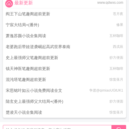
最新更新
www.qdwxs.com
阎王下山笔趣阁超前更新
苍月夜
宁宸大结局+(番外)
修果
萧逸苏颜小说全集阅读
五杯咖啡
老婆跑后带娃逆袭崛起高武世界泰南
西戌辰
史上最强师父笔趣阁超前更新
炒方便面
镇天神医笔趣阁超前更新
五杯咖啡
混沌塔笔趣阁超前更新
惊蛰落月
宋思铭叶如云小说免费阅读全文
争渡@qimiaoUGtUK1
陆玄史上最强师父大结局+(番外)
炒方便面
楚凌天小说全集阅读
惊蛰落月