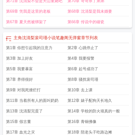
第71章 沈清梨不会是天山童姥吧
第70章 哥哥杀了弟弟
第69章 凭我是这里的老板
第68章 沈清梨是我未婚妻
第67章 夏天然被绑架了
第66章 传说中的碰瓷
主角沈清梨裴司瑾小说笔趣阁无弹窗
章节列表
第1章 你想引起我的注意力
第2章 心跳停止了
第3章 加上好友
第4章 我要报警
第5章 我要暴富
第6章 起号成功了
第7章 养得很好
第8章 骚扰裴司瑾
第9章 对我死缠烂打
第10章 去上课
第11章 当着所有人的面叫奶奶
第12章 婊子配狗天长地久
第13章 沈清梨完蛋了
第14章 学校的防火墙真的一般
第15章 假古董
第16章 青铜佛像
第17章 血光之灾
第18章 陪老头子吃路边摊