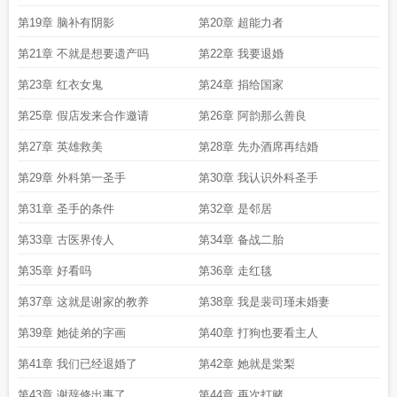
第19章 脑补有阴影
第20章 超能力者
第21章 不就是想要遗产吗
第22章 我要退婚
第23章 红衣女鬼
第24章 捐给国家
第25章 假店发来合作邀请
第26章 阿韵那么善良
第27章 英雄救美
第28章 先办酒席再结婚
第29章 外科第一圣手
第30章 我认识外科圣手
第31章 圣手的条件
第32章 是邻居
第33章 古医界传人
第34章 备战二胎
第35章 好看吗
第36章 走红毯
第37章 这就是谢家的教养
第38章 我是裴司瑾未婚妻
第39章 她徒弟的字画
第40章 打狗也要看主人
第41章 我们已经退婚了
第42章 她就是棠梨
第43章 谢辞修出事了
第44章 再次打赌