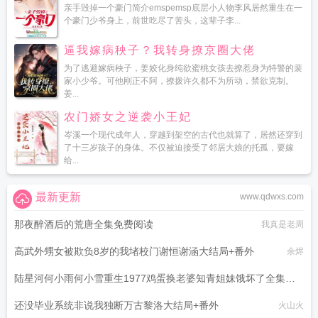
亲手毁掉一个豪门简介emspemsp底层小人物李风居然重生在一
个豪门少爷身上，前世吃尽了苦头，这辈子李...
逼我嫁病秧子？我转身撩京圈大佬
为了逃避嫁病秧子，姜姣化身纯欲蜜桃女孩去撩惹身为特警的裴
家小少爷。可他刚正不阿，撩拨许久都不为所动，禁欲克制。
姜...
农门娇女之逆袭小王妃
岑溪一个现代成年人，穿越到架空的古代也就算了，居然还穿到
了十三岁孩子的身体。不仅被迫接受了邻居大娘的托孤，要嫁
给...
最新更新
www.qdwxs.com
那夜醉酒后的荒唐全集免费阅读
我真是老周
高武外甥女被欺负8岁的我堵校门谢恒谢涵大结局+番外
余烬
陆星河何小雨何小雪重生1977鸡蛋换老婆知青姐妹饿坏了全集免
费阅读
还没毕业系统非说我独断万古黎洛大结局+番外
小扑街
火山火