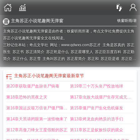
主角苏正小说笔趣阁无弹窗
铁窗听雨
/著
主角苏正小说笔趣阁无弹窗是由作者：铁窗听雨所著，奇点文学社免费提供主角
苏正小说笔趣阁无弹窗全文在线阅读。
三秒记住本站：奇点文学社 网址：www.qdwxs.com
苏正才
主角是苏真的
苏正
医生
苏正书
苏正清简介
苏正乾是什么
苏正星哪里人
苏正臣百度百科
苏正勤
简介
苏正什么
苏正雪
主角叫苏正的
苏正星简介
苏正和
苏正臣是谁
苏正臣原
型
主角苏正笔趣阁无弹窗阅读
苏正是什么意思
苏正乾最新章节免费阅读
主角
叫苏正阳的
苏正准
苏正枭
苏正一
主角是苏真的玄幻
苏zhen
苏正成然
苏正
主角苏正小说笔趣阁无弹窗
最新章节
臣历史原型
主角苏正笔趣阁无弹窗免费阅读
苏正浩的个人资料
苏正阳
主角苏
第20章获取僵尸血脉丧尸病毒
第19章三十万头丧尸投放地球
正笔趣阁无弹窗
苏正阳是谁
第18章恐怖的黑夜之灾
第17章虫族大战僵尸生存完成无双
割草
第16章国运反噬万倍丧尸僵尸降临
第15章僵尸丧尸生化危机爆发
地球
第14章天黑请闭眼第一波怪物来了
第13章烤龙血肉艳羡的选手们
第12章高傲刀锋女王度假般的苏正
第11章苏正是蚁族惊叹的观众