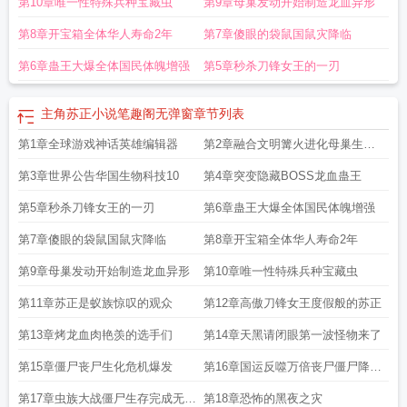
第10章唯一性特殊兵种宝藏虫
第9章母巢发动开始制造龙血异形
第8章开宝箱全体华人寿命2年
第7章傻眼的袋鼠国鼠灾降临
第6章蛊王大爆全体国民体魄增强
第5章秒杀刀锋女王的一刃
主角苏正小说笔趣阁无弹窗
章节列表
第1章全球游戏神话英雄编辑器
第2章融合文明篝火进化母巢生物
工厂
第3章世界公告华国生物科技10
第4章突变隐藏BOSS龙血蛊王
第5章秒杀刀锋女王的一刃
第6章蛊王大爆全体国民体魄增强
第7章傻眼的袋鼠国鼠灾降临
第8章开宝箱全体华人寿命2年
第9章母巢发动开始制造龙血异形
第10章唯一性特殊兵种宝藏虫
第11章苏正是蚁族惊叹的观众
第12章高傲刀锋女王度假般的苏正
第13章烤龙血肉艳羡的选手们
第14章天黑请闭眼第一波怪物来了
第15章僵尸丧尸生化危机爆发
第16章国运反噬万倍丧尸僵尸降临
地球
第17章虫族大战僵尸生存完成无双
第18章恐怖的黑夜之灾