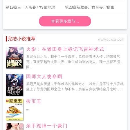
割草
第19章三十万头丧尸投放地球
第20章获取僵尸血脉丧尸病毒
查看更多章节...
完结小说推荐
www.qdwxs.com
火影：在雏田身上标记飞雷神术式
看完火影之后，我干了一件蠢事，竟然去看博人传，结果被气
死，直接穿越到火影世界，重生成为漩涡鸣人。我一点都不慌，
因...
国师大人饶命啊
凤翎乃是大唐盛世千年难遇的修炼奇才，以女儿身不过十八岁就
坐上了尊贵的国师之位！却不料，突破自身极限结金丹之时，...
捡宝王
...
亲手毁掉一个豪门