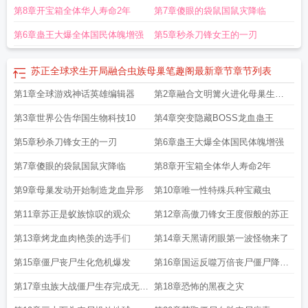
第8章开宝箱全体华人寿命2年
第7章傻眼的袋鼠国鼠灾降临
第6章蛊王大爆全体国民体魄增强
第5章秒杀刀锋女王的一刃
苏正全球求生开局融合虫族母巢笔趣阁最新章节
章节列表
第1章全球游戏神话英雄编辑器
第2章融合文明篝火进化母巢生物
工厂
第3章世界公告华国生物科技10
第4章突变隐藏BOSS龙血蛊王
第5章秒杀刀锋女王的一刃
第6章蛊王大爆全体国民体魄增强
第7章傻眼的袋鼠国鼠灾降临
第8章开宝箱全体华人寿命2年
第9章母巢发动开始制造龙血异形
第10章唯一性特殊兵种宝藏虫
第11章苏正是蚁族惊叹的观众
第12章高傲刀锋女王度假般的苏正
第13章烤龙血肉艳羡的选手们
第14章天黑请闭眼第一波怪物来了
第15章僵尸丧尸生化危机爆发
第16章国运反噬万倍丧尸僵尸降临
地球
第17章虫族大战僵尸生存完成无双
第18章恐怖的黑夜之灾