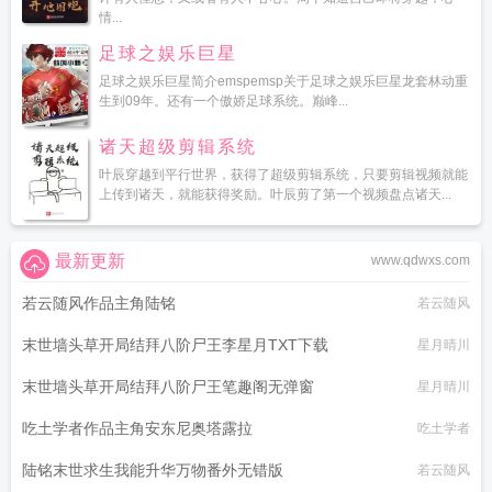
情...
足球之娱乐巨星
足球之娱乐巨星简介emspemsp关于足球之娱乐巨星龙套林动重
生到09年。还有一个傲娇足球系统。巅峰...
诸天超级剪辑系统
叶辰穿越到平行世界，获得了超级剪辑系统，只要剪辑视频就能
上传到诸天，就能获得奖励。叶辰剪了第一个视频盘点诸天...
最新更新
www.qdwxs.com
若云随风作品主角陆铭
若云随风
末世墙头草开局结拜八阶尸王李星月TXT下载
星月晴川
末世墙头草开局结拜八阶尸王笔趣阁无弹窗
星月晴川
吃土学者作品主角安东尼奥塔露拉
吃土学者
陆铭末世求生我能升华万物番外无错版
若云随风