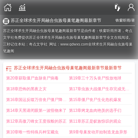
苏正全球求生开局融合虫族母巢笔趣阁最新章节
铁窗听雨
/著
苏正全球求生开局融合虫族母巢笔趣阁最新章节是由作者：铁窗听雨所著，奇点
文学社免费提供苏正全球求生开局融合虫族母巢笔趣阁最新章节全文在线阅读。
三秒记住本站：奇点文学社 网址：www.qdwxs.com
全球求生开局融合虫族母巢
笔趣阁
苏正全球求生开局融合虫族母巢笔趣阁最新章节
最新章节
第20章获取僵尸血脉丧尸病毒
第19章三十万头丧尸投放地球
第18章恐怖的黑夜之灾
第17章虫族大战僵尸生存完成无双
割草
第16章国运反噬万倍丧尸僵尸降临
第15章僵尸丧尸生化危机爆发
地球
第14章天黑请闭眼第一波怪物来了
第13章烤龙血肉艳羡的选手们
第12章高傲刀锋女王度假般的苏正
第11章苏正是蚁族惊叹的观众
第10章唯一性特殊兵种宝藏虫
第9章母巢发动开始制造龙血异形