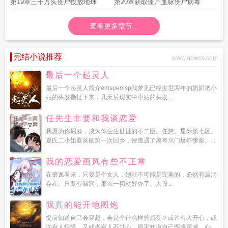
割草
第19章三十万头丧尸投放地球
第20章获取僵尸血脉丧尸病毒
查看更多章节...
完结小说推荐
www.qdwxs.com
最后一个起灵人
最后一个起灵人简介emspemsp我梦见已经去世两年的奶奶把小
姑的头发撕扯下来，几天后现实中小姑的头发...
任先生非要和我谈恋爱
我愿为你屈膝，成为你生生世世的不二臣。任慈。星际第七区。
夏氏二小姐夏莫颜第一次回乡，便遭遇了离奇灭门爆炸惨案。...
我的恋爱画风有些不正常
在箫逸看来，只要是个女人，她就不可能是完美的，必然有漏洞
存在。只要有漏洞，那么一切就好办了。人设...
我真的能开地图炮
提前知道自己会穿越，会是个什么样的感受？或许有人开心，或
许有人惶恐，又或者有人不甘心。周平知道自己即将穿越，心