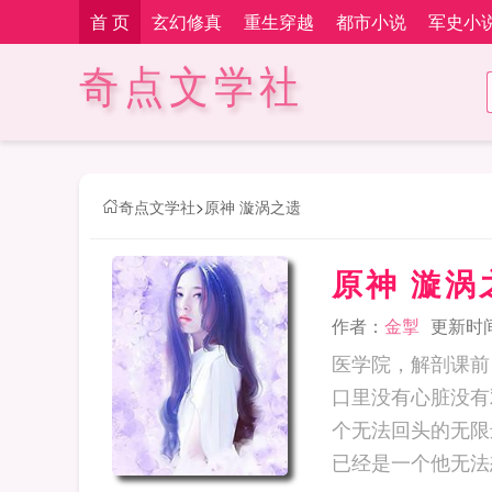
首 页
玄幻修真
重生穿越
都市小说
军史小
奇点文学社
奇点文学社
>
原神 漩涡之遗
原神 漩涡
作者：
金掣
更新时间：
医学院，解剖课前
口里没有心脏没有
个无法回头的无限