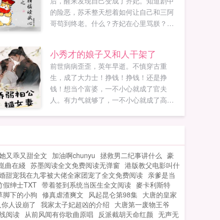
后，醒来发现自己变成了齐妃。知道剧中
的险恶，苏禾整天想着如何让自己和三阿
哥苟到终老。什么？齐妃在心里骂朕？骂
吧，别人在心里都不敢骂朕！听习惯就好
了！齐妃都是为朕好，都是为大清好！齐
小秀才的娘子又和人干架了
妃说什么？都听齐妃的！对于这种犯贱的
前世病病歪歪，英年早逝。不慎穿古重
行为，大胖橘也摊开爪爪，表示无可奈
生，成了大力士！挣钱！挣钱！还是挣
何。在跌跌撞撞的后宫生活中...
钱！想当个富婆，一不小心就成了官夫
人。有力气就够了，一不小心就成了高
手！想当个蛇蝎美人，，百姓却说我人善
心美意外绑在一起的小秀才就小秀才嗯？
苏梦晚相公最深得我心！...
她又乖又甜全文
加油啊chunyu
拯救男二纪事讲什么
豪
崑曲在綫
苏墨阅读全文免费阅读无弹窗
港版教父电影叫什
婚甜宠我在九零被大佬全家团宠了全文免费阅读
亲爹是当
竹假绅士TXT
带着签到系统当医生全文阅读
麥卡利斯特
草脚下的小狗
修真虐渣爽文
风起昆仑第98集
大唐的皇家
人你人设崩了
我家太子妃超凶的介绍
大唐第一废物王爷
线阅读
从前风闻有你歌曲原唱
反派截胡天命红颜
无声无