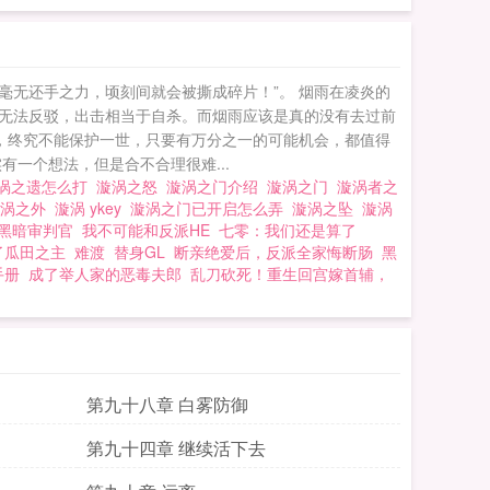
无还手之力，顷刻间就会被撕成碎片！”。 烟雨在凌炎的
无法反驳，出击相当于自杀。而烟雨应该是真的没有去过前
，终究不能保护一世，只要有万分之一的可能机会，都值得
一个想法，但是合不合理很难...
涡之遗怎么打
漩涡之怒
漩涡之门介绍
漩涡之门
漩涡者之
漩涡之外
漩涡 ykey
漩涡之门已开启怎么弄
漩涡之坠
漩涡
黑暗审判官
我不可能和反派HE
七零：我们还是算了
了瓜田之主
难渡
替身GL
断亲绝爱后，反派全家悔断肠
黑
手册
成了举人家的恶毒夫郎
乱刀砍死！重生回宫嫁首辅，
第九十八章 白雾防御
第九十四章 继续活下去