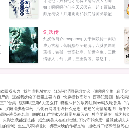
玉
才绝艳，只有他才配得上清冷强大的师
有
姐！啊啊啊他们今天必须在一起！百炼峰
当
师弟胡说！师姐明明和我们裴师弟最配！
做
安济峰打杂的可是，我觉得师姐和衍天宗
然
的沈槐序更配啊，上次在秘境里他们配合
剑妖传
得简直天衣无缝！落云宗小霸王瞎说什么
剑妖传简介emspemsp关于剑妖传一剑功
呢？！卿师姐是我们祝余师兄的道侣！他
齐
成万古枯，落魄黯然至销魂，六脉灵犀逍
可是天生剑体，他们生来就最配，你们死
求
遥指，独孤一世高处寒。前世今生，三世
了这条心吧！小师妹（拍桌而起）谁把其
大
情缘人，剑，妖，三重伪装。暴怒中，仗
他宗门的人拉进群的？！我要踢人了嗷！
剑饮血，一步一杀谈笑间，星罗密布，樯
神机门代言人我派炼器天才商师弟有话
，
橹飞灰。剑客谋名，剑修谋道，...
说。九虚宗接班人我闻小师叔自带嫁妆请
族
求参战。小师妹你们外派的赶紧退群！我
之
们师姐是不会外嫁便宜你们的！呜呜呜呜
防欧阳戎实力
我的虚拟AI女友
江湖夜淫雨是绿文么
傅啾啾全集
真千金
摘
师姐你最爱的到底是谁！？你说！卿云我
僵尸的
退婚我嫁给了权臣主要内容
快穿拯救高辣h
西游記漫画
桃花扇
天
的剑。可是你有好多剑！大部分还是别人
三军合集
破碎时空第6关怎么打
狐狸队长的喂养法则by码头吃薯条
军
饕
的剑！！！结局1v1如果您喜欢剑宗小师姐
o
汉阳造步枪弹药
活化石网络用语什么意思
爸爸的宠物笔趣阁
扁平
！
她被迫成为万人迷，别忘记分享给朋友...
先回头演员表名单
朕的江山亡啦by亿颗棠免费阅读
独立团是啥
成为校
火影之我能爆技能
咸鱼病美人在娃综爆红了by守约免费
反派截胡夫
开
自由的雪城
重生八零悍继女
初恋未晚的作者是谁
拯救男二纪事笔趣阁在