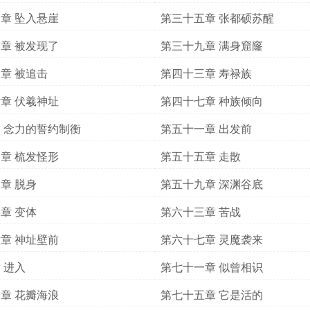
章 坠入悬崖
第三十五章 张都硕苏醒
章 被发现了
第三十九章 满身窟窿
章 被追击
第四十三章 寿禄族
章 伏羲神址
第四十七章 种族倾向
 念力的誓约制衡
第五十一章 出发前
章 梳发怪形
第五十五章 走散
章 脱身
第五十九章 深渊谷底
章 变体
第六十三章 苦战
章 神址壁前
第六十七章 灵魔袭来
 进入
第七十一章 似曾相识
章 花瓣海浪
第七十五章 它是活的