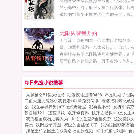
医妃逆袭王爷反被撩王爷抢了个如花似
的小郎中回府，府里女眷们很紧张。只
被抢的邹落梨不愿意你们当他是宝，我
他是草。王爷很大度，允她这个小郎中
自己的侧妃，女眷们很生气。邹落梨依
无限从饕餮开始
不愿...
无限流，原创副本一代国术传奇黯然落
幕，却意外成为一名太玄行走。自此，
宣穿梭在各个光怪陆离的奇妙世界，追
属于自己的超脱之路。万里黄沙，他和
汉那颗最耀眼的将星并肩作战，抵御匈
奴，霍去病豪言无他无大汉。深幽地穴
他推开棺木，与从中苏醒的那位绝美血
每日热搜小说推荐
女子，演绎跨越种族的倾世爱恋。群山
风起昆仑81集大结局
陆迟夜陆迟瑾0428
不是吧君子也
巅，他凭一己之力独战众仙，手握日月
门前夫痛哭流涕求我复婚101章免费阅读
老婆把我炼化成
星辰！宇宙深处，他和化外天魔展开惊
么
我在异界养男神下拉式奇漫屋
我再也不想
女将军犒劳
一战，世人皆言，大道尽头他为峰！以
朝首辅TXT
逃荒绣娘
双穿修真界
快穿之拯救rou文女主p
餮之力，吞噬天地万物，踏上万界之巅
我为祖国献石油蒋大为
向往的生活2全集免费
这次换我
第三章开始穿越。第一个世界携手霍去
弃员
汉阳造子弹图
权臣的金丝雀飞了
我为祖国献献石油
病，共灭匈奴！如果您喜欢无限从饕餮
海贼王和之国王之双翼名场面原视频
蜗牛式狼心狗肺gl