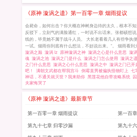
《原神 漩涡之遗》第一百零一章 烟雨提议
会毙命，如何出击？你大概在神树身边待的太久，根本不知
反驳下，立刻气的满脸通红，一时说不出话来。张都硕想说
线的，毕竟她不属于战斗人员。 大长老看着几人有些争执
一试。烟雨你到底有什么想法，不妨说出来。”。 烟雨看到
漩涡之巅
漩涡 lz
原神漩涡之神
漩涡之心是什么意思
漩
魂
漩涡之池
漩涡之门是什么
漩涡之门怎么使用
漩涡之
之门什么意思
漩涡之心什么意思
漩涡之中
漩涡之门已开
吧！
满朝文武都在帮我宫斗
倒霉直男被偏执怪物盯上
七
神话，不通关就灭世？我来助你
黑莲花他自带攻略系统
囚
夫家悔哭了
《原神 漩涡之遗》最新章节
第一百零一章 烟雨提议
第一百章
第九十七章 归零沙漏
第九十六