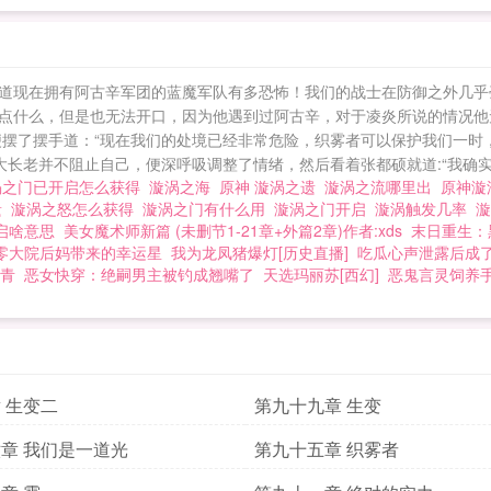
道现在拥有阿古辛军团的蓝魔军队有多恐怖！我们的战士在防御之外几乎毫
点什么，但是也无法开口，因为他遇到过阿古辛，对于凌炎所说的情况他
便摆了摆手道：“现在我们的处境已经非常危险，织雾者可以保护我们一时
大长老并不阻止自己，便深呼吸调整了情绪，然后看着张都硕就道:“我确实有
涡之门已开启怎么获得
漩涡之海
原神 漩涡之遗
漩涡之流哪里出
原神漩
遗
漩涡之怒怎么获得
漩涡之门有什么用
漩涡之门开启
漩涡触发几率
启啥意思
美女魔术师新篇 (未删节1-21章+外篇2章)作者:xds
末日重生：
零大院后妈带来的幸运星
我为龙凤猪爆灯[历史直播]
吃瓜心声泄露后成
青
恶女快穿：绝嗣男主被钓成翘嘴了
天选玛丽苏[西幻]
恶鬼言灵饲养
 生变二
第九十九章 生变
章 我们是一道光
第九十五章 织雾者