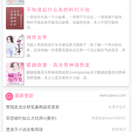
不知道起什么名的科幻小说
一章也许代表一个小故事。一章两千字左右，一章有两个版本。
有时可能会有开篇玄幻故事。短篇的也有，本人不想写新的
书，...
神宵女帝
为救人而死的高中女生被仙界大能救下，给了她一个伟大的任
务，还送给她一件需要完善的法宝和一个总让她生气的器灵，穿
越...
暖婚甜妻：高冷男神强势宠
暖婚甜妻高冷男神强势宠简介emspemsp关于暖婚甜妻高冷男神
强势宠她，名义上是言家的大小姐，实...
最新更新
www.qdwxs.com
警报真龙出狱笔趣阁超前更新
红透半边天
宋思铭叶如云大结局+(番外)
争渡@qimiaoUGtUK1
楚凌天小说全集阅读
惊蛰落月