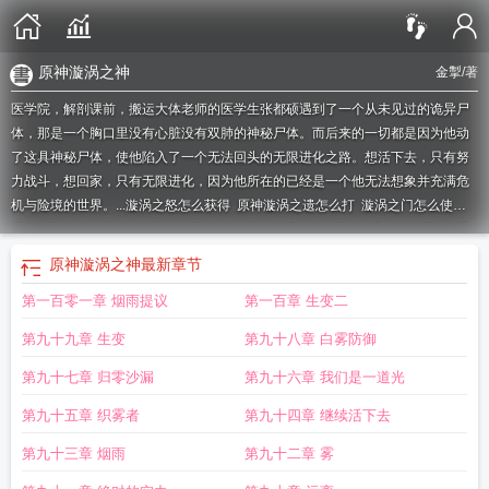
原神漩涡之神
金掣
/著
医学院，解剖课前，搬运大体老师的医学生张都硕遇到了一个从未见过的诡异尸
体，那是一个胸口里没有心脏没有双肺的神秘尸体。而后来的一切都是因为他动
了这具神秘尸体，使他陷入了一个无法回头的无限进化之路。想活下去，只有努
力战斗，想回家，只有无限进化，因为他所在的已经是一个他无法想象并充满危
机与险境的世界。...
漩涡之怒怎么获得
原神漩涡之遗怎么打
漩涡之门怎么使
用
漩涡之怒
漩涡之外
原神漩涡之神
漩涡触发几率
漩涡之心是什么意思
漩涡
之门已开启怎么获得
漩涡之海
漩涡之门已开启啥意思
漩涡之门介绍
漩涡之
原神漩涡之神
最新章节
眼
漩涡之遗
漩涡之流哪里出
漩涡之坠
漩涡之门有什么用
原神 漩涡之遗
漩涡
第一百零一章 烟雨提议
第一百章 生变二
lz
漩涡之门开启
漩涡之门什么意思
漩涡之门已开启怎么弄
漩涡 ykey
漩涡者之
魂
漩涡之巅
漩涡之中
漩涡之门
漩涡之池
漩涡之门是什么
第九十九章 生变
第九十八章 白雾防御
第九十七章 归零沙漏
第九十六章 我们是一道光
第九十五章 织雾者
第九十四章 继续活下去
第九十三章 烟雨
第九十二章 雾