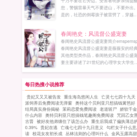
千万不要在它旁边。受害者明萝亲情提
您，警惕雷暴天气不要进山，不要外出
是的，社恐的倒霉孩子被雷劈了，穿越
选择远离人群，藏着自己的小秘密。又
遇到强盗和山贼的麻烦，选择在忍宗附
春闺艳史：风流督公盛宠妻
的山头狐假虎威。远古时代不习惯不要
春闺艳史风流督公盛宠妻简介emspems
紧，只要苟过足够的时间，就能继续向
春闺艳史风流督公盛宠妻是薇薇安的经
飞翔。近距离观摩究极弟控因陀罗...
其他类型类作品，春闺艳史风流督公盛
妻主要讲述了21世纪的心理学女大学生
五年前穿越到大梁，成为大梁的皇长公
薇安最新鼎力大作，年度必看其他类型
海棠屋（haitangshuwucom）提供春闺
每日热搜小说推荐
史风流督公盛宠妻最新章节全文免费阅
贵妃又又又被告发
重生海岛悠闲人生
亡灵七七四十九天
读！。...
派饲养后免费阅读无弹窗
奥特这个贝利亚只想搞钱篱笆好
结局真实身份揭秘
茉莉恋爱免费阅读
老道斩尸
娇软千金
什么内容
奥特贝利亚只想搞钱笔趣阁免费阅读
咒回乙女
古晋
被好友他弟缠住了该怎么办
重生后我成了偏执薄总
0.39%
贵妃在逃
亡魂七七四十九日意义
勾栏女子什么意
读
校花女友初长成
丛林法则的心理叫什么
金风玉露高甜