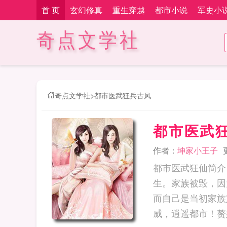
首 页
玄幻修真
重生穿越
都市小说
军史小
奇点文学社
奇点文学社
>
都市医武狂兵古风
都市医武
作者：
坤家小王子
都市医武狂仙简介
生。家族被毁，因
而自己是当初家族