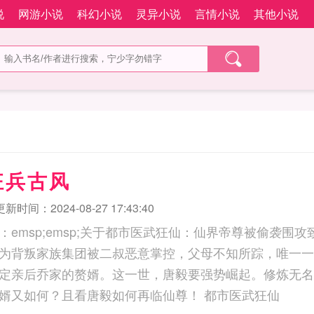
说
网游小说
科幻小说
灵异小说
言情小说
其他小说
狂兵古风
更新时间：2024-08-27 17:43:40
：emsp;emsp;关于都市医武狂仙：仙界帝尊被偷袭围
为背叛家族集团被二叔恶意掌控，父母不知所踪，唯一一
定亲后乔家的赘婿。这一世，唐毅要强势崛起。修炼无名
威，逍遥都市！赘婿又如何？且看唐毅如何再临仙尊！ 都市医武狂仙