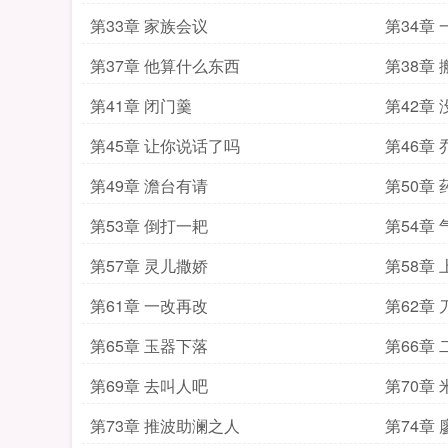
第33章 家族会议
第34章
第37章 他算什么东西
第38章
第41章 闭门羹
第42章
第45章 让你说话了吗
第46章
第49章 澹台有请
第50章
第53章 倒打一耙
第54章
第57章 灵儿撒娇
第58章
第61章 一改再改
第62章
第65章 玉器下落
第66章
第69章 去叫人吧
第70章
第73章 推波助澜之人
第74章