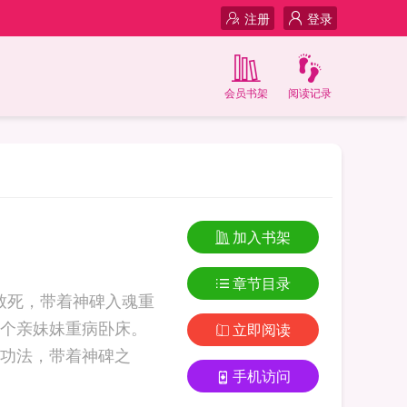
注册
登录
会员书架
阅读记录
加入书架
章节目录
攻致死，带着神碑入魂重
个亲妹妹重病卧床。
立即阅读
功法，带着神碑之
手机访问