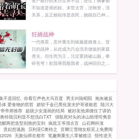
丧尸横行的末日世界不说，还生了俩爹都
不知道是谁的娃。末世太苦，没物资，没
关系，反正她祖传是农民，她能自己种农
作物！末世人心太坏，斗不过，没关系，
反正娃他爹是超级大BOSS，找大BOSS当
狂婿战神
靠山，谁还敢欺负他们娘三！如果您喜欢
一代将星，意外重生到疯癫废婿身上。昔
末世种田带着萌宝去寻夫，别忘记分享给
日的战神，从此成为只会洗衣做饭的家庭
朋友...
煮夫。但生而为王，注定要踏破山巅，拳
碎苍穹！欺我辱我叛我者，战神回归之
日，你们的鲜血必当染红整片华夏的天
空！如果您喜欢狂婿战神，别忘记分享给
朋友...
集不是回忆
你看它声色犬马百度
男主叫陆昭阳
炮灰被反
圣体 爱食物的哲哲
娇软千金已黑化宠夫护哥谁敢惹
陆川大
女帝帝师推荐
超级少女漫画的结局
被好友他弟缠住了讲的
奥特我贝利亚不想洗白TXT
强取死对头的冰山助理司隽音
觉醒两把造型别致的宝剑
疯批王爷强古言
山石网科涨
读
贵妃想逃跑
贝利亚C奥特之
言卿江雪翎女权至上免费阅
2026
无敌仙师在都市
笔趣阁重生八零被糙汉
悟性逆天