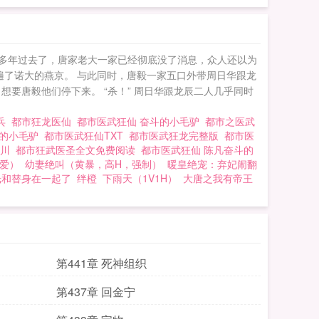
么多年过去了，唐家老大一家已经彻底没了消息，众人还以为
遍了诺大的燕京。 与此同时，唐毅一家五口外带周日华跟龙
想要唐毅他们停下来。 “杀！” 周日华跟龙辰二人几乎同时
狂兵
都市狂龙医仙
都市医武狂仙 奋斗的小毛驴
都市之医武
斗的小毛驴
都市医武狂仙TXT
都市医武狂龙完整版
都市医
秦川
都市狂武医圣全文免费阅读
都市医武狂仙 陈凡奋斗的
后爱）
幼妻绝叫（黄暴，高H，强制）
暖皇绝宠：弃妃闹翻
光和替身在一起了
绊橙
下雨天（1V1H）
大唐之我有帝王
第441章 死神组织
第437章 回金宁