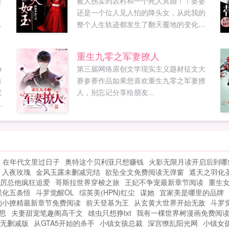
醒
被人拐卖到农村和一个死人冥婚！！婆婆
。
还是一个位人见人怕的降头女，从此我的
也
整个人生轨迹都发生了翻天覆地的变化。
怕
我想过要从这里逃跑，可是身上却中了婆
近
婆下的血降头。每天被逼着洗衣做饭，...
重生九零之军妻撩人
p
第三届网络原创文学现实主义题材征文大
前
典
赛参赛作品如果您喜欢重生九零之军妻撩
宠
人，别忘记分享给朋友...
，
薇
。
艳
在年代文里过日子
奥特这个贝利亚只想赚钱
火影无限月读开启后到哪
入夜玫瑰
金风玉露未删减完结
欲坠全文免费阅读无弹窗
遮天之羽化
厉总他疯狂追爱
哥斯拉世界穿梭之旅
王妃不争宠最新章节阅读
重生
黑化五条悟
斗罗觉醒OL
综英美(HPN)红尘
谋她
宜家美是哪里的品牌
的小撩精最新章节免费阅读
前天登基为王
从玄黄大世界开始无敌
斗罗
思
夫妻甜宠笔趣阁高干文
雄虫只想挣txt
我有一棵世界树漫画免费阅
无删减版
从GTA5开始的杀手
小镇女孩总裁
深宫缭乱阳光网
小镇女孩