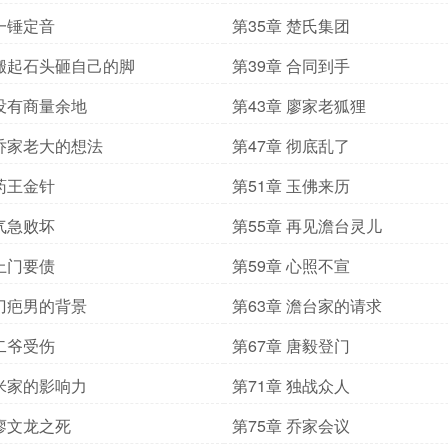
 一锤定音
第35章 楚氏集团
 搬起石头砸自己的脚
第39章 合同到手
 没有商量余地
第43章 廖家老狐狸
 乔家老大的想法
第47章 彻底乱了
 药王金针
第51章 玉佛来历
 气急败坏
第55章 再见澹台灵儿
 上门要债
第59章 心照不宣
 刀疤男的背景
第63章 澹台家的请求
 二爷受伤
第67章 唐毅登门
 米家的影响力
第71章 独战众人
 廖文龙之死
第75章 乔家会议