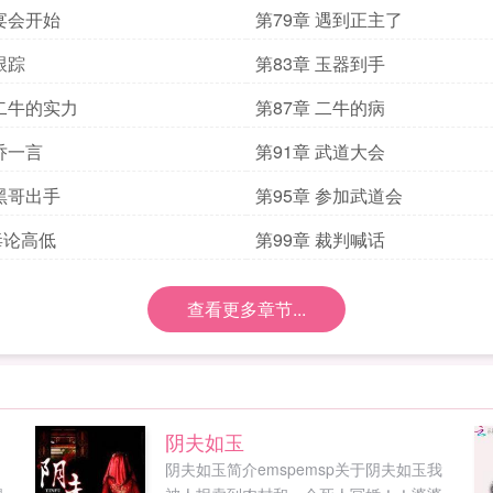
 宴会开始
第79章 遇到正主了
跟踪
第83章 玉器到手
 二牛的实力
第87章 二牛的病
 乔一言
第91章 武道大会
 黑哥出手
第95章 参加武道会
毒论高低
第99章 裁判喊话
查看更多章节...
阴夫如玉
，
阴夫如玉简介emspemsp关于阴夫如玉我