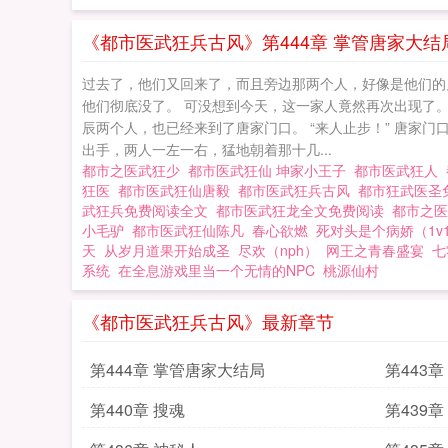
《都市医武狂兵古风》第444章 掌管唐家大结
过去了，他们又回来了，而且旁边那两个人，好像是他们的
他们彻底没了。 可没想到今天，这一家人竟然再次出现了。
辰两个人，也已经来到了唐家门口。 “来人止步！” 唐家
出手，两人一左一右，猛地朝着那十几...
都市之医武狂少
都市医武狂仙 坤家小王子
都市医武狂人
狂医
都市医武狂仙唐毅
都市医武狂兵古风
都市狂武医圣
武狂兵免费阅读全文
都市医武狂龙全文免费阅读
都市之
小毛驴
都市医武狂仙陈凡
春心欲燃
死对头是个病娇（1v1
天
从岁月道果开始成圣
尽欢（nph）
网王之青春盛宴
七
系统
在全息游戏里当一个无情的NPC
桃源仙村
《都市医武狂兵古风》最新章节
第444章 掌管唐家大结局
第443
第440章 搜魂
第439章