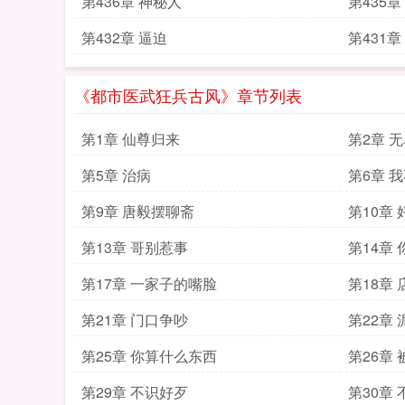
第436章 神秘人
第435
第432章 逼迫
第431
《都市医武狂兵古风》章节列表
第1章 仙尊归来
第2章 
第5章 治病
第6章 
第9章 唐毅摆聊斋
第10章
第13章 哥别惹事
第14章
第17章 一家子的嘴脸
第18章
第21章 门口争吵
第22章
第25章 你算什么东西
第26章
第29章 不识好歹
第30章