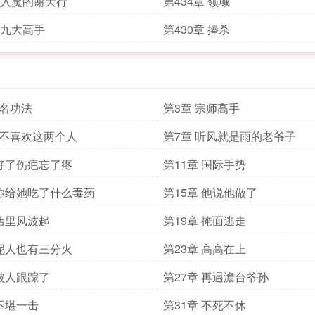
章 入魔的谢天行
第434章 领域
章 九大高手
第430章 捧杀
无名功法
第3章 宗师高手
我不喜欢这两个人
第7章 听风就是雨的老爷子
 好了伤疤忘了疼
第11章 国际手势
 你给她吃了什么毒药
第15章 他说他做了
 店里风波起
第19章 掩面逃走
 泥人也有三分火
第23章 高高在上
 被人跟踪了
第27章 再遇澹台爷孙
 不堪一击
第31章 不死不休