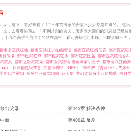
局
儿女，这下，有好戏看了！” 三年前唐家的变故不少人都是知道的。 这
 “走，去看看热闹去！” 不到片刻的功夫，唐家老大回归的消息就已经传
门口，十几个高手气势汹汹的站在那里，看到唐毅他们出现，当即大喊一声，
都市之医武狂仙
都市医武狂少在线阅读
都市医武狂婿任霸
都市医武
免费阅读
都市医武狂尊
都市医武狂少
都市狂武医圣
都市医武狂仙奋
医武狂兵
都市之医武狂龙
都市医武狂仙 唐毅坤家小王子
都市医武狂仙
 sc）
反派他超级在意
性欲管理科（NPH）
缠金枝（古言1v1，先婚
零年代当家媳
帝后的开放式婚姻
花间集
玄幻之我有十八层地狱
白月
章 救出父母
第442章 解决杀神
 中毒
第438章 反杀