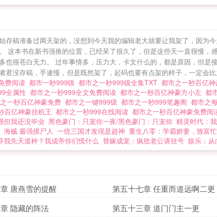
同，纯属巧合，切勿模仿。]如果您喜欢都市之一秒999，别
始存稿准备过两天架的，没想到今天我的编辑老大就要让我架了，因为今
。 这本书在新书强推的位置，已经呆了很久了，但是这些天一直很慢，
多也很苍白无力。 过年事情多，压力大，卡文什么的，都是原因，但是
者君没存稿，手速慢，但是既然架了，起码也要有点架的样子，一定会比之
豪免费阅读
都市一秒999级
都市之一秒999级全集TXT
都市之一秒百亿
99全属性
都市之一秒999全文免费阅读
都市之一秒百亿神豪方小左
都
市之一秒百亿神豪免费
都市之一键999级
都市之一秒999笔趣阁
都市之每
秒百亿神豪挂机王
都市之一秒999在线阅读
都市之一秒百亿神豪免费
强但我还没毕业
黑色豪门：只宠你一夜/黑色豪门：只宠你
精灵时代：我
海贼 最强摸尸人
一统三国才发现是超神
重生八零：学霸娇妻，致富忙
夺我先天道种？我成帝你们慌什么
替嫁成宠：疯批老公请挂号
娱乐：从
章 唐燕雪的提醒
第五十七章 任重而道远啊二更
章 隐藏的阵法
第五十三章 道门门主一更