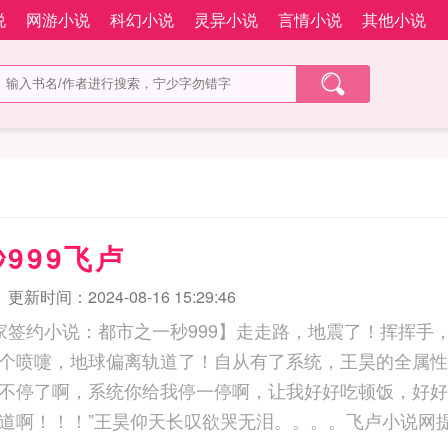
说
网游小说
科幻小说
灵异小说
言情小说
其他小说
999飞卢
更新时间：2024-08-16 15:29:46
独家签约小说：都市之一秒999】走走路，地震了！挥挥手
个喷嚏，地球偏离轨道了！自从有了系统，王昊的全属性每
不停了啊，系统你给我停一停啊，让我好好吃顿饭，好好
道啊！！！”王昊仰天长叹欲哭无泪。。。。飞卢小说网