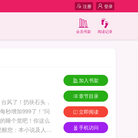
注册
登录
会员书架
阅读记录
加入书架
章节目录
，台风了！扔块石头，
秒增加999了！“问
立即阅读
的睡个觉吧！你这么
手机访问
提醒您：本小说及人物