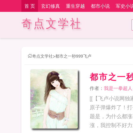
首 页
玄幻修真
重生穿越
都市小说
军史小
奇点文学社
奇点文学社
>
都市之一秒999飞卢
都市之一秒
作者：
我是一拳超人
[[【飞卢小说网
原子弹爆炸了！打
题是，为什么都涨
涨，我控制不好力