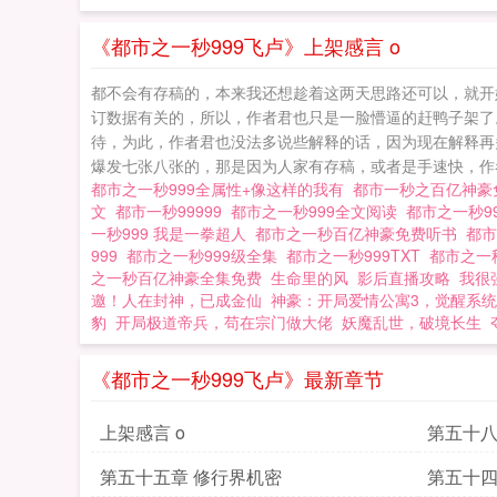
纯属虚构，如有雷
市之一秒999
《都市之一秒999飞卢》上架感言 o
都不会有存稿的，本来我还想趁着这两天思路还可以，就开
订数据有关的，所以，作者君也只是一脸懵逼的赶鸭子架了
待，为此，作者君也没法多说些解释的话，因为现在解释再
爆发七张八张的，那是因为人家有存稿，或者是手速快，作
都市之一秒999全属性+像这样的我有
都市一秒之百亿神
文
都市一秒99999
都市之一秒999全文阅读
都市之一秒9
一秒999 我是一拳超人
都市之一秒百亿神豪免费听书
都
999
都市之一秒999级全集
都市之一秒999TXT
都市之一
之一秒百亿神豪全集免费
生命里的风
影后直播攻略
我很
邀！人在封神，已成金仙
神豪：开局爱情公寓3，觉醒系统
豹
开局极道帝兵，苟在宗门做大佬
妖魔乱世，破境长生
《都市之一秒999飞卢》最新章节
上架感言 o
第五十八
第五十五章 修行界机密
第五十四