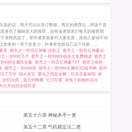
忘记分享给朋友. 都
天架的话，明天可以出首订数据，周五的推荐位，和这个首
感觉辜负了编辑老大的推荐，还有读者朋友们每天的催更期
接下来既然架了，那作者君就要对大家负责，其他人架动不动
前多的！至于多多少，作者君也给自己定个目标，...
神豪圣
都市之一秒百亿神豪 挂机王
都市之一秒百亿神豪全
市之一秒999飞卢
都市之一秒999块钱全文免费阅读
都市之
秒999全属性全集
都市之一秒百亿神豪TXT
都市之每秒
阅读
都市之一秒999级
都市之一秒999全属性3Q读书网
都市
活了万年
烟火南京
重生之我是金蝉，但是在嘉靖期
谢
全职法师：最后的晚餐
七日狂鲨
凌兔子和她的高冷
向往开始的全能巨星
第五十六章 神秘杀手一更
第五十二章 气机锁定法二更