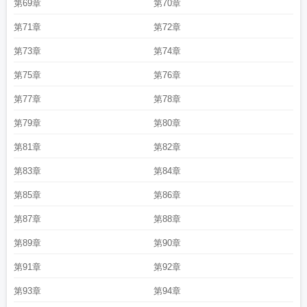
第69章
第70章
第71章
第72章
第73章
第74章
第75章
第76章
第77章
第78章
第79章
第80章
第81章
第82章
第83章
第84章
第85章
第86章
第87章
第88章
第89章
第90章
第91章
第92章
第93章
第94章