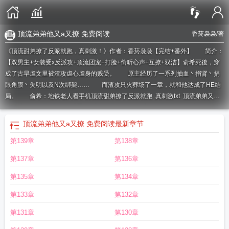
顶流弟弟他又a又撩 免费阅读
香菸袅袅
/著
《顶流甜弟撩了反派就跑，真刺激！》作者：香菸袅袅【完结+番外】 简介：
【双男主+女装受x反派攻+顶流团宠+打脸+偷听心声+互撩+双洁】俞希死後，穿
成了古早虐文里被渣攻虐心虐身的贱受。 原主经历了一系列抽血丶捐肾丶捐
眼角膜丶失明以及N次绑架…… 而渣攻只火葬场了一章，就和他达成了HE结
局。 俞希：地铁老人看手机
顶流甜弟撩了反派就跑
真刺激txt
顶流弟弟又
a
顶流弟弟他又a又撩娱乐圈
顶流弟弟又a有撩
顶流弟弟又a又撩
顶流弟弟他又
a又撩 免费阅读
顶流弟弟他又a撩
顶流弟弟又a又撩免费阅读
顶流弟弟他又a又
顶流弟弟他又a又撩 免费阅读
最新章节
撩全文免费
顶流弟弟太黏人
顶流弟弟他又a又撩
顶流弟弟太黏人知乎
顶流弟弟
第139章
第138章
他又a又撩枕月亮
顶流弟弟又a又撩全文阅读
顶流弟弟他又a又撩全文免费阅
读
顶流弟弟太粘人
顶流弟弟他又a又撩晋江
顶流弟弟又a又撩 txt
顶流弟弟他又
第137章
第136章
帅又撩
顶流弟弟又a又撩txt
顶流弟弟他a又撩
顶流弟弟又撩又a
顶流弟弟超粘
人
顶流弟弟他又a又撩人
顶流弟弟他又a又撩免费阅读
顶流弟弟太粘人知乎
顶
第135章
第134章
流弟弟又又撩
第133章
第132章
第131章
第130章