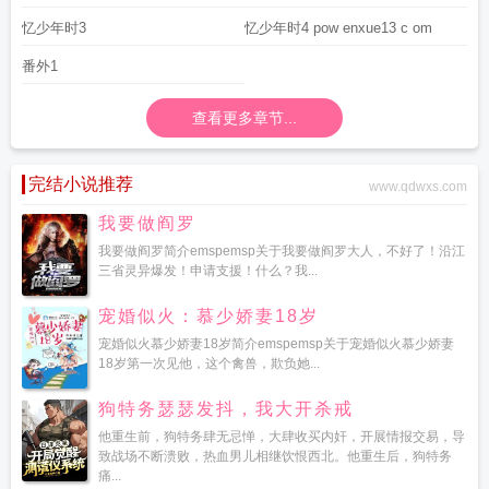
忆少年时3
忆少年时4 pow enxue13 c om
番外1
查看更多章节...
完结小说推荐
www.qdwxs.com
我要做阎罗
我要做阎罗简介emspemsp关于我要做阎罗大人，不好了！沿江
三省灵异爆发！申请支援！什么？我...
宠婚似火：慕少娇妻18岁
宠婚似火慕少娇妻18岁简介emspemsp关于宠婚似火慕少娇妻
18岁第一次见他，这个禽兽，欺负她...
狗特务瑟瑟发抖，我大开杀戒
他重生前，狗特务肆无忌惮，大肆收买内奸，开展情报交易，导
致战场不断溃败，热血男儿相继饮恨西北。他重生后，狗特务
痛...