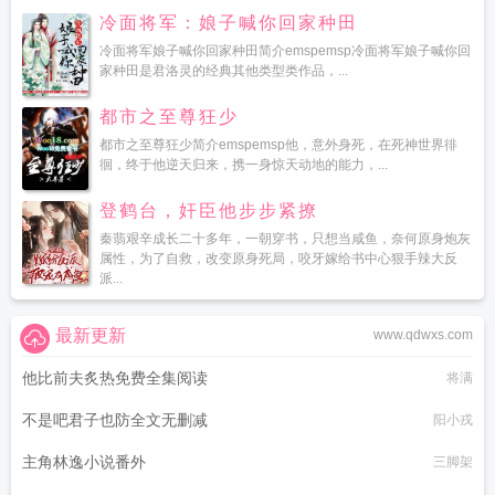
冷面将军：娘子喊你回家种田
冷面将军娘子喊你回家种田简介emspemsp冷面将军娘子喊你回
家种田是君洛灵的经典其他类型类作品，...
都市之至尊狂少
都市之至尊狂少简介emspemsp他，意外身死，在死神世界徘
徊，终于他逆天归来，携一身惊天动地的能力，...
登鹤台，奸臣他步步紧撩
秦翡艰辛成长二十多年，一朝穿书，只想当咸鱼，奈何原身炮灰
属性，为了自救，改变原身死局，咬牙嫁给书中心狠手辣大反
派...
最新更新
www.qdwxs.com
他比前夫炙热免费全集阅读
将满
不是吧君子也防全文无删减
阳小戎
主角林逸小说番外
三脚架