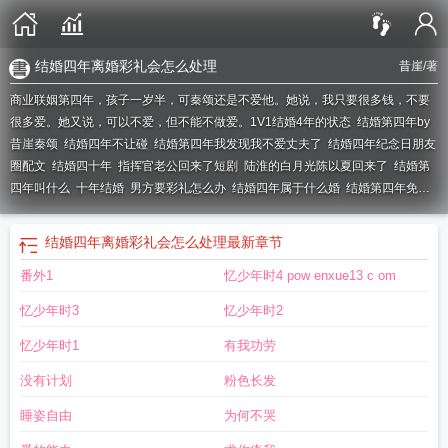
结婚四年离婚彩礼会怎么处理
昔崖
/著
商业联姻第四年，孩子一岁半，可秦颂还是不爱他。她说，我只要很多钱，不要
很多爱。她又说，可以不爱，但不能不做爱。1V1
结婚4年的状态
结婚第四年by
昔崖秦颂
结婚四年不让碰
结婚第四年我发现我不爱丈夫了
结婚四年纪念日朋友
圈配文
结婚四十年
指挥官老公回来了短剧
陆淮的白月光陈以夏回来了
结婚第
四年叫什么
十年结婚
男方要彩礼怎么办
结婚四年属于什么婚
结婚第四年免费
阅读
开始称柳如烟为柳小姐
结婚4年叫什么婚
结婚四年祝福语简单
结婚四年
了
结婚第四年灾难
结婚第四年by昔崖未删减
结婚四年要离婚
结婚第四年by昔
结婚四年离婚彩礼会怎么处理
最新章节
崖百度
结婚第四年秦颂
结婚第四年昔崖免费阅读全文
结婚第四年我突然改口后
番外1
忆少年时4 pow enxue13 c om
续
结婚第四年英文
结婚第四年是什么婚姻
结婚第四年 我突然改了口 我开始称
柳如烟小姐
结婚四年没领证要退还彩礼吗
结婚第四年属于什么婚
结婚第四年晋
忆少年时3
忆少年时2
江
结婚四年算什么婚
结婚4年什么感觉
结婚四年了离婚彩礼能要吗
结婚第四年
老公又恋爱了
结婚四年是什么婚 寓意
结婚第四年我发现我一点也不爱丈夫
忆少年时1
有我功劳
了
结婚30年
第四年结婚是什么婚
结婚四年文案短句
结婚第四年叫什么婚姻
结
没有计划
粉色长发
婚4年是什么婚
结婚第四年by昔崖笔趣阁
结婚第四年TXT
结婚4年
结婚四年后
离婚礼金要退吗
结婚四年是啥婚
结婚第四年昔崖免费阅读笔趣阁
结婚第四年秦
睡姿自由
为何不哭
颂周明庭
结婚第四年po
结婚第四年我发现我一点也不爱我的丈夫了
结婚第四年