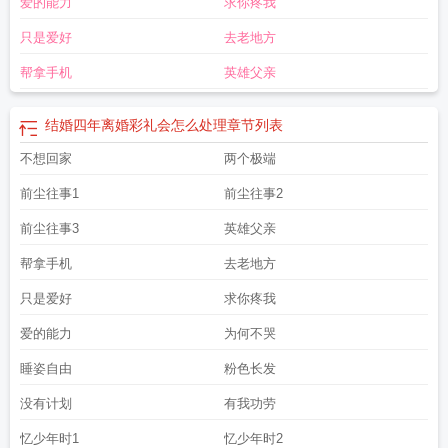
爱的能力
求你疼我
朋友圈怎么发
结婚四年孩子三岁彩礼钱可以要回吗
二年之吵
第四年结婚叫什
么
结婚四年的祝福语
结婚四年是四周年吗
结婚17年
结婚第四年陆深说要开放
只是爱好
去老地方
式婚姻
结婚第四年作者昔崖
结婚第四年by昔崖免费阅读
结婚第四年忽然感觉不
爱了
结婚第四年by昔崖
我突然改了口
结婚四年多离婚财产怎么分
三年之痛
结
帮拿手机
英雄父亲
婚第四年江斯年
结婚两年什么婚
婚姻第4年
一年之鲜
我以为陈遂终于懂得了浪
漫
结婚六年了是什么婚
结婚第四年by昔崖免费阅读笔趣阁
结婚第四年可以回娘
结婚四年离婚彩礼会怎么处理
章节列表
家过年吗
结婚第四年我发现一点也不爱丈夫了
结婚4年叫什么
结婚四年男方提
出离婚要退彩礼吗
不想回家
结婚第四年我突然改口后续完整版
两个极端
结婚第四年我发现一点也
不爱丈夫了他放在腰上
结婚二十年什么婚
结婚第四年和江屿川依然恩爱
结婚四
前尘往事1
前尘往事2
年离婚彩礼会怎么处理
中国结婚第四年是什么婚
结婚四年什么婚姻
结婚40
年
结婚第四年我突然改口
结婚第四年叫什么婚
结婚四年离婚彩礼能要回来
前尘往事3
英雄父亲
吗
我发现一点也不爱丈夫了
结婚第四年昔崖全文阅读
结婚后第四年是离婚阶段
帮拿手机
去老地方
吗
结婚第四年by昔涯
结婚第四年昔崖免费阅读最新章节
结婚第四年是什么
婚
结婚第4年
结婚第四年我发现一点也不爱丈夫
结婚四年没孩子离婚彩礼退
只是爱好
求你疼我
吗
结婚第四年昔崖
结婚第4年是什么婚
结婚第四年TXT百度
结婚第四年送什么
爱的能力
为何不哭
礼物
结婚第四年我决定离婚了完结版
结婚四年了没孩子怎么回事
睡姿自由
粉色长发
没有计划
有我功劳
忆少年时1
忆少年时2