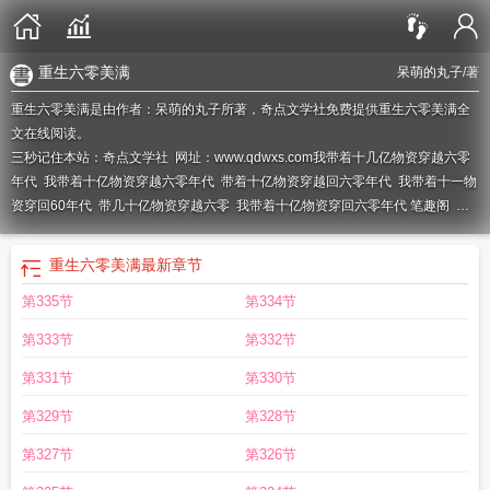
重生六零美满
呆萌的丸子
/著
重生六零美满是由作者：呆萌的丸子所著，奇点文学社免费提供重生六零美满全
文在线阅读。
三秒记住本站：奇点文学社 网址：www.qdwxs.com
我带着十几亿物资穿越六零
年代
我带着十亿物资穿越六零年代
带着十亿物资穿越回六零年代
我带着十一物
资穿回60年代
带几十亿物资穿越六零
我带着十亿物资穿回六零年代 笔趣阁
我
带着十亿物资穿回六零年代TXT
大量囤货亿万物资穿越年代
我带着十亿物资穿
回六零年代沈窈
我带着十亿物资穿回六零年代无弹窗
我带着十亿物资穿回六零
重生六零美满
最新章节
年代全集
带着十几亿物资穿回五十年代
我带着十亿物资穿回六零年代最新章节
第335节
第334节
免费阅读
我带着十亿物资穿回六零年代全文阅读
我带着十亿物资穿回六零年代
无修改
带几十亿物资穿越六零的
我带着十亿物资穿回六零年代最新章节
我带着
第333节
第332节
十亿物资穿回六零年代免费阅读无弹窗
带着几十亿物资重生六零
带着几十亿物
资穿越六零谢言顷
我带着十亿物资穿回六零年代呆萌的丸子
我带着十亿物资穿
第331节
第330节
回六零年代免费阅读
我带着十亿物资穿回六零年代的
我带着十亿物资穿回六零
第329节
第328节
年代资源
带着几十亿物资穿越
我带着十亿物资穿回六零年代完本
我带着十亿物
资穿回60年代
我带着十亿物资穿回六零年代免费完整版
带着几亿物资穿越六
第327节
第326节
零
重生六零美满
我带着十亿物资穿回六零年代完结全本
我带着十亿物资穿回六