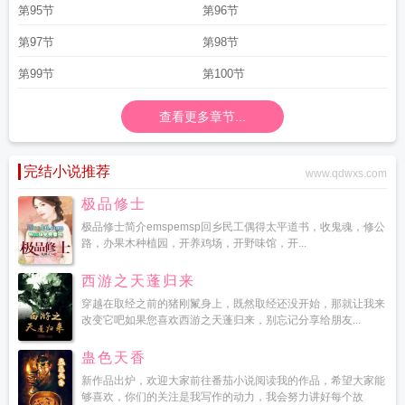
第95节
第96节
第97节
第98节
第99节
第100节
查看更多章节...
完结小说推荐
www.qdwxs.com
极品修士
极品修士简介emspemsp回乡民工偶得太平道书，收鬼魂，修公
路，办果木种植园，开养鸡场，开野味馆，开...
西游之天蓬归来
穿越在取经之前的猪刚鬣身上，既然取经还没开始，那就让我来
改变它吧如果您喜欢西游之天蓬归来，别忘记分享给朋友...
蛊色天香
新作品出炉，欢迎大家前往番茄小说阅读我的作品，希望大家能
够喜欢，你们的关注是我写作的动力，我会努力讲好每个故