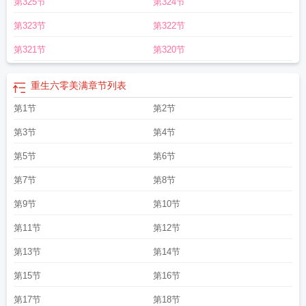
第325节
第324节
零年代全文免费阅读
我带着十亿物资穿回六零年代免费全文阅读
我带着十亿物
资穿回六零年代顶点
我带着十亿物资穿回六零年代更新
带着几十亿物资穿越六
第323节
第322节
零飞猪猪
我带着十亿物资穿回六零年代 呆萌的丸子
我带着十亿物资穿回六零年
代免费
我带着十亿物资穿回六零年代最新章节列表
带着十亿物资穿越六零的
我
第321节
第320节
带着十亿物资穿回六零年代笔趣阁
我带着十亿物资穿回六零年代全文
我带着十
亿物资穿回六零年代在线看
带几十亿物资穿越六零连韵
我带着十亿物资穿回六
重生六零美满
章节列表
零年代全文免费
我带着十亿物资穿回六零年代大结局
我带着十亿物资穿回六零
年代完整版本免费阅读
第1节
带着十几亿物资的空间穿越
第2节
我带着十亿物资穿回六零年
代完整版免费
带着几十亿物资穿越六零安诺
带几十亿物资穿越六零的飞猪猪
第3节
第4节
第5节
第6节
第7节
第8节
第9节
第10节
第11节
第12节
第13节
第14节
第15节
第16节
第17节
第18节