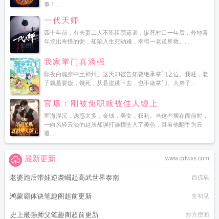
事！...
一代天师
四十年前，有夫妻二人不听祖宗遗训，惨死村口一年后，外地青
年挖出奇怪的瓮，却陷入生死劫难，幸得一老道所救。...
我家掌门真滴强
顾夜白魂穿中土神州。这天却被告知要继承掌门之位。我呸，老
子就是要饭，饿死，从悬崖跳下去，也不做掌门。大弟子...
官场：刚被免职就被佳人缠上
宦海浮沉，诱惑太多，金钱，美女，权利。当这些摆在面前时，
一向风轻云淡的赵辰却误打误撞坠入了美色，且看他翻手为云
覆...
最新更新
www.qdwxs.com
老婆跑后带娃逆袭崛起高武世界泰南
西戌辰
鸿蒙霸体诀笔趣阁超前更新
鱼初见
史上最强师父笔趣阁超前更新
炒方便面