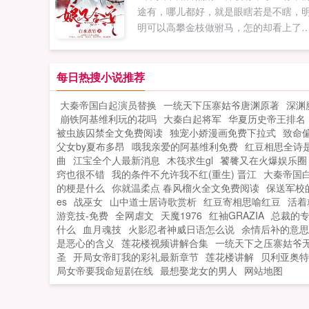
途有，哪儿都好，就是眼瞎若是不瞎，
明可以高攀金枝做驸马，怎的却看上了
个小丫头？那小丫头还是废太子党余孽
一次见面，她法场劫囚，从他手上抢走..
每日热搜小说推荐
大秦帝国白起演员替换
一统天下压寨姑爷唐渊原著
深渊
崩铁阿基维利玩的花吗
大秦白起将军
华夏历史帝王排名
被虫族囚禁全文免费阅读
独宠小娇漫画免费下拉式
致命
父女by夏布多昂
哦我亲爱的阿基维利免费
红豆相思全诗
曲
江宝全个人最新消息
木筏求生gl
饕餮又在火爆娱乐圈
窍也很不错
我的条件不允许我不红(重生) 晋江
大秦帝国
的梗是什么
你就温柔点 春风榴火全文免费阅读
保送军校
es
战巫女
山中道士居诗歌赏析
红豆寄相思喻红豆
活着
游竞技-免费
全网虐文
天魔1976
红袖GRAZIA
总裁的
什么
血月魂技
火影忍者神威日语怎么说
余情后补的意思
是恶心的含义
莲花楼视频讲解合集
一统天下之压寨姑爷
圣
开局女帝盯我的彩礼最新章节
莲花楼讲解
贝利亚奥特
局女帝要我命短剧在线
最想娶龙女的男人
网站地图