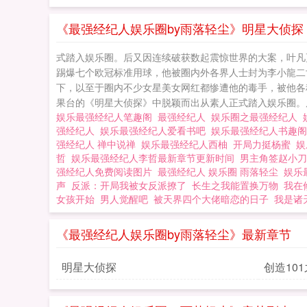
藉，被协会封杀三
成为他手里的王牌
《最强经纪人娱乐圈by雨落轻尘》明星大侦探
式踏入娱乐圈。后又因连续破获数起震惊世界的大案，叶凡更
踢爆七个欧冠标准用球，他被圈内外各界人士封为李小龍二
下，以至于圈内不少女星美女网红都惨遭他的毒手，被他各
果台的《明星大侦探》中脱颖而出从素人正式踏入娱乐圈。后
娱乐最强经纪人笔趣阁
最强经纪人
娱乐圈之最强经纪人
强经纪人
娱乐最强经纪人爱看书吧
娱乐最强经纪人书趣
强经纪人 禅中说禅
娱乐最强经纪人西柚
开局力挺杨蜜
娱
哲
娱乐最强经纪人李哲最新章节更新时间
男主角签赵小
强经纪人免费阅读图片
最强经纪人 娱乐圈 雨落轻尘
娱乐
声
反派：开局我被女反派撩了
长生之我能置换万物
我在
女孩开始
男人觉醒吧
被天界四个大佬暗恋的日子
我是诸
《最强经纪人娱乐圈by雨落轻尘》最新章节
明星大侦探
创造10