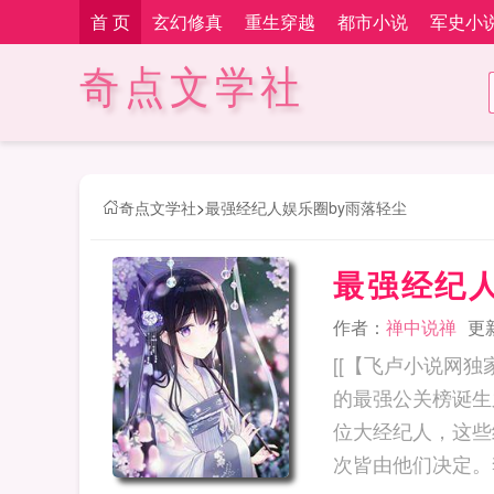
首 页
玄幻修真
重生穿越
都市小说
军史小
奇点文学社
奇点文学社
>
最强经纪人娱乐圈by雨落轻尘
最强经纪人
作者：
禅中说禅
更新
[[【飞卢小说网
的最强公关榜诞生
位大经纪人，这些
次皆由他们决定。