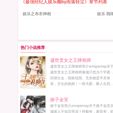
《最强经纪人娱乐圈by雨落轻尘》章节列表
娱乐之布衣神相
娱乐 我
热门小说推荐
盛世贵女之王牌相师
盛世贵女之王牌相师简介emspemsp关
盛世贵女之王牌相师秦烟只想当个学霸
回馈社会，报效祖国。无奈她是半灵体
质，天生的相师！一双天眼，断人生死
金玉罗盘，算尽天下事！炼制法器，指
富贵，这都是小意思！什么商界大亨，
娘子金安
际财团，都...
娘子金安简介emspemsp关于娘子金安
城谁人不知言照清？样貌有，家世有，