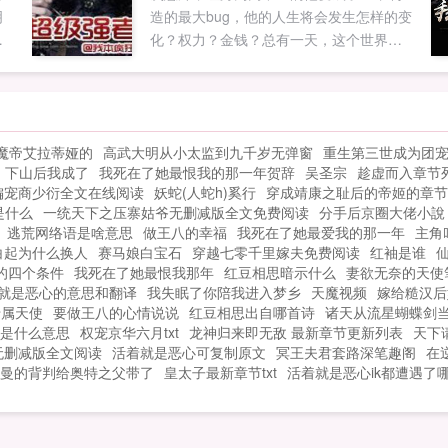
明
造的最大bug，他的人生将会发生怎样的变
一
化？权力？金钱？总有一天，这个世界会
第
因我而颤栗！！裴东来...
.
魔帝艾拉蒂娅的
高武大明从小太监到九千岁无弹窗
重生第三世成为团
下山后我成了
我死在了她最恨我的那一年贺辞
吴圣宗
趁虚而入章节
偏宠商少衍全文在线阅读
妖蛇(人蛇h)奚行
穿成靖康之耻后的帝姬的章节
是什么
一统天下之压寨姑爷无删减版全文免费阅读
分手后京圈大佬小說
逃荒网络语是啥意思
做王八的幸福
我死在了她最爱我的那一年
主角
白起为什么换人
赛马娘白宝石
穿越七零千里嫁夫免费阅读
红袖是谁
的四个条件
我死在了她最恨我那年
红豆相思暗示什么
妻欲无奈的天使
就是恶心的意思和翻译
我失眠了你陪我进入梦乡
天魔视频
嫁给糙汉后
专属天使
要做王八的心情说说
红豆相思出自哪首诗
诸天从流星蝴蝶剑
是什么意思
权宠京华六月txt
龙神归来即无敌 最新章节更新列表
天下
无删减版全文阅读
活着就是恶心可复制原文
冥王夫君套路深笔趣阁
在
曼的背判给奥特之父带了
皇太子最新章节txt
活着就是恶心ik都遭遇了