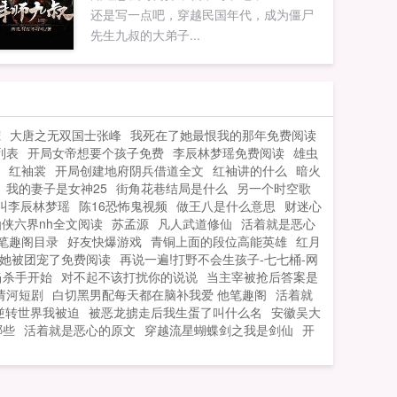
还是写一点吧，穿越民国年代，成为僵尸
先生九叔的大弟子...
宠
大唐之无双国士张峰
我死在了她最恨我的那年免费阅读
列表
开局女帝想要个孩子免费
李辰林梦瑶免费阅读
雄虫
红袖裳
开局创建地府阴兵借道全文
红袖讲的什么
暗火
我的妻子是女神25
街角花巷结局是什么
另一个时空歌
叫李辰林梦瑶
陈16恐怖鬼视频
做王八是什么意思
财迷心
仙侠六界nh全文阅读
苏孟源
凡人武道修仙
活着就是恶心
笔趣阁目录
好友快爆游戏
青铜上面的段位高能英雄
红月
她被团宠了免费阅读
再说一遍!打野不会生孩子-七七桶-网
当杀手开始
对不起不该打扰你的说说
当主宰被抢后答案是
请河短剧
白切黑男配每天都在脑补我爱 他笔趣阁
活着就
逆转世界我被迫
被恶龙掳走后我生蛋了叫什么名
安徽吴大
哪些
活着就是恶心的原文
穿越流星蝴蝶剑之我是剑仙
开