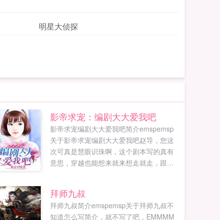
明星大侦探
影帝求宠：编剧大大爱我吧
影帝求宠编剧大大爱我吧简介emspemsp
关于影帝求宠编剧大大爱我吧赵导，您这
次可真是慧眼识珠啊，这个剧本写的真有
意思，穿越也能想来就来想走就走，跟坐
时光机一样，这个女主可真厉害！编剧的
脑洞也真够大的！那是，这个剧本可是真
拜师九叔
人真事...
拜师九叔简介emspemsp关于拜师九叔不
知道怎么写简介，就不写了吧，EMMMM