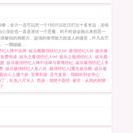
无不希望跟其合作，
，纯属巧合，切勿模
9拳，全力一击可以把一个150斤以壮汉打出十多米远，连续
内心深处也一直是潜伏一个恶魔，时不时就会跑出来邪恶一
凭借敏锐的洞察力，超强的推理能力跟迷人的微笑，叶凡在芒
一脚踢破...
经纪人禅中说禅
娱乐圈最强经纪人txt
最强经纪人bl
娱乐最
人免费阅读
娱乐之最强经纪人txt
娱乐之最强经纪人
娱乐最
杨蜜
娱乐最强经纪人禅中说禅与赛博经纪
娱乐最强经纪人李
免费
娱乐最强经纪人第八区
最强经纪人[重生娱乐圈
娱乐最
霸在心上撒个娇
至尊剑皇
灵气复苏：我能听到女帝心
但丁，队友八尺夫人
西游：我绝不取经
都市：从我的刺猬
了