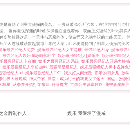
年，现在三年期满，无数奢望上位走向神坛的美女明星，
。飞卢小说网提醒您：本小说及人物纯属虚构，如有雷同
仿。]如果您喜欢娱乐：最强经纪人，别忘记分享给朋友. 娱乐：最强经纪人
是得到了明星大侦探的美名。 一脚踢破45公斤沙袋，在1秒钟内可连打
世。 当你凝视深渊的时候,深渊也在凝视着你，表面正义凛然的叶凡其实
种姿势解锁这是一个天使与恶魔的体，复杂而又充满争议的全能天王。 
又因连续破获数起震惊世界的大案，叶凡更是得到了明星大侦探的美名。 
娱乐最强经纪人免费
娱乐最强经纪人女主是谁
最强经纪人by
娱乐最强
阁
最强经纪人娱乐圈by雨落轻尘
娱乐最强经纪人[娱乐圈
娱乐最强经纪
乐最强经纪人卡夜阁
娱乐之最强经纪人系统
娱乐最强经纪人开局力捧
刀
娱乐最强经纪人李哲加料
最强明星经纪人
娱乐最强经纪人禅中说禅
最强经纪人txt
娱乐最强经纪人TXT
我只好人间无敌
影帝的闺女儿
放学
修仙界大器晚成
神火帝君
洪荒：成为纣王的我要反了这天
国运：扮演
天救星
从拳赛开始打穿东京
符箓魔方
亡国公主躺赢攻略
我被妖魔圈养
1之金牌制作人
娱乐 我继承了漫威