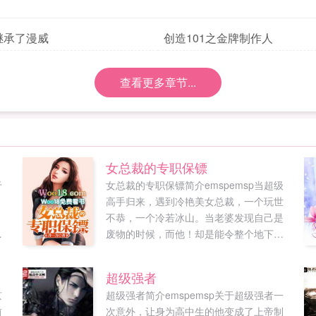
继承了漫威
创造101之金牌制作人
查看更多章节...
女总裁的专职保镖
于
女总裁的专职保镖简介emspemsp当超级
，
高手归来，遇到冷艳美女总裁，一个玩世
不恭，一个冷若冰山。当老婆发现自己是
！
废物的时候，而他！却是能令整个地下都
点
颤抖的人物！...
国
超级强者
京
超级强者简介emspemsp关于超级强者一
前
次意外，让身为高中生的他变成了上帝制