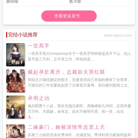
第69章
第70章
查看更多章节...
完结小说推荐
www.qdwxs.com
一世高手
一世高手简介emspemsp关于一世高手同样都是高手下山，别人
是手提三尺剑，立不世之功，而他却是...
藏起孕肚离开，总裁前夫哭红眼
和陆北川领结婚证的那天，安夏觉得自己幸福的拥有了全世界。
可婚后的三年安夏犹如受了活寡受尽羞辱。直到看到新闻上丈...
承明之治
魂归阴曹十八处，我亦无愧汉家郎。虎狼睥睨九州同，定我华夏
万万年。月圆缺，命有定。此生不晓明不惑。抿一笑，自在
去。...
二嫁豪门，她被深情帝总宠上天
苏家三小姐苏音喜欢季泽轩，全城皆知。季泽轩因为家族利益和