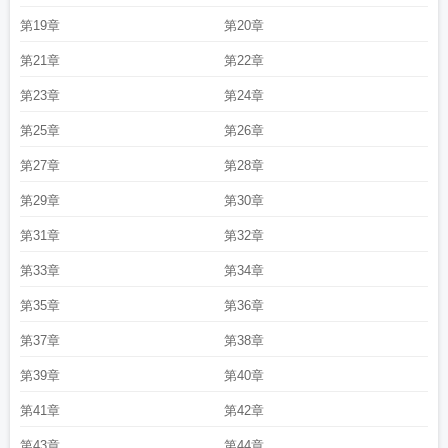
第19章
第20章
第21章
第22章
第23章
第24章
第25章
第26章
第27章
第28章
第29章
第30章
第31章
第32章
第33章
第34章
第35章
第36章
第37章
第38章
第39章
第40章
第41章
第42章
第43章
第44章