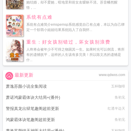
她结婚，却不爱她，暗地里和前女友暧昧不清。苏音幡然醒
悟，...
系统有点难
系统有点难简介emspemsp系统感觉自己有点难，本以为自己绑
定一个软萌小姐姐结果系统陷入了自我怀...
重生：好女孩别错过，坏女孩别浪费
人终将会被年少不可得之物困其一生。如果时光可以倒流，将所
有的遗憾抚平，这样的人生该有多完美！所以陈文杰的遗憾是
什...
最新更新
www.qdwxs.com
萧逸苏颜小说全集阅读
五杯咖啡
萧诺鸿蒙霸体诀大结局+(番外)
鱼初见
警报真龙出狱笔趣阁超前更新
红透半边天
鸿蒙霸体诀笔趣阁超前更新
鱼初见
萧逸苏颜镇天神医大结局+(番外)
五杯咖啡