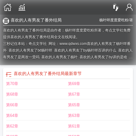
喜欢的人有男友了番外结局
杨叶咩度度爱吃粉
/著
喜欢的人有男友了番外结局是由作者：杨叶咩度度爱吃粉所著，奇点文学社免费
提供喜欢的人有男友了番外结局全文在线阅读。
三秒记住本站：奇点文学社 网址：www.qdwxs.com
喜欢的人有男友了杨叶咩番
外
喜欢的人有男友了txt杨叶咩
喜欢的人有男友了by杨叶咩百讲的什么
喜欢的人
有男友了是两攻一受吗
喜欢的人有男友了杨叶
喜欢的人有男友了by讲的是啥
喜
欢的人有男友了by杨叶咩txt
喜欢的人有男友了首发在哪
喜欢的人和别人在一起
了怎么办
喜欢的人有男友了番外微博截图在线
喜欢的人有男友了广播剧
喜欢的
喜欢的人有男友了番外结局
最新章节
人有男友了讲的什么故事
喜欢的人有男友了番外结局
喜欢的人有男朋友了怎么
第70章
第69章
办
喜欢的人有男友了杨叶咩讲的什么
喜欢的人有男友了剧情介绍
喜欢的人有男
友了 番外
喜欢的人有男友了类似
喜欢的人有男友了免费阅读
喜欢的人有男友
第68章
第67章
了有声剧一共多少集
喜欢的人有男友了有声剧讲什么
喜欢的人有男友了有声剧
cv
喜欢的人有男友了许慎珣
喜欢的人有男友了有声剧
喜欢的人有男友了度度爱
第66章
第65章
吃粉txt
喜欢的人有男友了by杨叶咩番外
喜欢的人有男友了笔趣阁
喜欢的人有男
第64章
第63章
友了番外免费阅读
喜欢的人有男友了剧透
喜欢的人有男友了by杨叶咩首发平
台
喜欢的人有男友了结局是什么
喜欢的人有男友了by杨叶咩讲的什么
喜欢的人
第62章
第61章
有男友了by度度爱吃粉讲的什么
让男朋友回心转意的话
喜欢的人有男友了番外