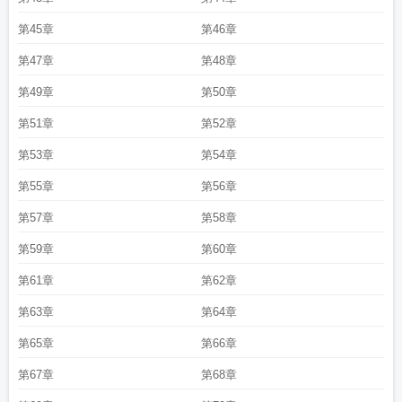
第45章
第46章
第47章
第48章
第49章
第50章
第51章
第52章
第53章
第54章
第55章
第56章
第57章
第58章
第59章
第60章
第61章
第62章
第63章
第64章
第65章
第66章
第67章
第68章