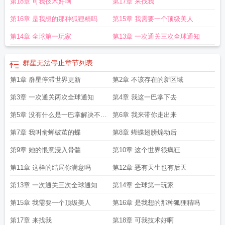
第18章 可我技术好啊
第17章 来找我
第16章 是我想的那种狐狸精吗
第15章 我需要一个顶级美人
第14章 全球第一玩家
第13章 一次通关三次全球通知
群星无法停止
章节列表
第1章 群星停滞世界更新
第2章 不该存在的新区域
第3章 一次通关两次全球通知
第4章 我这一巴掌下去
第5章 没有什么是一巴掌解决不了
第6章 我来带你走出来
的
第7章 我叫俞蝉破茧的蝶
第8章 蝴蝶翅膀煽动后
第9章 她的恨意浸入骨髓
第10章 这个世界很疯狂
第11章 这样的结局你满意吗
第12章 恶有天生也有后天
第13章 一次通关三次全球通知
第14章 全球第一玩家
第15章 我需要一个顶级美人
第16章 是我想的那种狐狸精吗
第17章 来找我
第18章 可我技术好啊