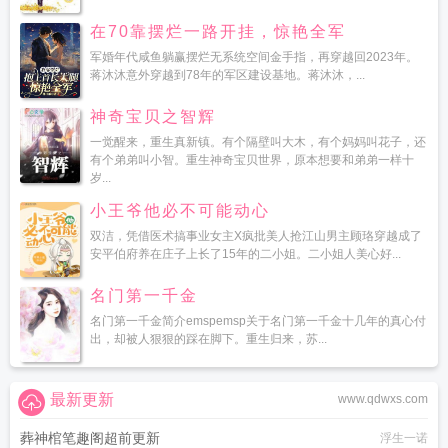
在70靠摆烂一路开挂，惊艳全军
军婚年代咸鱼躺赢摆烂无系统空间金手指，再穿越回2023年。
蒋沐沐意外穿越到78年的军区建设基地。蒋沐沐，...
神奇宝贝之智辉
一觉醒来，重生真新镇。有个隔壁叫大木，有个妈妈叫花子，还
有个弟弟叫小智。重生神奇宝贝世界，原本想要和弟弟一样十
岁...
小王爷他必不可能动心
双洁，凭借医术搞事业女主X疯批美人抢江山男主顾珞穿越成了
安平伯府养在庄子上长了15年的二小姐。二小姐人美心好...
名门第一千金
名门第一千金简介emspemsp关于名门第一千金十几年的真心付
出，却被人狠狠的踩在脚下。重生归来，苏...
最新更新
www.qdwxs.com
葬神棺笔趣阁超前更新
浮生一诺