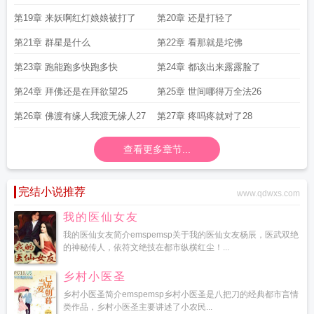
第19章 来妖啊红灯娘娘被打了
第20章 还是打轻了
第21章 群星是什么
第22章 看那就是坨佛
第23章 跑能跑多快跑多快
第24章 都该出来露露脸了
第24章 拜佛还是在拜欲望25
第25章 世间哪得万全法26
第26章 佛渡有缘人我渡无缘人27
第27章 疼吗疼就对了28
查看更多章节...
完结小说推荐
www.qdwxs.com
我的医仙女友
我的医仙女友简介emspemsp关于我的医仙女友杨辰，医武双绝
的神秘传人，依符文绝技在都市纵横红尘！...
乡村小医圣
乡村小医圣简介emspemsp乡村小医圣是八把刀的经典都市言情
类作品，乡村小医圣主要讲述了小农民...