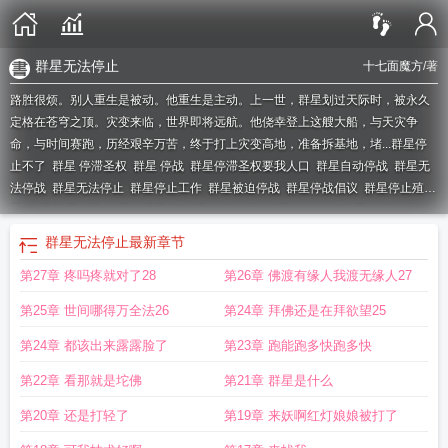
群星无法停止
十七面魔方
/著
路胜很烦。别人重生是被动。他重生是主动。上一世，群星划过天际时，被永久
定格在苍穹之顶。灾变来临，世界即将远航。他侥幸登上这艘大船，与天灾争
命，与时间赛跑，历经艰辛万苦，终于打上灾变高地，准备拆基地，堵...
群星停
止不了
群星 停滞圣权
群星 停战
群星停滞圣权要我人口
群星自动停战
群星无
法停战
群星无法停止
群星停止工作
群星被迫停战
群星停战倡议
群星停止殖
民
群星停滞上国
群星停滞圣权
群星 停战代码
群星停止运行
群星 停战倡议组
织
群星停战期限
群星结束停战协议代码
群星 暂停
群星停滞文明怎么打
群星
群星无法停止
最新章节
停滞圣权送科技
群星停不下来
群星停战协定
群星取消暂停
群星停滞文明
群星
第27章 疼吗疼就对了28
第26章 佛渡有缘人我渡无缘人27
停滞圣权怎么觉醒
群星不停战
群星停战协议怎么调
群星停战协议默认停几
年
群星 停战时间
群星科技停滞
群星停滞圣权怎么打
群星停滞文明事件
群星
第25章 世间哪得万全法26
第24章 拜佛还是在拜欲望25
停泊事件
群星停战倡议组织
第24章 都该出来露露脸了
第23章 跑能跑多快跑多快
第22章 看那就是坨佛
第21章 群星是什么
第20章 还是打轻了
第19章 来妖啊红灯娘娘被打了