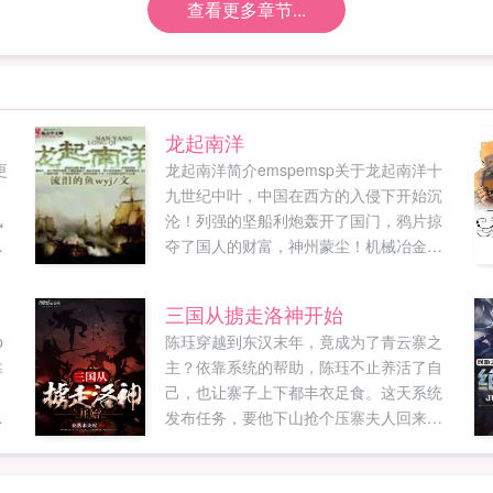
查看更多章节...
龙起南洋
更
龙起南洋简介emspemsp关于龙起南洋十
。
九世纪中叶，中国在西方的入侵下开始沉
风
沦！列强的坚船利炮轰开了国门，鸦片掠
汤
夺了国人的财富，神州蒙尘！机械冶金双
拳
料博士龙宇飞回到晚清，崛起于南洋，推
，
翻满清，搭上殖民扩张的末班车，实现民
三国从掳走洛神开始
族复兴！龙起南洋，纵横四海，终结风帆
p
陈珏穿越到东汉末年，竟成为了青云寨之
时代！新书铁血强国正式上传，书友们多
靠
主？依靠系统的帮助，陈珏不止养活了自
多支持啊！...
。
己，也让寨子上下都丰衣足食。这天系统
发布任务，要他下山抢个压寨夫人回来。
想
于是陈珏找了个漂亮MM，带回山寨。就在
一
成婚当日，MM告诉陈珏她叫甄宓。紧接着