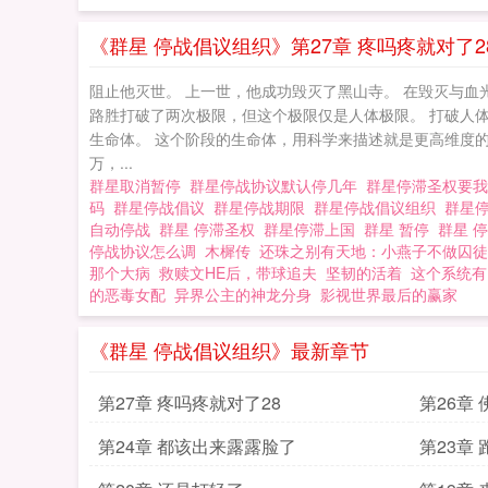
《群星 停战倡议组织》第27章 疼吗疼就对了2
阻止他灭世。 上一世，他成功毁灭了黑山寺。 在毁灭与血
路胜打破了两次极限，但这个极限仅是人体极限。 打破人
生命体。 这个阶段的生命体，用科学来描述就是更高维度的
万，...
群星取消暂停
群星停战协议默认停几年
群星停滞圣权要
码
群星停战倡议
群星停战期限
群星停战倡议组织
群星
自动停战
群星 停滞圣权
群星停滞上国
群星 暂停
群星 
停战协议怎么调
木樨传
还珠之别有天地：小燕子不做囚徒
那个大病
救赎文HE后，带球追夫
坚韧的活着
这个系统有
的恶毒女配
异界公主的神龙分身
影视世界最后的赢家
《群星 停战倡议组织》最新章节
第27章 疼吗疼就对了28
第26章
第24章 都该出来露露脸了
第23章