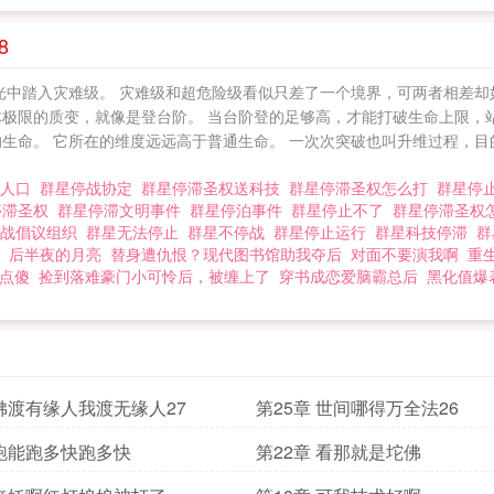
8
光中踏入灾难级。 灾难级和超危险级看似只差了一个境界，可两者相差却
体极限的质变，就像是登台阶。 当台阶登的足够高，才能打破生命上限，
生命。 它所在的维度远远高于普通生命。 一次次突破也叫升维过程，目
我人口
群星停战协定
群星停滞圣权送科技
群星停滞圣权怎么打
群星停
停滞圣权
群星停滞文明事件
群星停泊事件
群星停止不了
群星停滞圣权
停战倡议组织
群星无法停止
群星不停战
群星停止运行
群星科技停滞
群
后半夜的月亮
替身遭仇恨？现代图书馆助我夺后
对面不要演我啊
重
点傻
捡到落难豪门小可怜后，被缠上了
穿书成恋爱脑霸总后
黑化值爆表
 佛渡有缘人我渡无缘人27
第25章 世间哪得万全法26
 跑能跑多快跑多快
第22章 看那就是坨佛