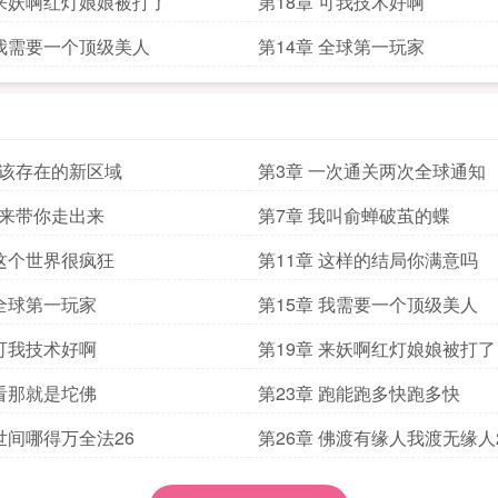
 来妖啊红灯娘娘被打了
第18章 可我技术好啊
 我需要一个顶级美人
第14章 全球第一玩家
不该存在的新区域
第3章 一次通关两次全球通知
我来带你走出来
第7章 我叫俞蝉破茧的蝶
 这个世界很疯狂
第11章 这样的结局你满意吗
 全球第一玩家
第15章 我需要一个顶级美人
 可我技术好啊
第19章 来妖啊红灯娘娘被打了
 看那就是坨佛
第23章 跑能跑多快跑多快
 世间哪得万全法26
第26章 佛渡有缘人我渡无缘人