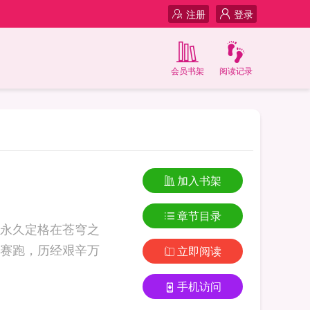
注册
登录
会员书架
阅读记录
加入书架
章节目录
永久定格在苍穹之
赛跑，历经艰辛万
立即阅读
手机访问