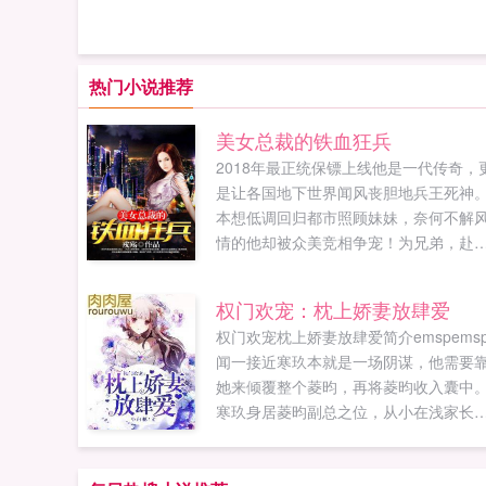
热门小说推荐
美女总裁的铁血狂兵
2018年最正统保镖上线他是一代传奇，
是让各国地下世界闻风丧胆地兵王死神
本想低调回归都市照顾妹妹，奈何不解
情的他却被众美竞相争宠！为兄弟，赴
蹈火为美人，不惜血溅五步为家庭，铁
捍卫是如果您喜欢美女总裁的铁血狂兵
权门欢宠：枕上娇妻放肆爱
别忘记分享给朋友...
权门欢宠枕上娇妻放肆爱简介emspems
闻一接近寒玖本就是一场阴谋，他需要
她来倾覆整个菱昀，再将菱昀收入囊中
寒玖身居菱昀副总之位，从小在浅家长
大，深得浅家人的信任。她无论如何都
不到自己身边养了半年的忠犬男友会是