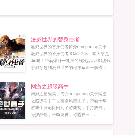
漫威世界的替身使者
漫威世界的替身使者简介emspemsp关于
漫威世界的替身使者JOJO？不，本大爷是
dio哒！带着爆肝一礼拜的残次品JOJO坑钱
手游穿越到漫威世界的程序猿正一脸懵逼
的审视着自己的新身份迪奥布兰度，一个
英华混血的大帅比！不过，等会儿这里是
网游之超级高手
漫威世界？请问离紫薯精到达战场还有多
网游之超级高手简介emspemsp关于网游
长时间？对了，老子还有金手指！白金之
之超级高手二世祖秦风重生了，带着十年
星，世界，疯狂钻石，轰炸空间，黄金体
游戏生涯记忆回到了游戏初，手持战剑，
验，绯红之王统统给我出！叮，新玩家您
身披战铠，坐骑龙神，称霸神三！...
好，您的第一位替身已抽取，祝您游戏愉
快。看着眼前正...