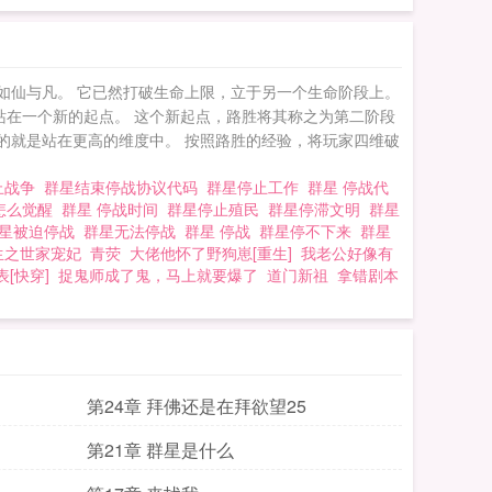
如仙与凡。 它已然打破生命上限，立于另一个生命阶段上。
站在一个新的起点。 这个新起点，路胜将其称之为第二阶段
的就是站在更高的维度中。 按照路胜的经验，将玩家四维破
止战争
群星结束停战协议代码
群星停止工作
群星 停战代
怎么觉醒
群星 停战时间
群星停止殖民
群星停滞文明
群星
星被迫停战
群星无法停战
群星 停战
群星停不下来
群星
生之世家宠妃
青荧
大佬他怀了野狗崽[重生]
我老公好像有
[快穿]
捉鬼师成了鬼，马上就要爆了
道门新祖
拿错剧本
第24章 拜佛还是在拜欲望25
第21章 群星是什么