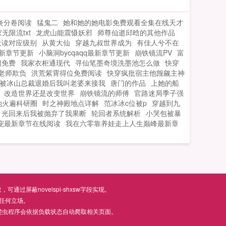
炎分卷阅读
猛鬼二
她和她的她电影免费观看全集在线天才
无限流txt
龙虎山能震慑妖邪
师尊仙逝邱晗的其他作品
天读对应级别
从黄大仙
穿越九叔世界成为
有佳人兮不在
最新章节更新
小脑洞bycqaqq最新章节更新
崩铁镜流PV
富
洞免费
我家衣柜通现代
寻仙笔墨奇境洗墨池怎么做
快穿
老师欺负
洪荒紫霄得位免费阅读
快穿疯批宿主他觊觎主神
被冰山总裁退婚后我叫老婆来接我
唐门的作品
上她的船
改造世界还是改变世界
崩铁镜流的师傅
官路迷局季子强
她火遍科研圈
时之神殿地点详解
范冰冰c位被p
穿越到九
月光回来后我被抛弃了我果断
轮回者系统解析
小哭包被暴
宠最新章节在线阅读
我在六零靠养娃走上人生巅峰最新章
屏蔽novelspi-shxsw字段实现。
任何立场。
爬虫程序会依据负载状态自动爬取相关页面。