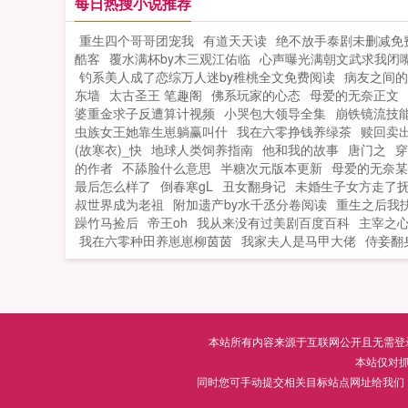
只披着忠厚外衣的...
每日热搜小说推荐
重生四个哥哥团宠我
有道天天读
绝不放手泰剧未删减免
酷客
覆水满杯by木三观江佑临
心声曝光满朝文武求我闭
钓系美人成了恋综万人迷by稚桃全文免费阅读
病友之间的
东墙
太古圣王 笔趣阁
佛系玩家的心态
母爱的无奈正文
婆重金求子反遭算计视频
小哭包大领导全集
崩铁镜流技
虫族女王她靠生崽躺赢叫什
我在六零挣钱养绿茶
赎回卖
(故寒衣)_快
地球人类饲养指南
他和我的故事
唐门之
穿
的作者
不舔脸什么意思
半糖次元版本更新
母爱的无奈某
最后怎么样了
倒春寒gL
丑女翻身记
未婚生子女方走了
叔世界成为老祖
附加遗产by水千丞分卷阅读
重生之后我
躁竹马捡后
帝王oh
我从来没有过美剧百度百科
主宰之
我在六零种田养崽崽柳茵茵
我家夫人是马甲大佬
侍妾翻
本站所有内容来源于互联网公开且无需登录即
本站仅对
同时您可手动提交相关目标站点网址给我们