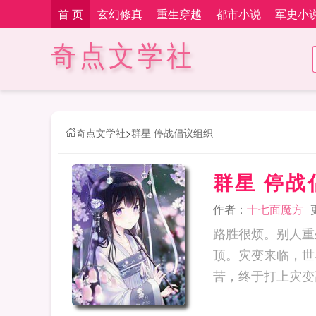
首 页
玄幻修真
重生穿越
都市小说
军史小
奇点文学社
奇点文学社
>
群星 停战倡议组织
群星 停战
作者：
十七面魔方
路胜很烦。别人重
顶。灾变来临，世