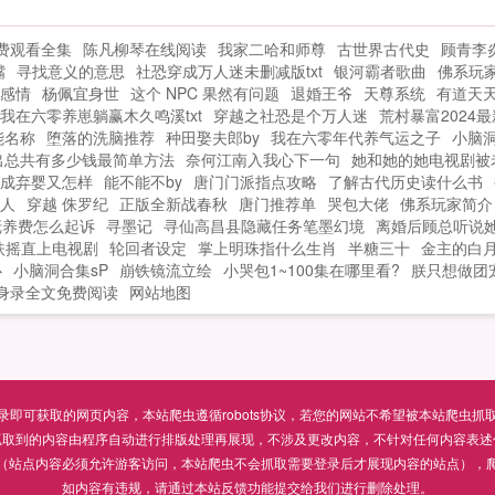
第二天，有个叫曹丕的人打上门来如果您
喜欢三国从掳走洛神开始，别忘记分享给
费观看全集
陈凡柳琴在线阅读
我家二哈和师尊
古世界古代史
顾青李
朋友...
嘴
寻找意义的意思
社恐穿成万人迷未删减版txt
银河霸者歌曲
佛系玩家
感情
杨佩宜身世
这个 NPC 果然有问题
退婚王爷
天尊系统
有道天
我在六零养崽躺赢木久鸣溪txt
穿越之社恐是个万人迷
荒村暴富2024
能名称
堕落的洗脑推荐
种田娶夫郎by
我在六零年代养气运之子
小脑
出总共有多少钱最简单方法
奈何江南入我心下一句
她和她的她电视剧被
成弃婴又怎样
能不能不by
唐门门派指点攻略
了解古代历史读什么书
人
穿越 侏罗纪
正版全新战春秋
唐门推荐单
哭包大佬
佛系玩家简介
抚养费怎么起诉
寻墨记
寻仙高昌县隐藏任务笔墨幻境
离婚后顾总听说
扶摇直上电视剧
轮回者设定
掌上明珠指什么生肖
半糖三十
金主的白
心
小脑洞合集sP
崩铁镜流立绘
小哭包1~100集在哪里看?
朕只想做团
身录全文免费阅读
网站地图
可获取的网页内容，本站爬虫遵循robots协议，若您的网站不希望被本站爬虫抓取，可通过
抓取到的内容由程序自动进行排版处理再展现，不涉及更改内容，不针对任何内容表述
（站点内容必须允许游客访问，本站爬虫不会抓取需要登录后才展现内容的站点），
如内容有违规，请通过本站反馈功能提交给我们进行删除处理。