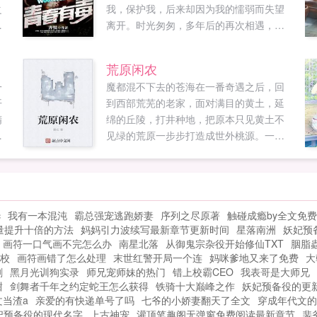
之
我，保护我，后来却因为我的懦弱而失望
司
离开。时光匆匆，多年后的再次相遇，一
您
切都已物是人非，而傻子姐姐也更┆多┆
钻
精┊彩┇书┊籍woo18vipWoo18...
荒原闲农
您
一
魔都混不下去的苍海在一番奇遇之后，回
到
开
到西部荒芜的老家，面对满目的黄土，延
精
绵的丘陵，打井种地，把原本只见黄土不
？
药
见绿的荒原一步步打造成世外桃源。一条
这
就
黄狗，一头...
司
炎
容
c
我有一本混沌
霸总强宠逃跑娇妻
序列之尽原著
触碰成瘾by全文免
量提升十倍的方法
妈妈引力波续写最新章节更新时间
星落南洲
妖妃预
画符一口气画不完怎么办
南星北落
从御鬼宗杂役开始修仙TXT
胭脂
校
画符画错了怎么处理
末世红警开局一个连
妈咪爹地又来了免费
大
剧
黑月光训狗实录
师兄宠师妹的热门
错上校霸CEO
我表哥是大师兄
甜
剑舞者千年之约定蛇王怎么获得
铁骑十大巅峰之作
妖妃预备役的更
文当渣a
亲爱的有快递单号了吗
七爷的小娇妻翻天了全文
穿成年代文的
妃预备役的现代名字
上古神宠
灌顶笔趣阁无弹窗免费阅读最新章节
裴