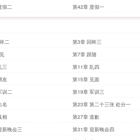
 度假二
第42章 度假一
回眸二
第3章 回眸三
再见
第7章 跟随
乱三
第11章 乱四
朋友
第15章 见面
 军训二
第19章 军训三
出名
第23章 第二十三张 处分一
真相
第27章 道歉
 迎新晚会三
第31章 迎新晚会四