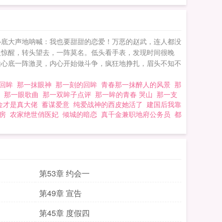
心底大声地呐喊：我也要甜甜的恋爱！万恶的赵武，连人都没
人惊醒，转头望去，一阵莫名。低头看手表，发现时间很晚
山心底一阵激灵，内心开始做斗争，疯狂地挣扎，眉头不知不
一回眸
那一抹眼神
那一刻的回眸
青春那一抹醉人的风景
那
文
那一眼歌曲
那一双眸子点评
那一眸的青春 哭山
那一支
金才是真大佬
蓄谋爱意
纯爱战神的西皮她活了
建国后我靠
房
农家绝世俏医妃
倾城的暗恋
真千金兼职地府公务员
都
第53章 约会一
第49章 宣告
第45章 度假四