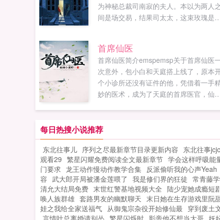
为神秘总裁司南寂的夫人。本以为两人
间是场交易，结果司太太，这束玫瑰是
先生送给您的，一共九百九十九朵，请
签收。司太太，司先生为您订制了一枚
首席仙医
戒。司太太，这栋别墅司先生吩咐除了
首席仙医简介emspemsp关于首席仙医
谁都不能进。方雨涔无奈，只能亲自找
次意外，包小白和天庭搭上线了，原本
他司先生，您这样用情不专似乎不太好
个小诊所还没有证件的他，凭借着一手
吧？不是传闻您心中一直都有白月光吗
妙的医术，成为了天庭的首席医官，仙
司南寂霸道地看着她那不如就借你打破
仙草任由取用。嫦娥仙子要堕胎？找我
个传闻如何？方雨涔如果您喜欢你好，
对了。赤脚大仙，你有脚气，我这有皮
南寂，别忘记分享给朋友...
平一瓶。哎，七仙女别跑啊，我这有美
每日热搜小说推荐
养颜的配方...
东北往事儿
序列之尽最新章节目录更新内容
东北往事jcj
观看29
繁星闪耀免费阅读全文最新章节
学会这样呼吸能
门要求
龙王动作慢动作教学合集
反派偷听我的心声Yeah
容
武大郎开局被潘金莲喂了
我是修们界的狂徒
常青藤学
清允大结局免费
末世红警基地视频大全
陆少宠她成瘾短
唤人族群雄
套路男友的幽默聊天
末日她在生存游戏里阮
娃之我给全家送福气
从御鬼宗杂役开始修仙最
穿到废土
言情叶总离婚请别怂
繁星闪烁时
影帝他不想当大哥
妖