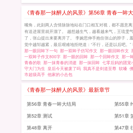
《青春那一抹醉人的风景》第56章 青春一眸
嘴角，此刻两人含情脉脉地站在门口相互对视，都不愿意离
有送进屋里就开溜了。 越想越生气，越看越来气，王琉雯
了，张山提出来要离开了。 李婉思伸手抱住张山的脖子，
觉中越邹越紧，最后艰难地拒绝道：“不行，还是以后吧。” 
那一眼回眸下一句
那一双眸子仿写作文
那一眼回眸作文
一双眸子作文800字
那一眼的回眸
那一个回眸作文
那一
青春的歌
那一抹青春的消逝
那一抹回眸
七零后妈的团宠
守大门为生
皇后今天被废了吗
我真不是剑道至尊
软嗓
市超级高手
他家的小怂包
《青春那一抹醉人的风景》最新章节
第56章 青春一眸大结局
第55章
第52章 测试
第51章
第48章 离开
第47章 