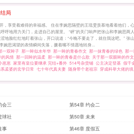
大结局
开，享受着难得的幸福感。 住在李婉思隔壁的王琉雯羡慕地看着他们，
气呼呼地用力关门，走进自己的屋里。 “砰”的关门响声把张山和李婉思两
羞涩地脸红红地盯着张山，开口说道：“今晚不要走了，就住我这吧。” 张
李婉思渴望的表情瞬间失落，撅着嘴不情愿地转身...
那一双眸子
那一眸似水年华
那一眸的青春作文
那一抹青春的绿色
那
眸的风情
那一回眸的温柔
那一眸的青春是什么歌
关于那一双眼眸的作
小崽崽
家里有皇位要继承 完结+番外
514号杂货铺
公主决定登基
假千
佛系孟婆的玄学日常
七十年代真夫妻
随身带个老祖宗
穿成科举大佬的填
 约会三
第54章 约会二
 篮球社
第50章 未来
往事
第46章 度假五