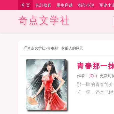
首 页
玄幻修真
重生穿越
都市小说
军史小
奇点文学社
奇点文学社
>
青春那一抹醉人的风景
青春那一
作者：
哭山
更新时间：
那一眸的青春简介