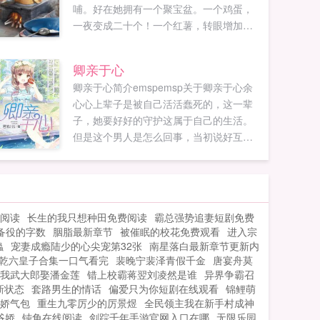
哺。好在她拥有一个聚宝盆。一个鸡蛋，
一夜变成二十个！一个红薯，转眼增加一
箩筐！除了钱不能增加，所有物资都爆
满！江晚月吃饱喝足后，开始计划着办厂
卿亲于心
子，读大学，日子风生水起。好景不长，
卿亲于心简介emspemsp关于卿亲于心余
死了的老公带着一个女人活着回来了，还
心心上辈子是被自己活活蠢死的，这一辈
想夺走孩子抚养权。长子我爹死...
子，她要好好的守护这属于自己的生活。
但是这个男人是怎么回事，当初说好互惠
互利，现在却像一块牛皮糖一样，让她想
甩都甩不掉！追更juseshuwuccwo...
费阅读
长生的我只想种田免费阅读
霸总强势追妻短剧免费
备役的字数
胭脂最新章节
被催眠的校花免费观看
进入宗
蟲
宠妻成瘾陆少的心尖宠第32张
南星落白最新章节更新内
乾六皇子合集一口气看完
裴晚宁裴泽青假千金
唐宴舟莫
我武大郎娶潘金莲
错上校霸蒋翌刘凌然是谁
异界争霸召
新状态
套路男生的情话
偏爱只为你短剧在线观看
锦鲤萌
娇气包
重生九零厉少的厉景煜
全民领主我在新手村成神
爷娇
钝角在线阅读
剑踪千年手游官网入口在哪
无限乐园