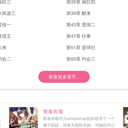
 疯狂三
第35章 疯狂四
 余风波三
第39章 醒来
 度假一
第43章 度假二
 度假五
第47章 往事
未来
第51章 篮球社
 约会二
第55章 约会三
查看更多章节...
青春有毒
机
青春有毒简介emspemsp奶奶收养了一个
成
傻子姐姐，我每天都欺负她，可她却关心