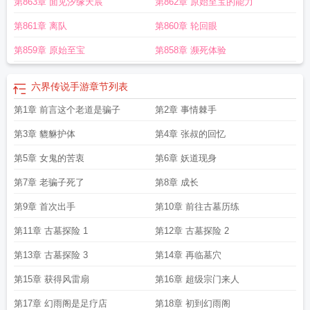
第863章 面见汐缘天宸
第862章 原始至宝的能力
第861章 离队
第860章 轮回眼
第859章 原始至宝
第858章 濒死体验
六界传说手游
章节列表
第1章 前言这个老道是骗子
第2章 事情棘手
第3章 貔貅护体
第4章 张叔的回忆
第5章 女鬼的苦衷
第6章 妖道现身
第7章 老骗子死了
第8章 成长
第9章 首次出手
第10章 前往古墓历练
第11章 古墓探险 1
第12章 古墓探险 2
第13章 古墓探险 3
第14章 再临墓穴
第15章 获得风雷扇
第16章 超级宗门来人
第17章 幻雨阁是足疗店
第18章 初到幻雨阁