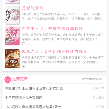
月影时云汐
初见时，她是个黑不溜秋长得有点丑的小丫头。后来，不知何
时，她悄悄走进他的心里。前路风雨，但只要彼此相伴，便总...
白富美下乡，被最野糙汉苏软腰
身为白富美的谢玉瑶意外穿越，来到物资匮乏的七零年代，成了
穿越即下乡的一枚女知青。所幸她早有准备，身怀物资千千
万，...
凤凰涅盘：太子妃她手撕渣男贱女
大齐镇北侯府双莲并蒂而生，叶晚秋身负真龙之气，全身血液可
治百病解百毒，而亲妹却天生体弱，以药为生，父母的偏心，
亲...
最新更新
www.qdwxs.com
陈聪缀学打工姐姐不让我交女朋友起源
饮风作伴
主角苏梦瑶小说免费阅读
南山童姥
《小蛮腰》全集唐茵陆迟大结局+番外
姜之鱼