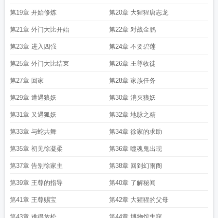
第19章 开始修炼
第20章 大猩猩唐志龙
第21章 外门大比开始
第22章 对战金鹏
第23章 进入四强
第24章 不要碧莲
第25章 外门大比结束
第26章 王尊收徒
第27章 回家
第28章 家族任务
第29章 遭遇狼妖
第30章 消灭狼妖
第31章 又遇狐妖
第32章 地脉之精
第33章 与蛇共舞
第34章 徐家的求助
第35章 初见徐凝柔
第36章 噬魂鬼出现
第37章 告别徐家主
第38章 回到幻雨阁
第39章 王尊的指导
第40章 了解秘闻
第41章 王尊赐宝
第42章 大猩猩的父母
第43章 难得放松
第44章 博物馆失窃