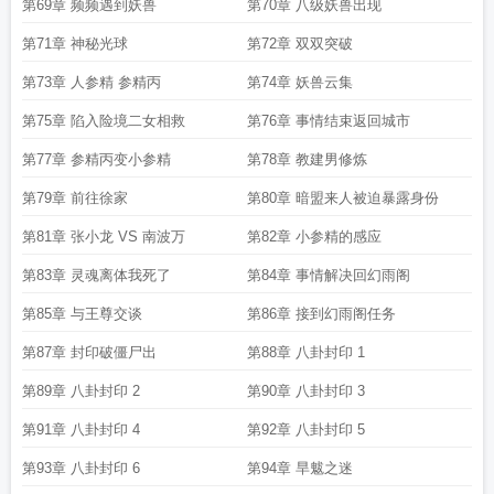
第69章 频频遇到妖兽
第70章 八级妖兽出现
第71章 神秘光球
第72章 双双突破
第73章 人参精 参精丙
第74章 妖兽云集
第75章 陷入险境二女相救
第76章 事情结束返回城市
第77章 参精丙变小参精
第78章 教建男修炼
第79章 前往徐家
第80章 暗盟来人被迫暴露身份
第81章 张小龙 VS 南波万
第82章 小参精的感应
第83章 灵魂离体我死了
第84章 事情解决回幻雨阁
第85章 与王尊交谈
第86章 接到幻雨阁任务
第87章 封印破僵尸出
第88章 八卦封印 1
第89章 八卦封印 2
第90章 八卦封印 3
第91章 八卦封印 4
第92章 八卦封印 5
第93章 八卦封印 6
第94章 旱魃之迷