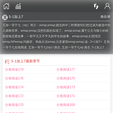
5-1加上7
路念
/著
五加一等于七（np）简介：emsp;emsp;路念的中二时期曾经幻想过成为被选中的
人拯救世界。emsp;emsp;没想到真的实现了。emsp;emsp;属于公主与骑士的校
园冒险恋爱故事，一群平凡又不平凡的学生的故事。emsp;emsp;幻想现言
emsp;NPemsp;玛丽苏、狗血出没emsp;注意避雷emsp;emsp;追-..
5+1加7+
五加
一等于七在线阅读
五加一等于七(np) / 路念
五加一等于七np 路念
5-1加上7
五
加一等于七h
你知道五加一等于几吗
五加一等于七np花卷
5-1加7-1
你知道五
加一等于多少吗
五加一等于几是什么意思
五加一等于七(np)路念
五加一等于七
5-1加上7
最新章节
花卷和桥
五加一等于七np笔趣阁
5加1等于7
五加一等于七(np)花卷和桥百
分卷阅读178
分卷阅读177
度
5+71是什么意思
五加一等于七
五加一等于七np
五加一等于七全文阅
读
5+17加等于几
五加一等于七np路念
五加一等于七np免费阅读
5加1等于
五
分卷阅读176
分卷阅读175
加一等于七(np) 花卷和桥
5+1加+7等于几
5+加1+7
五加一等于七全文免费阅
读
五加一等于二十七是什么意思
五加一等于多少是什么意思
五加一等于七(np)
分卷阅读174
分卷阅读173
免费阅读
五加一等于七np花卷和桥
五加一等于七(np)花卷和桥
5+1加7等于
分卷阅读172
分卷阅读171
几
五加一等于七[NP
五加一等于七路念
五加一是什么意思
五加一等于七全文免
费阅读笔趣阁
五加七等于一什么答案
分卷阅读170
分卷阅读169