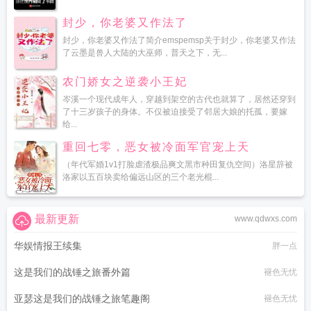
封少，你老婆又作法了
封少，你老婆又作法了简介emspemsp关于封少，你老婆又作法
了云墨是兽人大陆的大巫师，普天之下，无...
农门娇女之逆袭小王妃
岑溪一个现代成年人，穿越到架空的古代也就算了，居然还穿到
了十三岁孩子的身体。不仅被迫接受了邻居大娘的托孤，要嫁
给...
重回七零，恶女被冷面军官宠上天
（年代军婚1v1打脸虐渣极品爽文黑市种田复仇空间）洛星辞被
洛家以五百块卖给偏远山区的三个老光棍...
最新更新
www.qdwxs.com
华娱情报王续集
胖一点
这是我们的战锤之旅番外篇
褪色无忧
亚瑟这是我们的战锤之旅笔趣阁
褪色无忧