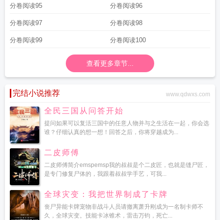
分卷阅读95
分卷阅读96
分卷阅读97
分卷阅读98
分卷阅读99
分卷阅读100
查看更多章节...
完结小说推荐
www.qdwxs.com
全民三国从问答开始
提问如果可以复活三国中的任意人物并与之生活在一起，你会选
谁？仔细认真的想一想！回答之后，你将穿越成为...
二皮师傅
二皮师傅简介emspemsp我的叔叔是个二皮匠，也就是缝尸匠，
是专门修复尸体的，我跟着叔叔学手艺，可我...
全球灾变：我把世界制成了卡牌
丧尸异能卡牌宠物非战斗人员请撤离萧升刚成为一名制卡师不
久，全球灾变。技能卡冰锥术，雷击万钧，死亡...