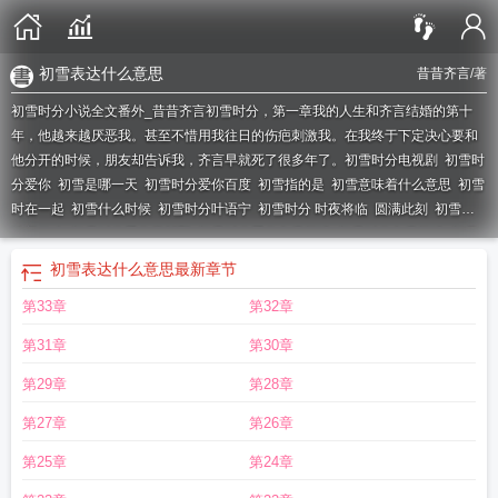
初雪表达什么意思
昔昔齐言
/著
初雪时分小说全文番外_昔昔齐言初雪时分，第一章我的人生和齐言结婚的第十
年，他越来越厌恶我。甚至不惜用我往日的伤疤刺激我。在我终于下定决心要和
他分开的时候，朋友却告诉我，齐言早就死了很多年了。
初雪时分电视剧
初雪时
分爱你
初雪是哪一天
初雪时分爱你百度
初雪指的是
初雪意味着什么意思
初雪
时在一起
初雪什么时候
初雪时分叶语宁
初雪时分 时夜将临
圆满此刻
初雪意
味着什么
初雪时分爱你裴祁野
初雪时分爱你免费阅读
初雪时分免费阅读
初雪
下一句
初雪时候
初雪时分中定
初雪时分时夜降临
初雪一般在什么时候
圆满此
初雪表达什么意思
最新章节
刻哔哩哔哩
初雪什么意思呀
初雪时分什么意思
初雪时分时夜将临
初雪时分时
第33章
第32章
夜降临什么意思
初雪时分爱你温歆月
时夜降临
初雪时分爱你 温歆月
初雪sj
初
雪几号
初雪出自哪里
初雪时间表出炉
初雪是啥时候
初雪时分爱你阅读
初雪表
第31章
第30章
达什么意思
初雪那天
第29章
第28章
第27章
第26章
第25章
第24章