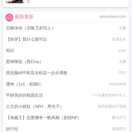
找...
最新更新
www.qdwxs.com
召唤绿传（召唤万岁同人）
无媛
【快穿】我什么都可以
灵魂蓝色
相识
yuyu
爱神降临（西幻np）
无餍
用洗脑APP将高冷校花一步步调教
OVO
遭殃（1v1，校园h）
popofyhrfp
平静美好的校园生活
一个兴趣使然的牛头人
公主的小娇奴（NPH，男生子）
请药师赐福于我胞
【海贼王】恋爱哪有一帆风顺（剧情NP）
飙马厉刀
妖行纪
随遇而安