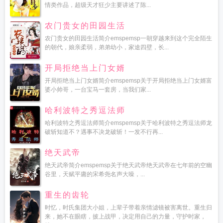
情类作品，超级天才狂少主要讲述了陈...
农门贵女的田园生活
农门贵女的田园生活简介emspemsp一朝穿越来到这个完全陌生
的朝代，娘亲柔弱，弟弟幼小，家途四壁，长...
开局拒绝当上门女婿
开局拒绝当上门女婿简介emspemsp关于开局拒绝当上门女婿富
婆小帅哥，一台宝马一套房，当我们家...
哈利波特之秀逗法师
哈利波特之秀逗法师简介emspemsp关于哈利波特之秀逗法师龙
破斩知道不？遇事不决龙破斩！一发不行再...
绝天武帝
绝天武帝简介emspemsp关于绝天武帝绝天武帝在七年前的空幽
谷里，天赋平庸的宋希尧名声大噪，...
重生的齿轮
时忆，时氏集团大小姐，上辈子带着亲情滤镜被害离世。重生归
来，她不在眼瞎，披上战甲，决定用自己的力量，守护时家，