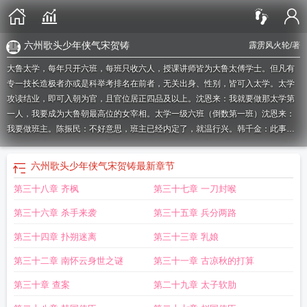
六州歌头少年侠气宋贺铸
霹雳风火轮
/著
大鲁太学，每年只开六班，每班只收六人，授课讲师皆为大鲁太傅学士。但凡有
专一技长造极者亦或是科举考排名在前者，无关出身、性别，皆可入太学。太学
攻读结业，即可入朝为官，且官位居正四品及以上。沈恩来：我就要做那太学第
一人，我要成为大鲁朝最高位的女宰相。太学一级六班（倒数第一班）沈恩来：
我要做班主。陈振民：不好意思，班主已经内定了，就温行兴。韩千金：此事不
公。南怀瑾：咱大鲁朝王姓是什么？李青山：姓“温”。哦...如果您喜欢六州歌头少
年志，别忘记分享给朋友.
六州歌头朗诵配乐
六州歌头韩元吉朗诵
六州歌头少年
六州歌头少年侠气宋贺铸
最新章节
侠气贺铸 赏析
六州歌头 少年侠气带拼音
少年侠气的意思
宋代贺铸的六州歌头·
第三十八章 齐枫
第三十七章 一刀封喉
少年侠气
六州歌头的意思
六州歌头贺铸阅读答案
六州歌头少年侠气歌曲
六州
歌头少年侠气贺铸
六州歌头字数
六州歌头 少年侠气朗诵
六州歌头.少年侠气
六
第三十六章 杀手来袭
第三十五章 兵分两路
州歌头 少年侠气朗诵串词
六州歌头 少年侠气歌曲
六州歌头 少年侠气表现手
法
六州歌头少年侠气译文
六洲歌头
六州歌头少年侠气宋贺铸
六州歌头少年志
第三十四章 扑朔迷离
第三十三章 乳娘
是he还是be
六州歌头·少年侠气歌曲
六州歌头少年侠气拼音版注音
6州歌头
六
第三十二章 南怀云身世之谜
第三十一章 古凉秋的打算
州歌头什么意思
六州歌头多少个字
六州歌头少年志朗读
六州歌头贺铸翻译
六
州歌头晋江
六州歌头·少年侠气
六州歌头艺考
六州歌头原文
六州歌头少年志 好
第三十章 查案
第二十九章 太子软肋
看吗
六州歌头·少年侠
六州歌头张孝祥格律
六州歌头少年侠气朗诵视频
六州歌