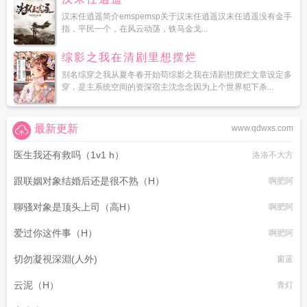
汉末任逍遥简介emspemsp关于汉末任逍遥汉末任逍遥没有金手
指，平民一个，在风云动荡，铁马金戈...
综影之我在清剧里想摆烂
别名综穿之我从夏冬春开始苟综影之我在清剧想摆烂文章设定多
穿，是主系统空间的资深宿主沈念念因为上个世界犯下杀...
最新更新
www.qdwxs.com
医生我还有救吗（1v1 h）
洛洛不大方
跟联姻对象结婚后还是很不熟（H）
啊肥阿
聊骚对象是顶头上司（高H）
啊肥阿
爱过你这件事（H）
啊肥阿
切勿凝視深淵(人外)
窗蓝
云泥（H）
青灯