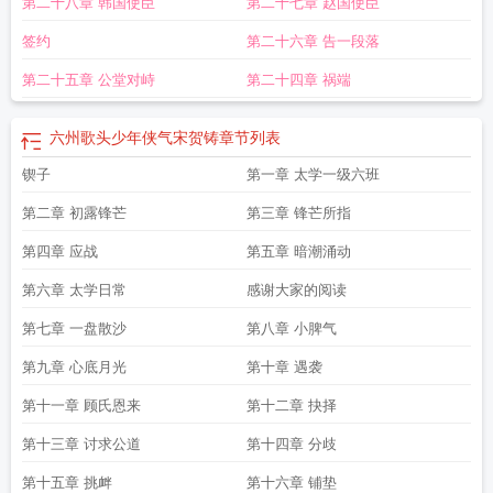
第二十八章 韩国使臣
第二十七章 赵国使臣
头是什么意思
六州歌头少年侠气赏析
六州歌头·少年侠气宋代贺铸
六州歌头全
文
六州歌头镇长淮翻译
六州歌头少年侠气朗读
六州歌头贺铸少年侠气
六州歌
签约
第二十六章 告一段落
头朗读
六州歌头王之道
六州歌头贺铸朗诵视频
第二十五章 公堂对峙
第二十四章 祸端
六州歌头少年侠气宋贺铸
章节列表
锲子
第一章 太学一级六班
第二章 初露锋芒
第三章 锋芒所指
第四章 应战
第五章 暗潮涌动
第六章 太学日常
感谢大家的阅读
第七章 一盘散沙
第八章 小脾气
第九章 心底月光
第十章 遇袭
第十一章 顾氏恩来
第十二章 抉择
第十三章 讨求公道
第十四章 分歧
第十五章 挑衅
第十六章 铺垫