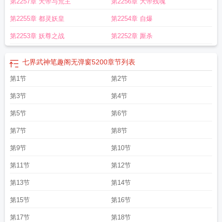
第2257章 天帝与荒主
第2256章 大帝残魂
界武神TXT全本
七界武神最新章节更新列表
七界武神TXT免费
七界武神1465
章
七界武神全文阅读电脑
七界武神另一个叶天是谁
七界武神九霄天尊到底是
第2255章 都灵妖皇
第2254章 自爆
谁
七界武神最新章节列表
七界武神介绍
七界武神叶天免费阅读
龙皇武神
七界
武神在线阅读
七界武神好看不
七界武神笔趣阁全文免费阅读
七界武神全文阅读
第2253章 妖尊之战
第2252章 厮杀
目录
七界武神笔趣阁
七界武神全文阅读免费
七界武神无弹窗
七界武神等级划
分
七界武神简介
七界武神欧阳帝君
七界武神漫画免费阅读
七界武神免费阅读
七界武神笔趣阁无弹窗5200
章节列表
无弹窗
七界武神TXT八零
七界武神叶天几个老婆
七界武神九霄天宫详解
七界
武神免费阅读全文无弹窗
第1节
七界武神叶天
第2节
七界武神动漫
七界武神百度百科
七界
武神 顶点
七界武神评价
七界武神王者被谁夺舍了
七界武神叶天百度百科
七界
第3节
第4节
武神叶天的老婆
七界武神笔趣阁在线阅读
七界武神免费阅读
七界武神主角介
绍
七界武神主角几个老婆
七界武神几个老婆
七界武神百度百科叶天
七界武神
第5节
第6节
全文无弹窗
七界武神免费阅读全文
七界武神免费全集
七界武神叶天为什么只有
第7节
第8节
一半灵魂
七界武神奇书网
七界武神好看吗
七界武神叶之凡
第9节
第10节
第11节
第12节
第13节
第14节
第15节
第16节
第17节
第18节