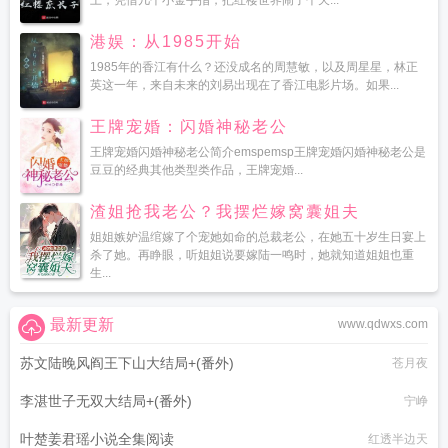
上，凭借几个小金手指，把红楼世界闹了个天...
港娱：从1985开始
1985年的香江有什么？还没成名的周慧敏，以及周星星，林正
英这一年，来自未来的刘易出现在了香江电影片场。如果...
王牌宠婚：闪婚神秘老公
王牌宠婚闪婚神秘老公简介emspemsp王牌宠婚闪婚神秘老公是
豆豆的经典其他类型类作品，王牌宠婚...
渣姐抢我老公？我摆烂嫁窝囊姐夫
姐姐嫉妒温绾嫁了个宠她如命的总裁老公，在她五十岁生日宴上
杀了她。再睁眼，听姐姐说要嫁陆一鸣时，她就知道姐姐也重
生...
最新更新
www.qdwxs.com
苏文陆晚风阎王下山大结局+(番外)
苍月夜
李湛世子无双大结局+(番外)
宁峥
叶楚姜君瑶小说全集阅读
红透半边天