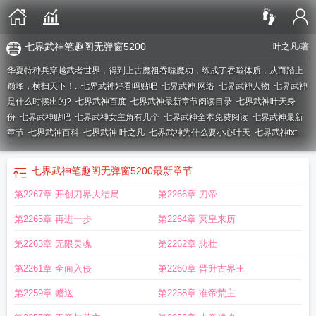
七界武神笔趣阁无弹窗5200
叶之凡
/著
华夏特种兵穿越武者世界，得到上古魔祖吞噬魔功，练成了吞噬体质，从而踏上
巅峰，横扫天下！...
七界武神好看吗贴吧
七界武神 网络
七界武神人物
七界武神
是什么时候出的?
七界武神百度
七界武神最新章节阅读目录
七界武神叶天身
份
七界武神贴吧
七界武神女主角有几个
七界武神全本免费阅读
七界武神最新
章节
七界武神百科
七界武神 叶之凡
七界武神为什么要小心叶天
七界武神txt八
零电子书
七界武神实力排名
七界武神txt全集缓存
七界武神无弹窗笔趣阁
七界
武神境界划分表
七界武神听书有声书
七界武神叶蒙身份
七界武神有声
七界武
七界武神笔趣阁无弹窗5200
最新章节
神境界详细介绍
七界武神叶天老婆介绍
七界武神王者结局
七界武神作者
七界
第2267章 开创刀界大结局
第2266章 刀帝
武神最新章节目录
七界武神TXT
七界武神境界
七界武神听书
七界武神八零电
子书
七界武神最新章节你
七界武神角色介绍
七界武神笔趣阁TXT
七界七界武
第2265章 再进一步
第2264章 冥皇来历
神
七界武神全文阅读
七界武神无弹窗免费阅读
七界武神的介绍
七界武神精校
版
七界武神九霄天尊身份
七界武神叶天有多少女人
七界武神叶天两个灵魂
七
第2263章 无限灵魂
第2262章 悲壮
界武神最新章节阅读
七界武神免费
七界武神TXT奇书网
七界武神吴道真实身
第2261章 全面入侵
第2260章 晋升古界王
份
七界武神动漫全集免费观看
七界武神txt免费全本
七界武神境界划分
七界武
神男主几个老婆
七界武神叶蒙之死
七界武神咋样
七界武神全文免费阅读
七界
第2259章 赠送
第2258章 准帝荒主
武神笔趣阁无弹窗5200
七界武神至尊本尊是好是坏
七界武神无弹窗txt阅读
七