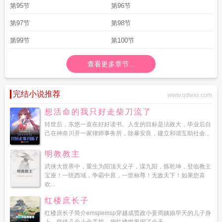
第95节
第96节
第97节
第98节
第99节
第100节
查看更多章节...
完结小说推荐
www.qdwxs.com
想活命的我只好走柴刀流了
转世后，东悠一直在好好读书。人生的目标是法政大，毕业后自
己在神奈川开一家律师事务所，除暴安良，建立和谐互助社会...
明教教主
武侠大世界中，重生为阳顶天义子，谋九阳，炼乾坤，登临教主
宝座！一统西域，争霸中原，一世称尊！无敌天下！如果您喜
欢...
红楼庶长子
红楼庶长子简介emspemsp穿越成贾政小妾周姨娘早夭的儿子身