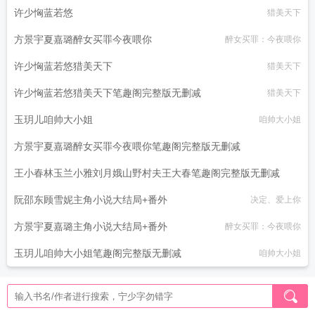
许少恟蓝若悠
猎美天下
方景宇夏嘉璐醉女买罪今夜喂你
醉女买罪：今夜喂你
许少恟蓝若悠猎美天下
猎美天下
许少恟蓝若悠猎美天下笔趣阁完整版无删减
猎美天下
玉玥儿咱帅大小姐
咱帅大小姐
方景宇夏嘉璐醉女买罪今夜喂你笔趣阁完整版无删减
王小春林玉兰小雅刘月娥山野村夫王大春笔趣阁完整版无删减
醉女买罪：今夜喂你
阮邵东顾雪妮主角小说大结局+番外
决定、爱上你
无敌小刁民
方景宇夏嘉璐主角小说大结局+番外
醉女买罪：今夜喂你
玉玥儿咱帅大小姐笔趣阁完整版无删减
咱帅大小姐