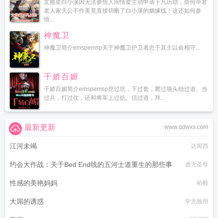
文曲星白小溪因无法参悟人间情爱主动申请下凡历劫，奈何帝君
老人家天公不作美竟直接切断了白小溪的姻缘线！这还如何参
悟...
神魔卫
神魔卫简介emspemsp关于神魔卫护卫者忠于其主以命相守...
千娇百媚
千娇百媚简介emspemsp挖过坑，下过套，爬过墙头劫过道。当
过兵，打过仗，还和将军上过炕。信过道，拜...
最新更新
www.qdwxs.com
江河未竭
达闻西
约会大作战：关于Bed End线的五河士道重生的那些事
虚无圣母
性感的美艳妈妈
柏毅
大屌的诱惑
学无致用