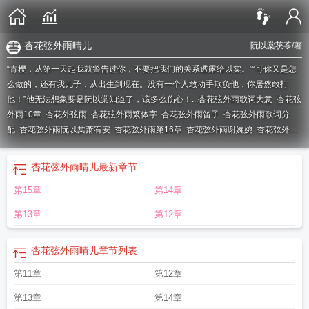
杏花弦外雨晴儿
阮以棠茯苓
/著
“青樱，从第一天起我就警告过你，不要把我们的关系透露给以棠。”“可你又是怎
么做的，还有我儿子，从出生到现在。没有一个人敢动手欺负他，你居然敢打
他！”他无法想象要是阮以棠知道了，该多么伤心！...
杏花弦外雨歌词大意
杏花弦
外雨10章
杏花外弦雨
杏花弦外雨繁体字
杏花弦外雨笛子
杏花弦外雨歌词分
配
杏花弦外雨阮以棠萧宥安
杏花弦外雨第16章
杏花弦外雨谢婉婉
杏花弦外雨
第9章
杏花弦外雨歌词排版
杏花弦外雨萧玉晨阮清
杏花弦外雨舞蹈
杏花弦外雨
五线谱
我要看杏花弦外雨
杏花弦外雨完整版免费阅读
杏花弦外雨21章
杏花弦
杏花弦外雨晴儿
最新章节
外雨歌词
杏花弦外雨txt笔趣阁
杏花弦外雨明月逐人归是什么意思
杏花弦外雨第
第15章
第14章
24章
杏花弦外雨记谱
杏花弦外雨的隐喻和意义
杏花弦外雨mv
杏花弦外雨9
章
杏花弦外雨司夏
杏花弦外雨古筝
杏花弦外雨 乐器
杏花弦外雨第10章
杏花
第13章
第12章
弦外雨原唱
杏花弦外雨表达什么意思
杏花弦外雨是哪一年的
杏花弦外雨萧宥安
阮以棠
杏花弦外雨下一句
杏花弦外雨钢琴
杏花弦外雨晴儿
杏花弦外雨司夏
杏花弦外雨晴儿
章节列表
mv
杏花弦外雨动态歌词
杏花弦外雨歌曲
杏花弦外雨吉他谱
杏花弦外雨这首歌
什么意思
杏花弦外雨表达什么
杏花弦外雨免费阅读
杏花弦外雨免费完结版
杏
第11章
第12章
花弦外雨完整版
弦外杏花雨原唱
杏花弦外雨21—24章
杏花弦外雨阮以棠
杏花
弦外雨钢琴谱
杏花弦外雨伴奏
杏花弦外雨阮以棠结局
杏花弦外雨苏千寻笔趣
第13章
第14章