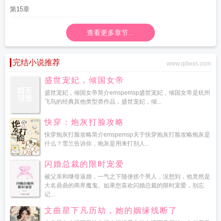
阁
杏花弦外雨男生版
第15章
查看更多章节...
完结小说推荐
www.qdwxs.com
盛世宠妃，倾国女帝
盛世宠妃，倾国女帝简介emspemsp盛世宠妃，倾国女帝是杭州
飞鸟的经典其他类型类作品，盛世宠妃，倾...
快穿：炮灰打脸攻略
快穿炮灰打脸攻略简介emspemsp关于快穿炮灰打脸攻略炮灰是
什么？雪兰告诉你，炮灰是用来打别人...
闪婚总裁的限时宠爱
被父亲和继母逼婚，一气之下随便抓个男人，没想到，他竟然是
大名鼎鼎的商界魔鬼。如果您喜欢闪婚总裁的限时宠爱，别忘
记...
文曲星下凡历劫，她的姻缘线断了