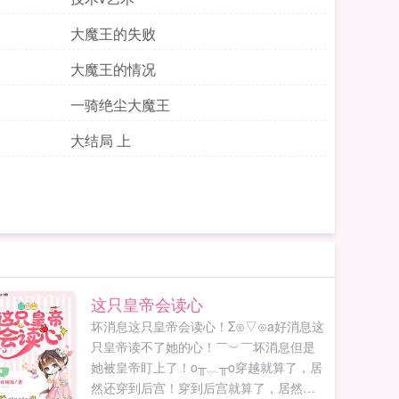
大魔王的失败
大魔王的情况
一骑绝尘大魔王
大结局 上
这只皇帝会读心
坏消息这只皇帝会读心！Σ⊙▽⊙a好消息这
只皇帝读不了她的心！￣︶￣坏消息但是
她被皇帝盯上了！o╥﹏╥o穿越就算了，居
然还穿到后宫！穿到后宫就算了，居然还