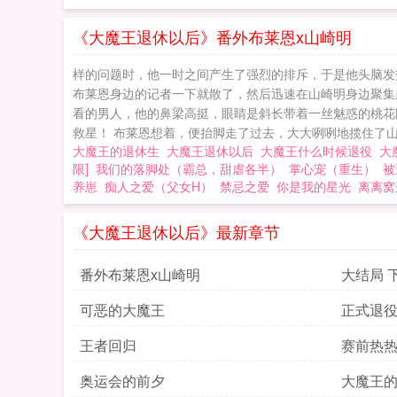
《大魔王退休以后》番外布莱恩x山崎明
样的问题时，他一时之间产生了强烈的排斥，于是他头脑发热，
布莱恩身边的记者一下就散了，然后迅速在山崎明身边聚集
看的男人，他的鼻梁高挺，眼睛是斜长带着一丝魅惑的桃花眼
救星！ 布莱恩想着，便抬脚走了过去，大大咧咧地揽住了山.
大魔王的退休生
大魔王退休以后
大魔王什么时候退役
大
限]
我们的落脚处（霸总，甜虐各半）
掌心宠（重生）
被
养崽
痴人之爱（父女H）
禁忌之爱
你是我的星光
离离窝
《大魔王退休以后》最新章节
番外布莱恩x山崎明
大结局 
可恶的大魔王
正式退
王者回归
赛前热
奥运会的前夕
大魔王