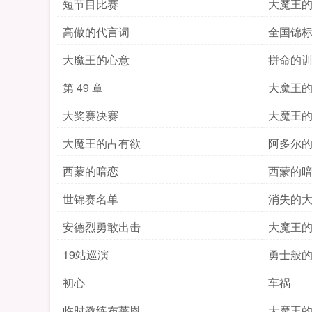
短节目比赛
大魔王
高傲的代言词
全国锦
大魔王的心意
拼命的
第 49 章
大魔王
大奖赛决赛
大魔王
大魔王的占有欲
阿多尔
西蒙的暗恋
西蒙的
世锦赛名单
消失的
安德烈勇敢出击
大魔王
19站巡演
勇士般
初心
车祸
临时教练布莱恩
大魔王