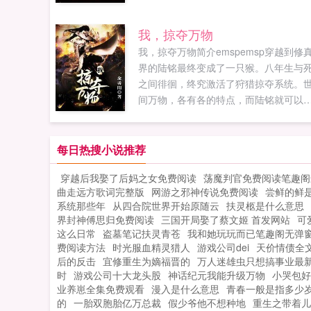
要我想要，就全部都是我的！妹子瞧不
上？你搞错了，是小爷我瞧不上他们！
我，掠夺万物
人欺负我...
我，掠夺万物简介emspemsp穿越到修
界的陆铭最终变成了一只猴。八年生与
之间徘徊，终究激活了狩猎掠夺系统。
间万物，各有各的特点，而陆铭就可以
各种生灵的身上掠夺到各式各样的属性
武力属性1！速度属性1！血脉精纯度1从..
每日热搜小说推荐
穿越后我娶了后妈之女免费阅读
荡魔判官免费阅读笔趣阁
曲走远方歌词完整版
网游之邪神传说免费阅读
尝鲜的鲜
系统那些年
从四合院世界开始原随云
扶灵柩是什么意思
界封神傅思归免费阅读
三国开局娶了蔡文姬 首发网站
可
这么日常
盗墓笔记扶灵青苍
我和她玩玩而已笔趣阁无弹
费阅读方法
时光服血精灵猎人
游戏公司dei
天价情债全
后的反击
宜修重生为嫡福晋的
万人迷雄虫只想搞事业最
时
游戏公司十大龙头股
神话纪元我能升级万物
小哭包好
业养崽全集免费观看
漫入是什么意思
青春一般是指多少
的
一胎双胞胎亿万总裁
假少爷他不想种地
重生之带着儿