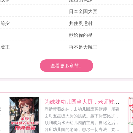
单
日本全国大赛
的前夕
共住奥运村
归
献给你的星
大魔王
再不是大魔王
查看更多章节...
为妹妹幼儿园当大厨，老师被馋哭
我
周麟带着妹妹，去幼儿园应聘厨师，却要
爷
面对五星级大厨的挑战。赢下厨艺比拼，
，
顺利成为水天幼儿园的主厨。自此之后，
只
各所幼儿园的老师，想尽一切办法，要吃