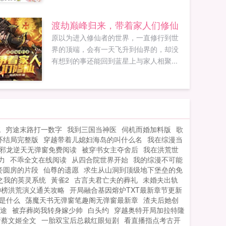
是架空的大宣朝后宫！而且还是个被毁了
容的悲催的小才人！悲催阿荼，后宫谋
渡劫巅峰归来，带着家人们修仙
生。皇帝明昭你不要对朕心存妄想！阿荼
原以为进入修仙者的世界，一直修行到世
好滴好滴一段时间过后皇帝明昭朕对你心
界的顶端，会有一天飞升到仙界的，却没
有妄想。阿荼这个皇帝有猫病！如果您喜
有想到的事还能回到蓝星上与家人相聚...
欢这只皇帝会读心，别忘记分享给朋友...
统
穷途末路打一数字
我到三国当神医
伺机而婚加料版
歌
环结局完整版
穿越带着儿媳妇海岛的叫什么名
我在综漫当
邪龙逆天无弹窗免费阅读
被穿书女主夺舍后
我在洪荒世
力
不乖全文在线阅读
从四合院世界开始
我的综漫不可能
妾圆房的片段
仙尊的遗愿
求生从山洞到顶级地下堡垒的免
之我的英灵系统
黃雀2
古言夫君亡夫的葬礼
未婚夫出轨
神榜洪荒演义通关攻略
开局融合基因熔炉TXT最新章节更新
是什么
荡魔天书无弹窗笔趣阁无弹窗最新章
渣夫后她创
途
被弃葬岗我转身嫁少帅
白头约
穿越奥特开局加拉特隆
胬蔡文姬全文
一胎双宝后总裁红眼短剧
看直播指点考古开