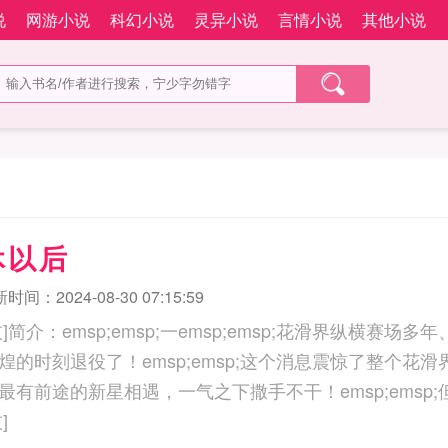
说
网游小说
科幻小说
灵异小说
言情小说
其他小说
休以后
时间：2024-08-30 07:15:59
简介：emsp;emsp;一emsp;emsp;花滑界纵横赛场
的时刻退役了！emsp;emsp;这个消息震惊了整个花滑界。e
有前途的新星相遇，一气之下撒手不干！emsp;emsp;
]