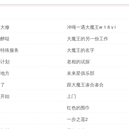
茶大修
冲绳一遇大魔王w 1 8 v i
醉醉哒
大魔王的另一份工作
的特殊服务
大魔王的名字
练计划
老相的试探
好地方
未来星俱乐部
来了
跟大魔王凑合凑合
练开始
上门
们
红色的围巾
遥
一步之遥2