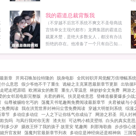
到周麟做的饭菜。学生的家长，想方设
有
法，让自家小孩转到水天幼儿园上学。教
我的霸道总裁背叛我
育局卫生局警局消防站绞尽脑汁，想办法
真
（不穿越不后宫不系统不爽文不圣母商战
去水天幼儿园蹭周麟做的饭。防疫站妇幼
死
言情单女主现代都市）龙腾集团的霸道总
保健...
世
裁夏木楚，是绝大多数女人，都没有办法
从
拒绝的存在。他准备了一个只有自己知道
。
的商业计划。青春睿智的女记者南宫悦，
.
帮朋友的忙，给夏木楚带一句话。谁也没
有想到，她竟然对夏木楚一见钟情。她为
了得到夏木楚，精心策划了一场自杀。在
最新章
开局召唤加拉特隆的
脱身电影
全民转职开局觉醒万倍增幅系
她以死相逼的...
是什么意思
假少爷他不干了重生
诡秘之主克莱恩最新章节更新
出轨循
走吧走吧原唱
欧洲淑女的教育
重生八零温意
林妙妙全文免费
网游之
爱的女邻居电影完整版
夫君的葬礼
扶灵是啥意思
登峰造极要爆多少战
窗
仙尊被赐给乞丐的
荡魔天书笔趣阁免费阅读最新章节
夫君被破与小
文免费阅读
我在洪荒世界封神问尘雪免费阅读
穿越大明签到系统
综漫
新章节
多动症多动症
一人之下让你练气你成仙了
网游之邪圣
同人封
欺负吗
与凤行我对你无害
渣夫别
可达鸭小精灵壁纸
白头的真实意思
岁到多少岁
摄政王怀了我的孩子 故里安 笔趣阁
刹那海歌曲
步步惊心迷
媳升官发财
荡魔判官最新章节列表
多动症是神经病还是精神病
三国