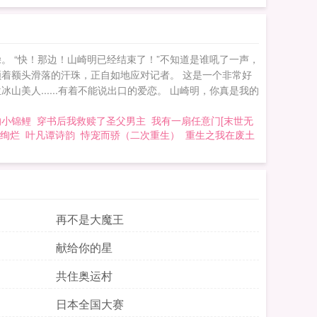
躁。 “快！那边！山崎明已经结束了！”不知道是谁吼了一声，
着额头滑落的汗珠，正自如地应对记者。 这是一个非常好
人......有着不能说出口的爱恋。 山崎明，你真是我的
的小锦鲤
穿书后我救赎了圣父男主
我有一扇任意门[末世无
绚烂
叶凡谭诗韵
恃宠而骄（二次重生）
重生之我在废土
再不是大魔王
献给你的星
共住奥运村
日本全国大赛