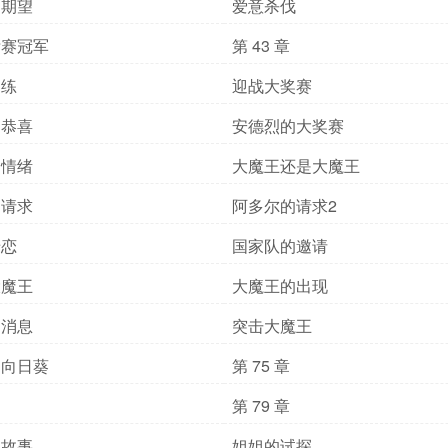
的期望
爱意杀伐
标赛冠军
第 43 章
训练
迎战大奖赛
的恭喜
安德烈的大奖赛
的情绪
大魔王还是大魔王
的请求
阿多尔的请求2
暗恋
国家队的邀请
大魔王
大魔王的出现
的消息
突击大魔王
的向日葵
第 75 章
第 79 章
的故事
姐姐的试探