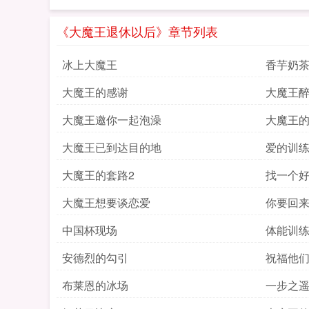
《大魔王退休以后》章节列表
冰上大魔王
香芋奶
大魔王的感谢
大魔王
大魔王邀你一起泡澡
大魔王
大魔王已到达目的地
爱的训
大魔王的套路2
找一个
大魔王想要谈恋爱
你要回
中国杯现场
体能训
安德烈的勾引
祝福他
布莱恩的冰场
一步之