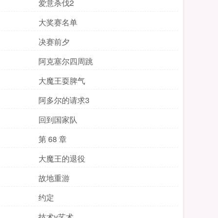
爱意杀伐2
大奖赛名单
决赛前夕
阿克塞尔四周跳
大魔王耍脾气
阿多尔的请求3
回到国家队
第 68 章
大魔王的退役
故地重游
约定
技术v艺术