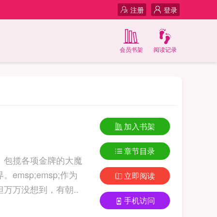
注册
登录
会员书架
阅读记录
加入书架
章节目录
多年、包揽各项金牌的大魔
msp;emsp;作为
立即阅读
但万万没想到，有朝..
手机访问