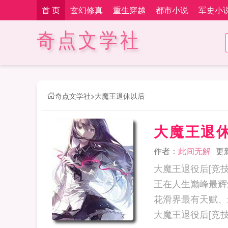
首 页
玄幻修真
重生穿越
都市小说
军史小
奇点文学社
奇点文学社
>
大魔王退休以后
大魔王退
作者：
此间无解
更新
大魔王退役后[竞技]
王在人生巅峰最辉煌
花滑界最有天赋、最
大魔王退役后[竞技