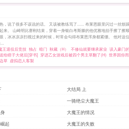
说了很多不该说的话。 又该被教练骂了...... 布莱恩眼里闪过一丝烦
起来。 山崎明比赛刚结束，穿着一身银白考斯滕的他优雅地抬手擦了擦顺
，冰冰凉凉扫视过来的时候，时常会勾得布莱恩浑身都紧绷。 他对这位冰山美
..
魔王退役后竞技
独占
暗门
秋藏（H）
不修仙就要继承家业
误入豪门
送给瞎子大佬后[穿书]
穿进乙女游戏后被四个男主草翻了(H)
世界因你而
边草
虚拟恋人客製
下
大结局 上
役
一骑绝尘大魔王
热身
大魔王的情况
的崛起
大魔王的失败