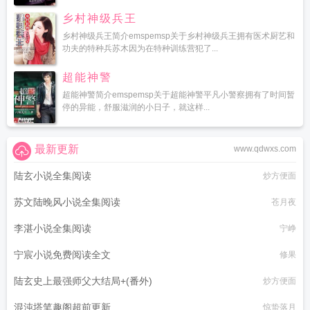
乡村神级兵王
乡村神级兵王简介emspemsp关于乡村神级兵王拥有医术厨艺和
功夫的特种兵苏木因为在特种训练营犯了...
超能神警
超能神警简介emspemsp关于超能神警平凡小警察拥有了时间暂
停的异能，舒服滋润的小日子，就这样...
最新更新
www.qdwxs.com
陆玄小说全集阅读
炒方便面
苏文陆晚风小说全集阅读
苍月夜
李湛小说全集阅读
宁峥
宁宸小说免费阅读全文
修果
陆玄史上最强师父大结局+(番外)
炒方便面
混沌塔笔趣阁超前更新
惊蛰落月