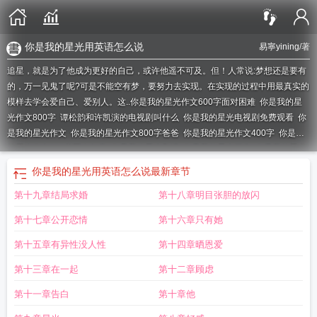
你是我的星光用英语怎么说
易寧yining
/著
追星，就是为了他成为更好的自己，或许他遥不可及。但！人常说:梦想还是要有
的，万一见鬼了呢?可是不能空有梦，要努力去实现。在实现的过程中用最真实的
模样去学会爱自己、爱别人。这..
你是我的星光作文600字面对困难
你是我的星
光作文800字
谭松韵和许凯演的电视剧叫什么
你是我的星光电视剧免费观看
你
是我的星光作文
你是我的星光作文800字爸爸
你是我的星光作文400字
你是我
的星光作文600字写人叙事
你是我的星光翻译
你是我的星光开头
你是我的星光
作文900字
原来你是我的星光
你是我的星光六百字作文
你是我的星光月逢
你是我的星光用英语怎么说
最新章节
星
你是我的星光灿烂免费观看
你是我的星光作文600字六年级
你是我的星光记
第十九章结局求婚
第十八章明目张胆的放闪
叙文
你是我的星光作文800字初三
你是我的星光700字作文
你是我的星光作文
600字妈妈
你是我的星光800字作文初中
你是我的星光用英语怎么说
你是我的
第十七章公开恋情
第十六章只有她
星光作文800
你是我的星光歌曲
你是我的星光作文小标题
你是我的星光作文
600字初中
你是我的星光作文1000字
你是我的星光秦立的扮演者是谁
你是我的
第十五章有异性没人性
第十四章晒恩爱
星光全文免费阅读
你是我的星光作文700字初中
你是我的星光500字作文
你是
第十三章在一起
第十二章顾虑
我的星光600字记叙文
你比星光美丽
你是我的星光漫天
你是我的星光650字作
文
你是我的星光记叙文800字
你是我的星光周记
你是我的星光是什么意思
你
第十一章告白
第十章他
是我的星光200字左右
你是我的星光泰剧在线观看
你是我的星光作文600字
你