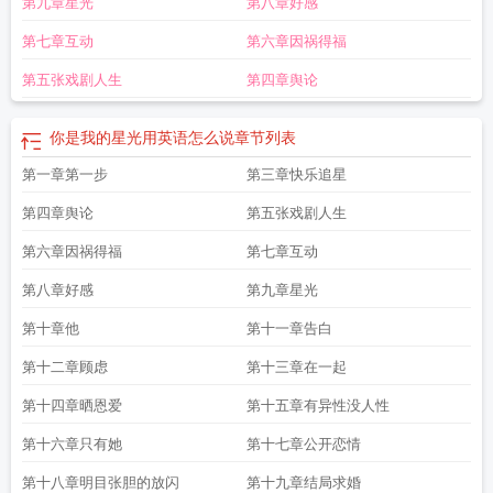
第九章星光
第八章好感
是我的星光400字作文
你是我的星光璀璨全文免费阅读
你是我的星光十里全文
免费阅读
你是我的星光作文600字初二
你是我的星光500字作文初中
你是我的
第七章互动
第六章因祸得福
星光作文素材
你是我的星光英文
你是我的星光题记
你是我的星光800
你是我
的星光作文700
你是我的星光作文600字老师
你是我的星光作文初中
你是我的
第五张戏剧人生
第四章舆论
星光作文500字
你是我的星光作文500
你是我的星光你是我的信仰是什么歌
你
是我的星光电视剧
你是我的星光700字
你比星光美丽电视剧免费观看
你是我的
你是我的星光用英语怎么说
章节列表
星光作文700字
你是我的星光闪耀
你是我的星光归期
你是我的星光写人的作
文
第一章第一步
你是我的星光作文600字初一
你是我的星光作文开头
第三章快乐追星
你是我的星光作文结
尾
你是我的星光800字记叙文
你是我的星光作文300字
你是我的星光亦是我的
第四章舆论
第五张戏剧人生
信仰是什么歌
你是我的星光 林雨瑶
你是我的星光开头结尾
你是我的星光英语
翻译
你是我的星光剧情介绍分集
你是我的星光作文650字
你是我的星光500
第六章因祸得福
第七章互动
字
你是我的星光作文600字母亲
你是我的星光初二作文
你比星光美丽谭松
第八章好感
第九章星光
韵
你是我的星光璀璨短剧
作文你是我的星光
你是我的星光500
你是我的星光
美丽电视剧
你是我的星光800字
你是我的星光作文600
你是我的星光免费阅
第十章他
第十一章告白
读
你是我的星光作文600字父亲
你是我的星光作文600字初三
你是我的星光写
第十二章顾虑
第十三章在一起
父亲作文
你是我的星光灿烂
你是我的星光作文500字初中
你是我的星光作文
800字初中
你是我的星光作文300字左右
你是我的星光600字作文初中
你是我
第十四章晒恩爱
第十五章有异性没人性
的星光结尾
你是我的星光po
你是我的万千星辰短剧在线观看
你是我的星光闪耀
演员表
你是我的星光电影在线观看
你是我的星光作文800字记叙文
也是我的
第十六章只有她
第十七章公开恋情
海
你是我的星光为题的作文
你是我的星光歌词
你是我的星光之海
你是我的星
第十八章明目张胆的放闪
第十九章结局求婚
光小标题作文800字
你是我的星光周记400字
你是我的星光作文200字
你是我