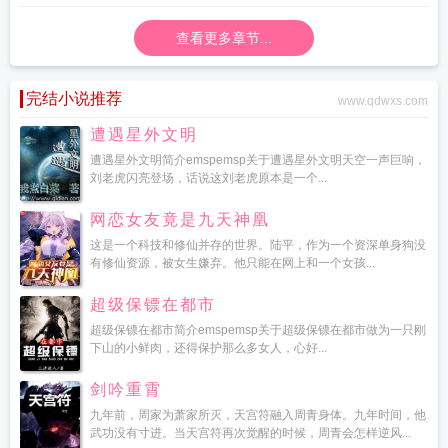
的星光作文开头结尾
你是我的星光开头结尾摘抄
你是我的星光电影
你是我的星
查看更多章节...
光优秀作文800字初二
你是我的星光璀璨剧情介绍
完结小说推荐
www.qdwxs.com
遭遇星外文明
遭遇星外文明简介emspemsp关于遭遇星外文明天空一声巨响，
刘老虎闪亮登场，话说这刘老虎原本是一个...
网恋女友竟是九天神凰
这是一个科技和修仙并存的世界。陆平，作为一个资深单身狗没
有修仙资源，被女生嫌弃。他只能在网上和一个女孩...
超级保镖在都市
超级保镖在都市简介emspemsp关于超级保镖在都市做为一只刚
下山的小鲜肉，还得保护那么多女人，心好...
剑吟重霄
九年前，周家为萧家所灭，天宫符融入周青身体。九年时间，他
武功没有寸进。当天宫符再次觉醒的时候，周青会怎样逆风...