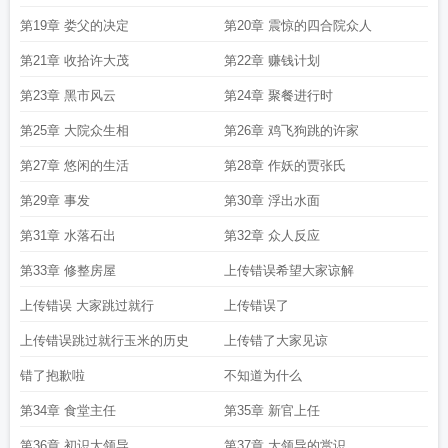
第19章 娄父的决定
第20章 震惊的四合院众人
第21章 收拾许大茂
第22章 赚钱计划
第23章 黑市风云
第24章 聚餐进行时
第25章 大院众生相
第26章 鸡飞狗跳的许家
第27章 悠闲的生活
第28章 作妖的贾张氏
第29章 事发
第30章 浮出水面
第31章 水落石出
第32章 众人反应
第33章 修整房屋
上传错误希望大家谅解
上传错误 大家跳过就行
上传错误了
上传错误跳过就行玉米的历史
上传错了大家见谅
错了抱歉啦
不知道为什么
第34章 食堂主任
第35章 新官上任
第36章 初识大领导
第37章 大领导的赏识