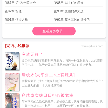
第87章 第n次全院大会
第88章 李主任的示好
第89章 相逢
第90章 悲催的许大茂
第91章 侠盗之旅
第92章 莫名其妙的举报信
查看更多章节...
完结小说推荐
www.qdwxs.com
突然无敌了
道天钧穿越两年后得到不死能力，与另一种无敌能力，从此变得
不再一样。（遮天帝霸完美世界等融合同人）简介无力...
唐妆浓[太平公主×上官婉儿]
唐妆浓太平公主×上官婉儿简介emspemsp关于唐妆浓太平公主×
上官婉儿那是一个大唐红颜繁盛...
穿越成女婢日日担心被宠幸
与众不同的女性成长故事。成长型女主，认知清醒智商在线，从
丫鬟一路成长…心机男主，腹黑手段狠厉，有些疯批...