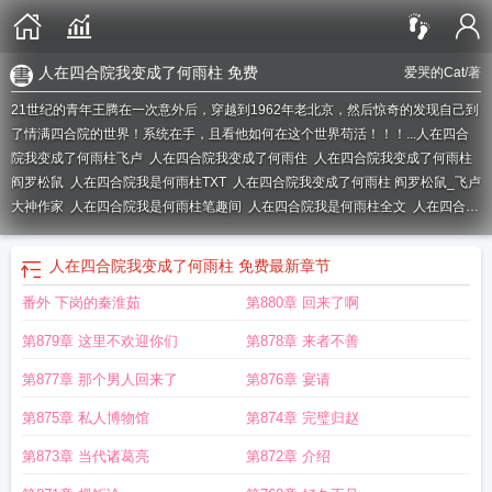
人在四合院我变成了何雨柱 免费
爱哭的Cat
/著
21世纪的青年王腾在一次意外后，穿越到1962年老北京，然后惊奇的发现自己到
了情满四合院的世界！系统在手，且看他如何在这个世界苟活！！！...
人在四合
院我变成了何雨柱飞卢
人在四合院我变成了何雨住
人在四合院我变成了何雨柱
阎罗松鼠
人在四合院我是何雨柱TXT
人在四合院我变成了何雨柱 阎罗松鼠_飞卢
大神作家
人在四合院我是何雨柱笔趣间
人在四合院我是何雨柱全文
人在四合院
我是何雨柱 第1033章
人在四合院我是何雨柱
人在四合院我变成了何雨柱作者阎
罗松鼠
人在四合院我是何雨柱王腾
人在四合院我是何雨柱爱哭
人在四合院我成
人在四合院我变成了何雨柱 免费
最新章节
了何雨柱
人在四合院我是何雨柱爱哭的
人在四合院我变成了何雨柱 免费
人在
番外 下岗的秦淮茹
第880章 回来了啊
四合院我变成了何雨柱人在四合院我变成了何雨柱
人在四合院我变成了何雨柱
阎罗松鼠
人在四合院我是何雨柱二舅
人在四合院我是何雨柱全文阅读
人在四合
第879章 这里不欢迎你们
第878章 来者不善
院我是何雨柱爱哭的cad
第877章 那个男人回来了
第876章 宴请
第875章 私人博物馆
第874章 完璧归赵
第873章 当代诸葛亮
第872章 介绍