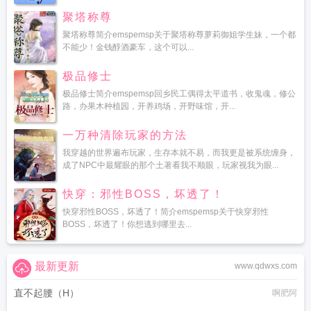
聚塔称尊
聚塔称尊简介emspemsp关于聚塔称尊萝莉御姐学生妹，一个都
不能少！金钱醇酒豪车，这个可以...
极品修士
极品修士简介emspemsp回乡民工偶得太平道书，收鬼魂，修公
路，办果木种植园，开养鸡场，开野味馆，开...
一万种清除玩家的方法
我穿越的世界遍布玩家，生存本就不易，而我更是被系统缠身，
成了NPC中最耀眼的那个土著看我不顺眼，玩家视我为眼...
快穿：邪性BOSS，坏透了！
快穿邪性BOSS，坏透了！简介emspemsp关于快穿邪性
BOSS，坏透了！你想逃到哪里去...
最新更新
www.qdwxs.com
直不起腰（H）
啊肥阿