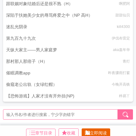
跟联姻对象结婚后还是很不熟（H）
啊肥阿
深陷于扶她美少女的辱骂疼爱之中（NP 高H）
甜甜仙贝
迷乱光阴录
kill4300
第九百九十九次
伊伐布雷定
天纵大家主——男人家庭梦
aka嘉年华
那村那人那痞子（H）
青灯
催眠调教app
昨夜骤雨打窗
偷窥老公出轨（女绿红帽）
今晚开高铁
【恐怖游戏】人家才没有开外挂(NP)
梓易丫
章节目录
收藏
立即阅读