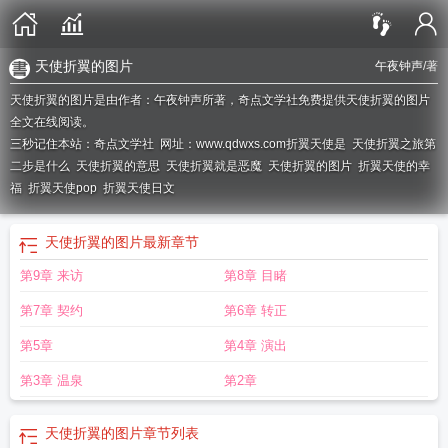
天使折翼的图片
午夜钟声
/著
天使折翼的图片是由作者：午夜钟声所著，奇点文学社免费提供天使折翼的图片
全文在线阅读。
三秒记住本站：奇点文学社 网址：www.qdwxs.com
折翼天使是
天使折翼之旅第
二步是什么
天使折翼的意思
天使折翼就是恶魔
天使折翼的图片
折翼天使的幸
福
折翼天使pop
折翼天使日文
天使折翼的图片
最新章节
第9章 来访
第8章 目睹
第7章 契约
第6章 转正
第5章
第4章 演出
第3章 温泉
第2章
天使折翼的图片
章节列表