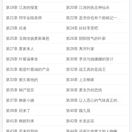
第19章 江涛的报复
第20章 江涛的执念神仙水
第21章 同学会陆老师
第22章 是否你也有个能铭记一生
的老师
第23章 武者
第24章 好好享受吧
第25章 丑闻传扬萧家暴怒
第26章 阴阳怪气的叶家
第27章 萧家来人
第28章 离开叶家
第29章 叶紫涵事发
第30章 李浩与姚娜娜的算计
第31章 都是叶紫涵的产业
第32章 战王真的是战王
第33章 都欠着他的
第34章 上京柳家
第35章 铜尸迎宾
第36章 萧东升的恐惧
第37章 柳家小姨
第38章 让人恶心的气味真正的冥
域
第39章 回来了
第40章 魏九晨
第41章 柳妍到来
第42章 长老反应
第43章 是来找我的
第44章 还有比他更大的人物嘛