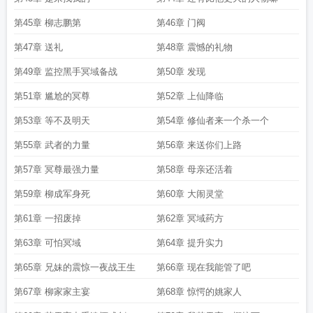
第45章 柳志鹏第
第46章 门阀
第47章 送礼
第48章 震憾的礼物
第49章 监控黑手冥域备战
第50章 发现
第51章 尴尬的冥尊
第52章 上仙降临
第53章 等不及明天
第54章 修仙者来一个杀一个
第55章 武者的力量
第56章 来送你们上路
第57章 冥尊最强力量
第58章 母亲还活着
第59章 柳成军身死
第60章 大闹灵堂
第61章 一招废掉
第62章 冥域药方
第63章 可怕冥域
第64章 提升实力
第65章 兄妹的震惊一夜战王生
第66章 现在我能管了吧
第67章 柳家家主宴
第68章 惊愕的姚家人