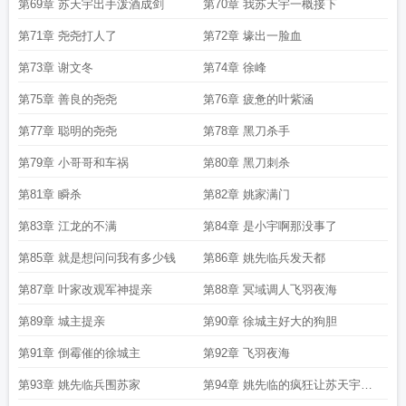
第69章 苏天宇出手泼酒成剑
第70章 我苏天宇一概接下
第71章 尧尧打人了
第72章 壕出一脸血
第73章 谢文冬
第74章 徐峰
第75章 善良的尧尧
第76章 疲惫的叶紫涵
第77章 聪明的尧尧
第78章 黑刀杀手
第79章 小哥哥和车祸
第80章 黑刀刺杀
第81章 瞬杀
第82章 姚家满门
第83章 江龙的不满
第84章 是小宇啊那没事了
第85章 就是想问问我有多少钱
第86章 姚先临兵发天都
第87章 叶家改观军神提亲
第88章 冥域调人飞羽夜海
第89章 城主提亲
第90章 徐城主好大的狗胆
第91章 倒霉催的徐城主
第92章 飞羽夜海
第93章 姚先临兵围苏家
第94章 姚先临的疯狂让苏天宇后