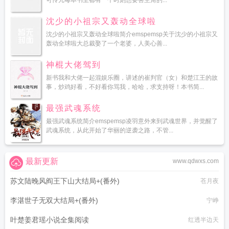
可怜儿每本书里都有一个时刻想要害主角的...
沈少的小祖宗又轰动全球啦
沈少的小祖宗又轰动全球啦简介emspemsp关于沈少的小祖宗又
轰动全球啦大总裁娶了一个老婆，人美心善...
神棍大佬驾到
新书我和大佬一起混娱乐圈，讲述的崔判官（女）和楚江王的故
事，炒鸡好看，不好看你骂我，哈哈，求支持呀！本书简...
最强武魂系统
最强武魂系统简介emspemsp凌羽意外来到武魂世界，并觉醒了
武魂系统，从此开始了华丽的逆袭之路，不管...
最新更新
www.qdwxs.com
苏文陆晚风阎王下山大结局+(番外)
苍月夜
李湛世子无双大结局+(番外)
宁峥
叶楚姜君瑶小说全集阅读
红透半边天