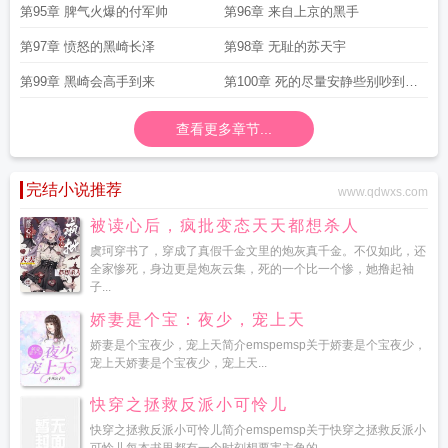
悔一辈子
第95章 脾气火爆的付军帅
第96章 来自上京的黑手
第97章 愤怒的黑崎长泽
第98章 无耻的苏天宇
第99章 黑崎会高手到来
第100章 死的尽量安静些别吵到小
公主
查看更多章节...
完结小说推荐
www.qdwxs.com
被读心后，疯批变态天天都想杀人
虞珂穿书了，穿成了真假千金文里的炮灰真千金。不仅如此，还
全家惨死，身边更是炮灰云集，死的一个比一个惨，她撸起袖
子...
娇妻是个宝：夜少，宠上天
娇妻是个宝夜少，宠上天简介emspemsp关于娇妻是个宝夜少，
宠上天娇妻是个宝夜少，宠上天...
快穿之拯救反派小可怜儿
快穿之拯救反派小可怜儿简介emspemsp关于快穿之拯救反派小