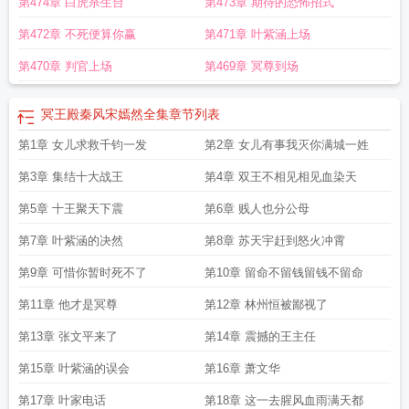
第474章 白虎杀生台
第473章 期待的恐怖招式
科
冥王殿下的倾城懒妃
冥王殿主
冥王殿图片
冥王殿秦飞
医妃要和我结婚
冥
王殿是第几宫殿
冥王殿创始人短剧
冥王殿叶辰
冥王殿叶凡
冥王殿全文免费阅
第472章 不死便算你赢
第471章 叶紫涵上场
读
冥王殿苏天宇叶紫涵免费阅读
冥王殿主全集免费观看
冥王殿秦天君免费阅
读
冥王和阎王的区别
冥王殿是什么意思
冥王殿的寓意和象征
冥王殿苏晨免费
第470章 判官上场
第469章 冥尊到场
阅读全文无弹窗笔趣阁
冥王殿圣子是谁
冥王殿短剧
冥王殿秦风宋嫣然全集
冥
王殿供奉的是谁
冥王殿秦风宋嫣然全集
章节列表
第1章 女儿求救千钧一发
第2章 女儿有事我灭你满城一姓
第3章 集结十大战王
第4章 双王不相见相见血染天
第5章 十王聚天下震
第6章 贱人也分公母
第7章 叶紫涵的决然
第8章 苏天宇赶到怒火冲霄
第9章 可惜你暂时死不了
第10章 留命不留钱留钱不留命
第11章 他才是冥尊
第12章 林州恒被鄙视了
第13章 张文平来了
第14章 震撼的王主任
第15章 叶紫涵的误会
第16章 萧文华
第17章 叶家电话
第18章 这一去腥风血雨满天都