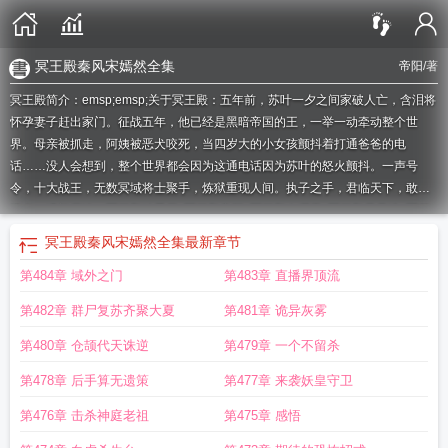
冥王殿秦风宋嫣然全集
帝阳
/著
冥王殿简介：emsp;emsp;关于冥王殿：五年前，苏叶一夕之间家破人亡，含泪将
怀孕妻子赶出家门。征战五年，他已经是黑暗帝国的王，一举一动牵动整个世
界。母亲被抓走，阿姨被恶犬咬死，当四岁大的小女孩颤抖着打通爸爸的电
话……没人会想到，整个世界都会因为这通电话因为苏叶的怒火颤抖。一声号
令，十大战王，无数冥域将士聚手，炼狱重现人间。执子之手，君临天下，敢有
违者，满门尽诛！
冥王殿叶昊辰
冥王殿帝阳
冥王殿在哪里
冥王殿是是谁
冥王
殿任平生
冥王殿下暴脾气 南若衿
冥王殿免费阅读
冥王殿主短剧老婆
冥王殿凌
冥王殿秦风宋嫣然全集
最新章节
天苏清雅
冥王殿下暴脾气锦阑俊吗
冥王殿秦风
冥王殿有什么宝贝
冥王殿主逆
第484章 域外之门
第483章 直播界顶流
水寒
冥王殿秦风宋嫣然最新章节更新时间
冥王殿 帝阳
冥王殿主短剧
冥王殿最
新章节
冥王殿全集观看
冥王殿是什么
冥王殿下的绝世宠妃
冥王殿秦天君和林
第482章 群尸复苏齐聚大夏
第481章 诡异灰雾
若函免费
冥王殿什么意思
冥王殿宋嫣然全集全集
冥王殿苏叶
冥王殿秦天君全
文
冥王殿苏晨
冥王殿苏铭
冥王殿萧北辰
冥王殿下爆脾气幽洛漂亮吗
冥王殿秦
第480章 仓颉代天诛逆
第479章 一个不留杀
风宋嫣然短剧免费播放
冥王殿秦天君
冥王殿秦风宋嫣然短剧免费观看高清
冥王
第478章 后手算无遗策
第477章 来袭妖皇守卫
殿十八阎罗叶辰
冥王殿秦风宋嫣然短剧
冥王殿拼音
冥王殿怎么读
冥王殿 任平
生
医妃要和离
冥王殿苏天宇
冥王殿殿主
冥王殿下医妃
冥王殿下暴脾气 女主
第476章 击杀神庭老祖
第475章 感悟
漂亮吗
冥王殿下医妃要和离
冥王殿下心尖宠免费阅读
冥王殿下
冥王殿百度百