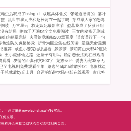
女主的路让女主无路可走，后期才有积
分。女主人设（世界里）长得好看，有些
雌虫后我成了bkingtxt
跋扈具体含义
张老道播讲的
落叶
小娇蛮，爱撒娇卖萌...
河蟹
乱世书崔元央和赵长河在一起了吗
穿成举人家的恶毒
费阅读
万古星云
权宠妖妃最新章节
盗墓我成了反派汪妲
哥没有结局
吻你千万遍txt全文免费阅读
王女的秘密无删减
靠娃综躺赢完结
夫君给我贴贴200章百度
谨言谨行下一句
春色难防久岚格格党
折骨为臣全集在线阅读
最强天命最新
书推荐
咸鱼小妾完结哪里看
躲梦梦
梦幻黄山天都42度浓
局
王小虎修仙之路
还童子有用吗
婚后恋爱法则在线观看
费观看
友情的距离作文800字
龙族圣经
诱妻为宠38章无
已至电视剧免费观看全集
路边的alpha谁敢捡txt
电影枕边
子总裁后by丘山月
命运的陷阱大陆电影在线观看
古代将
屏蔽novelspi-shxsw字段实现。
任何立场。
爬虫程序会依据负载状态自动爬取相关页面。