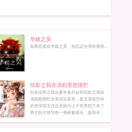
华娱之昊
如果您喜欢华娱之昊，别忘记分享给朋友...
综影之我在清剧里想摆烂
别名综穿之我从夏冬春开始苟综影之我在
清剧想摆烂文章设定多穿，是主系统空间
的资深宿主沈念念因为上个世界犯下杀了
男主的大错导致一身积蓄赔光，故而开始
接任务填饱自己的荷包。因为没有什么积
分，基本上前期全靠自己和先知能力，走