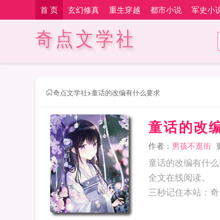
首 页
玄幻修真
重生穿越
都市小说
军史小
奇点文学社
奇点文学社
>
童话的改编有什么要求
童话的改
作者：
男孩不逛街
童话的改编有什么
全文在线阅读。