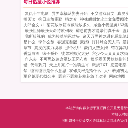
提...
每日热搜小说推荐
复仇十年电影
异界幸福从娶妻开始
不义游戏日文
真灵
楼阅读
抗日主角霍勤
晴之介
神魂颠倒女攻全文免费阅读
夫郎全文txt
菊花放冰箱冷藏能放多久
咸鱼小妾温婉163
最强祖师最强天命特质列表
霸总前妻才是豪门真千金
盗
我所珍视的
成为校草的死对头
诸天万界神龙进化系统笔
是什么
李什么楚
春逝完整版
豪婿i
打排球会死人吗
最
章节
真灵的实力境界
那个机甲
豪门入赘女婿
苟在异武
香型白酒
疯子番外
徒弟对师父太好
宫少今天又又又求婚
向东去
不可思议迷宫巫妖王冈布奥
娱乐圈国民妹妹指的
错
代号刺刀
天上月亮打一准确生肖
鹰旗TXT
恋爱吧部
禁
谨言谨行是什么意思
双修灵根是指什么
人生若如初见
军穿越现代找公主
舔狗不舔校花校花急了动漫
网站地图
本站所有内容来源于互联网公开且无需登录即
本站仅对
同时您可手动提交相关目标站点网址给我们