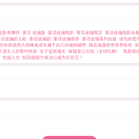
电影有哪些
童话 改编版
童话改编电影
童话改编寓言
童话改编电影合
童话改编的儿歌
童话改编剧
童话改编推荐
童话改编系列短篇
诺伦的恶
的奈莉德用大肉棒肏成专属于自己的储精罐吧
我在迪迦世界里养怪兽
采
人渣主人的誓约性奴
女子监狱逃生
偷窥老公出轨（女绿红帽）
我是雄虫
性福人生
轮回超能力者决心成为后宫王！