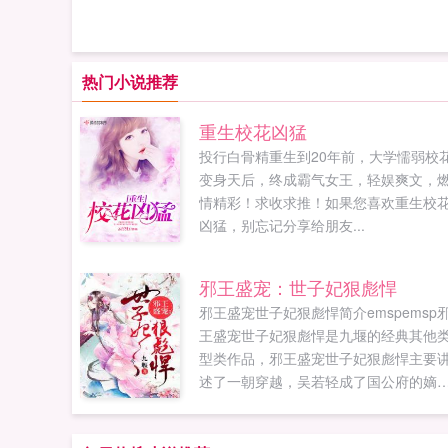
热门小说推荐
重生校花凶猛
投行白骨精重生到20年前，大学懦弱校
变身天后，终成霸气女王，轻娱爽文，
情精彩！求收求推！如果您喜欢重生校
凶猛，别忘记分享给朋友...
邪王盛宠：世子妃狠彪悍
邪王盛宠世子妃狠彪悍简介emspemsp
王盛宠世子妃狠彪悍是九堰的经典其他
型类作品，邪王盛宠世子妃狠彪悍主要
述了一朝穿越，吴若轻成了国公府的嫡
子的世子妃。家里不仅有只爱家九堰最
鼎力大作，年度必看其他类型。禁忌书