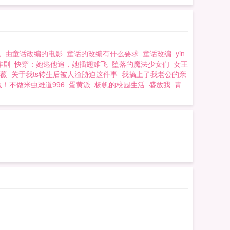
集
由童话改编的电影
童话的改编有什么要求
童话改编
yin
作剧
快穿：她逃他追，她插翅难飞
堕落的魔法少女们
女王
薇
关于我ts转生后被人渣胁迫这件事
我搞上了我老公的亲
！不做米虫难道996
蛋黄派
杨帆的校园生活
盛放我
青