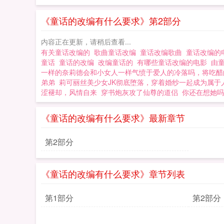
《童话的改编有什么要求》第2部分
内容正在更新，请稍后查看...
有关童话改编的
歌曲童话改编
童话改编歌曲
童话改编的
童话
童话的改编
改编童话的
有哪些童话改编的电影
由
一样的奈莉德会和小女人一样气愤于爱人的冷落吗，将吃醋
弟弟
莉可丽丝美少女JK彻底堕落，穿着婚纱一起成为属于
涩褪却，风情自来
穿书炮灰攻了仙尊的道侣
你还在想她吗
《童话的改编有什么要求》最新章节
第2部分
《童话的改编有什么要求》章节列表
第1部分
第2部分