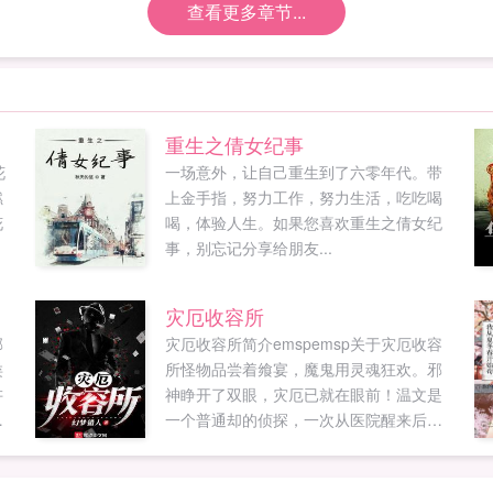
查看更多章节...
重生之倩女纪事
花
一场意外，让自己重生到了六零年代。带
燃
上金手指，努力工作，努力生活，吃吃喝
花
喝，体验人生。如果您喜欢重生之倩女纪
事，别忘记分享给朋友...
灾厄收容所
邪
灾厄收容所简介emspemsp关于灾厄收容
类
所怪物品尝着飨宴，魔鬼用灵魂狂欢。邪
讲
神睁开了双眼，灾厄已就在眼前！温文是
长
一个普通却的侦探，一次从医院醒来后，
新
他的右手连通了一个叫做‘灾厄收容所’的神
屋
秘监狱，而温文发现，他可以获得被关押