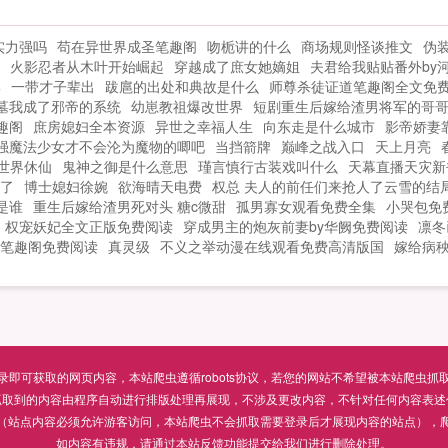
在监狱中生物的能力！为了获得更多的能
力，温文踏上了抓捕怪物的旅途，也进入
实力强吗
苟在异世界成圣笔趣阁
吻栀讲的什么
商场规则怪谈推文
伪装
了诡谲的‘真实世界’PS灵感来自于克苏鲁神
火影忍者从木叶开始崛起
穿越成了庶女她嫡姐
夫君给我贴贴番外by
话和SCP基金会，但不会照搬，希望大家
集
一带才子辈出
跋扈的出处和典故是什么
师尊杀徒证道笔趣阁全文免
喜欢...
墓我成了邪帝的系统
幼崽教祖爆改世界
短剧重生后嫁给渣男将军的哥
趣阁
庶房媳妇全本资源
异世之幸福人生
向东走是什么城市
影帝娇妻
强魔法少女才不会沦为魔物的唧吧
当挡箭牌
巅峰之战入口
天上月亮
世界休仙
鬼神之御是什么意思
瑾言慎行古装戏叫什么
天幕直播天灾新
了
博士媳妇徐婉
欲海晴天电费
权总 夫人的前任们来抢人了云雪的结
是谁
重生后嫁给渣男死对头 糖c微甜
孤男寡女观看免费全集
小哭包免
权宠妖妃全文正版免费阅读
穿成男主的炮灰前妻by华阙免费阅读
凛冬
笔趣阁免费阅读
真灵级
不义之举动漫在线观看免费高清版国
嫁给病秧
可获取的网页内容，本站爬虫遵循robots协议，若您的网站不希望被本站爬虫抓取，可通过
抓取到的内容由程序自动进行排版处理再展现，不涉及更改内容，不针对任何内容表述
（站点内容必须允许游客访问，本站爬虫不会抓取需要登录后才展现内容的站点），
如内容有违规，请通过本站反馈功能提交给我们进行删除处理。