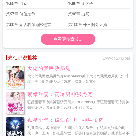
第95章 回京
第96章 废太子
第97章 储位之争
第98章 出局
第99章 蒙古科尔沁部进京
第100章 十五阿哥大婚
查看更多章节...
完结小说推荐
www.qdwxs.com
大佬约我民政局见
大佬约我民政局见简介emspemsp关于大佬约我民政局见七年牢
狱之灾，却为他人做了嫁衣。惨死后她重生...
暖婚甜妻：高冷男神强势宠
暖婚甜妻高冷男神强势宠简介emspemsp关于暖婚甜妻高冷男神
强势宠她，名义上是言家的大小姐，实...
孤星少年：破法创世，神皇传奇
乱世降临，诸神隐匿，人间陷入无尽纷争。在这弱肉强食的时
代，少年王鸿，如孤星降世，誓要打破命运的枷锁。他以坚韧不