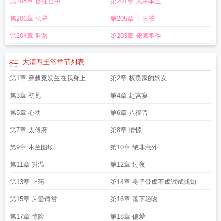
第208章 留在宫中
第207章 大将军王
第206章 弘昼
第205章 十三爷
第204章 退路
第203章 毙鹰事件
大清四王爷
章节列表
第1章 穿越竟发生在我身上
第2章 权贵家的嫡女
第3章 初见
第4章 赴宫宴
第5章 心动
第6章 八福晋
第7章 太傅府
第8章 情愫
第9章 木兰围场
第10章 绝非意外
第11章 升温
第12章 过夜
第13章 上药
第14章 身子骨虚不虚试试就知道
了
第15章 为爱请赏
第16章 落下轻吻
第17章 惊险
第18章 偏爱