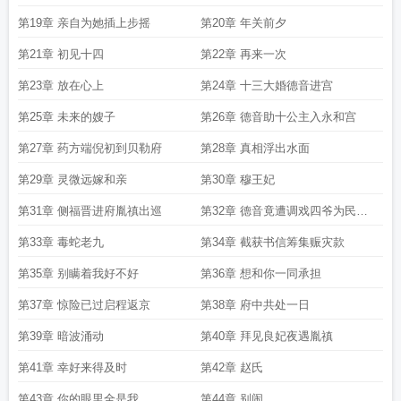
第19章 亲自为她插上步摇
第20章 年关前夕
第21章 初见十四
第22章 再来一次
第23章 放在心上
第24章 十三大婚德音进宫
第25章 未来的嫂子
第26章 德音助十公主入永和宫
第27章 药方端倪初到贝勒府
第28章 真相浮出水面
第29章 灵微远嫁和亲
第30章 穆王妃
第31章 侧福晋进府胤禛出巡
第32章 德音竟遭调戏四爷为民除
害
第33章 毒蛇老九
第34章 截获书信筹集赈灾款
第35章 别瞒着我好不好
第36章 想和你一同承担
第37章 惊险已过启程返京
第38章 府中共处一日
第39章 暗波涌动
第40章 拜见良妃夜遇胤禛
第41章 幸好来得及时
第42章 赵氏
第43章 你的眼里全是我
第44章 别闹