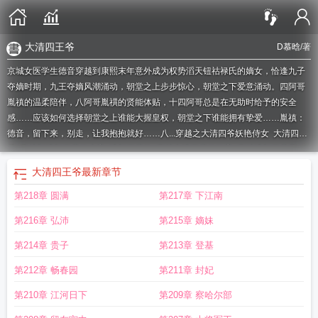
大清四王爷
D慕晗
/著
京城女医学生德音穿越到康熙末年意外成为权势滔天钮祜禄氏的嫡女，恰逢九子
夺嫡时期，九王夺嫡风潮涌动，朝堂之上步步惊心，朝堂之下爱意涌动。四阿哥
胤禛的温柔陪伴，八阿哥胤禩的贤能体贴，十四阿哥总是在无助时给予的安全
感……应该如何选择朝堂之上谁能大握皇权，朝堂之下谁能拥有挚爱……胤禛：
德音，留下来，别走，让我抱抱就好……八...
穿越之大清四爷妖艳侍女
大清四
爷
穿越到清朝四爷的小妾
清朝四爷的
穿越大清四爷的侍妾
穿越清朝四爷宠
妾
穿越到清朝四爷府的
穿越清朝四爷的女人有空间的
穿越大清四爷的格格
穿
大清四王爷
最新章节
越清朝成四爷正妻的
穿越大清四王爷和太后的
女主穿越大清四爷
穿越清朝四爷
第218章 圆满
第217章 下江南
宠妃免费阅读
穿越成大清朝四爷侍妾
大清四王爷
清代四爷
大清四爷日常
穿越
清朝的四爷
惊误入大清朝竟被四爷宠上天
穿越成了大清朝四爷的一个侍妾
穿越
第216章 弘沛
第215章 嫡妹
清朝四爷宠妃
穿越到清朝成为四爷侍妾
穿越大清四爷
惊!误入大清朝竟被四爷
宠上天 D慕晗
清朝穿越四爷
穿越清朝四四宠文
穿越到清朝四爷嫔妃
重生大清
第214章 贵子
第213章 登基
之四爷是受
穿越到清朝成为四爷侍妾的
穿越到清朝四爷的
穿越清朝之四爷小萌
第212章 畅春园
第211章 封妃
妻
大清我是四爷宠大的儿子
第210章 江河日下
第209章 察哈尔部