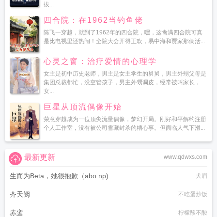
拔...
四合院：在1962当钓鱼佬
陈飞一穿越，就到了1962年的四合院，嘿，这禽满四合院可真
是比电视里还热闹！全院大会开得正欢，易中海和贾家那俩活...
心灵之窗：治疗爱情的心理学
女主是初中历史老师，男主是女主学生的舅舅，男主外甥父母是
集团总裁都忙，没空管孩子，男主外甥调皮，经常被叫家长，
女...
巨星从顶流偶像开始
荣意穿越成为一位顶尖流量偶像，梦幻开局。刚好和平解约注册
个人工作室，没有被公司雪藏封杀的糟心事。但面临人气下滑...
最新更新
www.qdwxs.com
生而为Beta，她很抱歉（abo np)
犬眉
齐天阙
不吃蛋炒饭
赤鸾
柠檬酸不酸