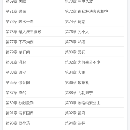
第69章 失眠
第70章 朝中风波
第71章 碰面
第72章 徇私枉法官官相护
第73章 陵水一遇
第74章 诱惑
第75章 错入庆王寝殿
第76章 扎小人
第77章 下不为例
第78章 鸩酒
第79章 楚轩阁
第80章 受罚
第81章 滑脉
第82章 为何生分不少
第83章 请安
第84章 大婚
第85章 倾音阁
第86章 敬茶礼
第87章 漠然
第88章 九朝归宁
第89章 欲献殷勤
第90章 攻略纯安公主
第91章 清算国库
第92章 留府
第93章 促孕药
第94章 选择