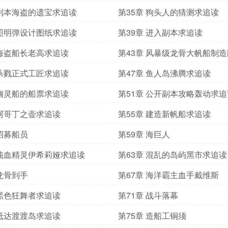
 副本海盗的遗宝求追读
第35章 狗头人的猜测求追读
 照明弹设计图纸求追读
第39章 进入副本求追读
 海盗船长老高求追读
第43章 风暴级龙骨大帆船制
读
 杀戮正式工匠求追读
第47章 鱼人岛沸腾求追读
 幽灵船的船票求追读
第51章 公开副本攻略轰动求追
 阿哥丁之壶求追读
第55章 建造新帆船求追读
 招募船员
第59章 海巨人
 纯血精灵伊希莉娅求追读
第63章 混乱的岛屿黑市求追读
 龙骨到手
第67章 海洋霸主血手戴维斯
 黑色狂舞者求追读
第71章 战斗落幕
 抵达渡渡岛求追读
第75章 造船工铜须