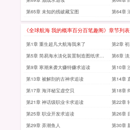
第65章 未知的残破藏宝图
第64章
《全球航海 我的概率百分百笔趣阁》章节列表
第1章 重生超凡大航海我来了
第2章 
第5章 简易海水淡化装置制造图纸求追
第6章 
读
第9章 寒潮来袭大赚特赚求追读
第10章
第13章 被解剖的古神求追读
第14章
第17章 海洋秘宝虚空贝
第18章
第21章 神话级职业卡求追读
第22章
第25章 职业开发求追读
第26章
第29章 弄潮鱼人
第30章