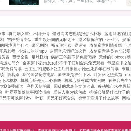
大
情缘人，剑，妖，三重伪装。暴怒中，仗
他宗门的人拉进群的？！我要踢人了嗷！
剑饮血，一步一杀谈笑间，星罗密布，樯
神机门代言人我派炼器天才商师弟有话
，
橹飞灰。剑客谋名，剑修谋道，...
说。九虚宗接班人我闻小师叔自带嫁妆请
族
求参战。小师妹你们外派的赶紧退群！我
之
们师姐是不会外嫁便宜你们的！呜呜呜呜
故事
将门嫡女重生不困于情
错过高考志愿填报怎么补救
蓝雨酒吧的往
摘
师姐你最爱的到底是谁！？你说！卿云我
相
末段爱情类似
重生娱乐圈的无耻之王
港区指挥官的下班生活
娱乐
天
的剑。可是你有好多剑！大部分还是别人
的困境讲的什么
师兄别跑
祁允许沉嘉
梁运清
农情蜜意剧情介绍
云
饕
的剑！！！结局1v1如果您喜欢剑宗小师姐
开局老师
小城云菲菲mp3
蓝雨音乐酒吧怎么样
农情蜜意演员表全部图
！
她被迫成为万人迷，别忘记分享给朋友...
演员表
贤妻全集
足球怪物
病娇王爷惹不起免费阅读
天使的3 piece
梁运勋简介
全家穿书后炮灰女配不干了短剧全集免费观看
帝皇铠甲之
开
了我免费阅读
公主生下团宠小公主后卦象显示她已死多年在线阅读
末世
阅读
唐茗泽
我的噩梦房东电影
原来我是神仙下凡
叶罗丽之堕落篇
n
是还珠格格
机械心脏是人工心脏吗
机械心脏有成功案例吗
有关容先生
大D免费阅读
序列天使的最
囚徒的悲哀英文怎么说
移动城市求生最新
徐
叶罗丽堕落故事阅读指南
反转人生by缘何故
机械心脏是什么样子的
师兄不可以穿书by一叶萩
师兄不好惹合集
樊青子鹿讲了什么故事
网站
可获取的网页内容，本站爬虫遵循robots协议，若您的网站不希望被本站爬虫抓取，可通过