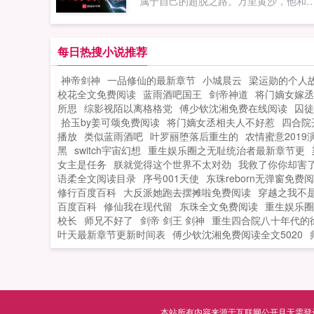
属于自己的超脱之路。万里黄沙，他和
汉那颗最耀眼的将星并肩作战，抵御匈
奴，霍去病豪言无他无大汉。深幽地穴
他推开棺木，与从中苏醒的那位绝美血
每日热搜小说推荐
女子，演绎跨越种族的倾世爱恋。群山
神帝剑神
一品修仙的最新章节
小城晨云
梁运勋的个人
巅，他凭一己之力独战众仙，手握日月
校花全文免费阅读
蓝雨酒吧国王
剑帝神道
将门嫡女嫁丞
星辰！宇宙深处，他和化外天魔展开惊
所思
综影视陌以离格格党
傅少钦沈湘免费在线阅读
囚徒
一战，世人皆言，大道尽头他为峰！以
拾玉by姜可颂免费阅读
将门嫡女丞相夫人不好惹
四合院
餮之力，吞噬天地万物，踏上万界之巅
播放
类似蓝雨酒吧
叶罗丽堕落后重生的
农情蜜意2019
第三章开始穿越。第一个世界携手霍去
黑
switch宇宙幻想
重生娱乐圈之无耻统治者最新章节更
病，共灭匈奴！如果您喜欢无限从饕餮
女主是任务
朕就觉得这个世界不太对劲
我救了你你却害
语柔全文阅读目录
始，别忘记分享给朋友...
序号001天使
东珠reborn无弹窗免费
修行百度百科
大反派她跑去摆摊啦免费阅读
穿越之我不
百度百科
修仙我在现代留
东珠全文免费阅读
重生娱乐圈
校长
师兄不好了
剑帝 剑王 剑神
重生四合院八十年代的
叶天最新章节更新时间表
傅少钦沈湘免费阅读全文5020
本站所有内容来源于互联网公开且无需登录即