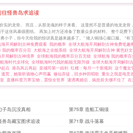
个人都懵了……这剧本不对啊……如果您喜欢全球大航海
忘记分享给朋友. 全球大航海：开局解剖古神
前往怪兽岛求追读
实的龙骨。 而且，从那龙魂的样子来看。 这显然不是普通的地龙龙骨，
于这张风暴级图纸。 再加上对方还准备了数量众多的材料。 整个花费下
路勇小子，你今天给我的惊讶真是越来越多了。” 矮人铜须心服口服。 “有
航海开局解剖古神免费观看
我的概率
全球大航海开局解剖古神免费笔趣
海 我的概率百分百
大航海之全能系统
全球大航海开局解剖古神 篱笆好
海开局解剖古神境界
全球航海我的概率百分百无错
全球航海 我的概率
大航海时代全球化
全球航海时代我的船能无限升级
全球大航海开局解剖
神起点
港岛风云再起
皇城司第一凶剑
红楼：每月一个新规则
这个魔女
逃荒，她靠听诡物心声苟赢
修仙弃徒，回乡种田唱歌
重生之我是电竞
皇
直播科普万界宝物，震惊全世界
潇洒离婚后，疯批前夫绷不住了
在
 勺子岛沉没真相
第75章 造船工铜须
 怪兽岛藏宝图求追读
第71章 战斗落幕
 白熊海盗团
第67章 海洋霸主血手戴维斯