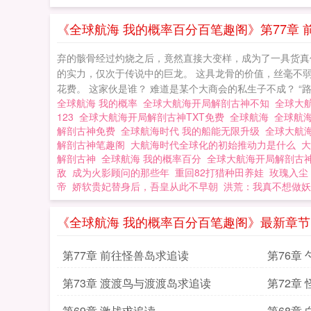
的古神尸体，他整
《全球航海 我的概率百分百笔趣阁》第77章 
弃的骸骨经过灼烧之后，竟然直接大变样，成为了一具货真价
的实力，仅次于传说中的巨龙。 这具龙骨的价值，丝毫不弱
花费。 这家伙是谁？ 难道是某个大商会的私生子不成？ “
全球航海 我的概率
全球大航海开局解剖古神不知
全球大
123
全球大航海开局解剖古神TXT免费
全球航海
全球航
解剖古神免费
全球航海时代 我的船能无限升级
全球大航
解剖古神笔趣阁
大航海时代全球化的初始推动力是什么
解剖古神
全球航海 我的概率百分
全球大航海开局解剖古
敌
成为火影顾问的那些年
重回82打猎种田养娃
玫瑰入尘
帝
娇软贵妃替身后，吾皇从此不早朝
洪荒：我真不想做妖
《全球航海 我的概率百分百笔趣阁》最新章节
第77章 前往怪兽岛求追读
第76章
第73章 渡渡鸟与渡渡岛求追读
第72章
第69章 激战求追读
第68章