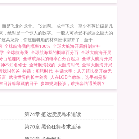
：开局解剖古神，别
而是飞龙的龙骨。 飞龙啊。 成年飞龙，至少有英雄级超凡
来，绝对是一个惊人的数字。 一般人可承受不起这么巨大的
了这具龙骨，你这艘帆船的材料应该都齐了，至于...
阁
全球航海我的概率100%
全球大航海开局解剖古神
文学
全球航海我
全球航海我的概率百分百
全球大航海开局
百分百笔趣阁
全球航海我的概率百分百起点
全球大航海开局
古神不知名修士
全球航海我的
大航海时代
全球大航海开局
管我叫爸爸
神话：图腾时代
神话大明：从刀镇扶桑开始无
首富
武侠世界的长生剑客
人在LGD当教练，选手都是影
末日躲躲藏藏的日子
参加规则怪谈，谁按套路通关啊？
第74章 抵达渡渡岛求追读
第70章 黑色狂舞者求追读
第66章 龙骨到手