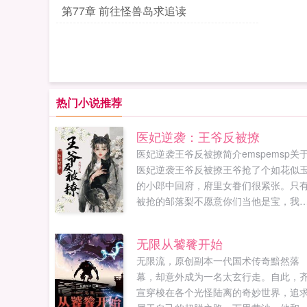
第77章 前往怪兽岛求追读
热门小说推荐
医妃逆袭：王爷反被撩
医妃逆袭王爷反被撩简介emspemsp关
医妃逆袭王爷反被撩王爷抢了个如花似
的小郎中回府，府里女眷们很紧张。只
被抢的邹落梨不愿意你们当他是宝，我
他是草。王爷很大度，允她这个小郎中
自己的侧妃，女眷们很生气。邹落梨依
无限从饕餮开始
不愿...
无限流，原创副本一代国术传奇黯然落
幕，却意外成为一名太玄行走。自此，
宣穿梭在各个光怪陆离的奇妙世界，追