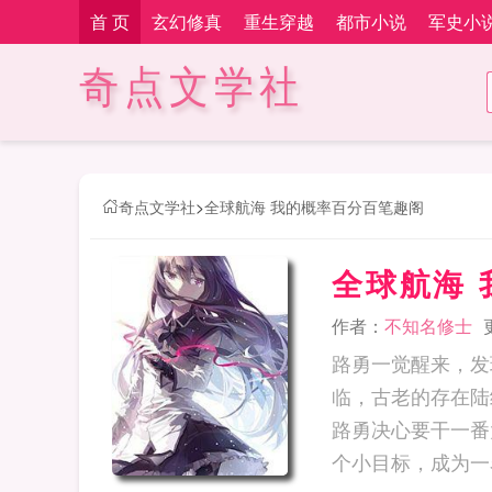
首 页
玄幻修真
重生穿越
都市小说
军史小
奇点文学社
奇点文学社
>
全球航海 我的概率百分百笔趣阁
全球航海
作者：
不知名修士
路勇一觉醒来，发
临，古老的存在陆
路勇决心要干一番
个小目标，成为一