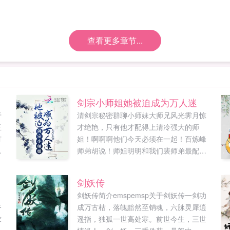
查看更多章节...
剑宗小师姐她被迫成为万人迷
于
清剑宗秘密群聊小师妹大师兄风光霁月惊
玉
才绝艳，只有他才配得上清冷强大的师
有
姐！啊啊啊他们今天必须在一起！百炼峰
当
师弟胡说！师姐明明和我们裴师弟最配！
做
安济峰打杂的可是，我觉得师姐和衍天宗
然
的沈槐序更配啊，上次在秘境里他们配合
剑妖传
得简直天衣无缝！落云宗小霸王瞎说什么
剑妖传简介emspemsp关于剑妖传一剑功
呢？！卿师姐是我们祝余师兄的道侣！他
齐
成万古枯，落魄黯然至销魂，六脉灵犀逍
可是天生剑体，他们生来就最配，你们死
求
遥指，独孤一世高处寒。前世今生，三世
了这条心吧！小师妹（拍桌而起）谁把其