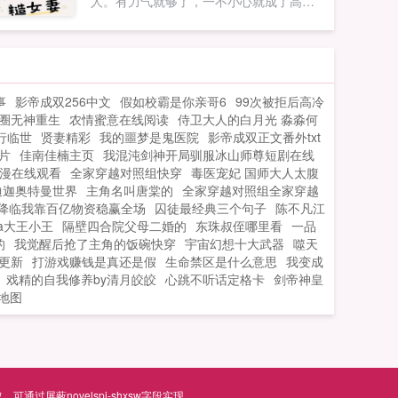
人。有力气就够了，一不小心就成了高
手！想当个蛇蝎美人，，百姓却说我人善
心美意外绑在一起的小秀才就小秀才嗯？
苏梦晚相公最深得我心！...
事
影帝成双256中文
假如校霸是你亲哥6
99次被拒后高冷
圈无神重生
农情蜜意在线阅读
侍卫大人的白月光 淼淼何
行临世
贤妻精彩
我的噩梦是鬼医院
影帝成双正文番外txt
片
佳南佳楠主页
我混沌剑神开局驯服冰山师尊短剧在线
s动漫在线观看
全家穿越对照组快穿
毒医宠妃 国师大人太腹
迪迦奥特曼世界
主角名叫唐棠的
全家穿越对照组全家穿越
降临我靠百亿物资稳赢全场
囚徒最经典三个句子
陈不凡江
ba大王小王
隔壁四合院父母二婚的
东珠叔侄哪里看
一品
的
我觉醒后抢了主角的饭碗快穿
宇宙幻想十大武器
噬天
更新
打游戏赚钱是真还是假
生命禁区是什么意思
我变成
戏精的自我修养by清月皎皎
心跳不听话定格卡
剑帝神皇
地图
屏蔽novelspi-shxsw字段实现。