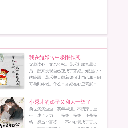
我在甄嬛传中极限作死
穿越读心，文风轻松。苏禾逛故宫晕倒
后，醒来发现自己变成了齐妃。知道剧中
的险恶，苏禾整天想着如何让自己和三阿
哥苟到终老。什么？齐妃在心里骂朕？骂
吧，别人在心里都不敢骂朕！听习惯就好
了！齐妃都是为朕好，都是为大清好！齐
小秀才的娘子又和人干架了
妃说什么？都听齐妃的！对于这种犯贱的
前世病病歪歪，英年早逝。不慎穿古重
行为，大胖橘也摊开爪爪，表示无可奈
生，成了大力士！挣钱！挣钱！还是挣
何。在跌跌撞撞的后宫生活中...
钱！想当个富婆，一不小心就成了官夫