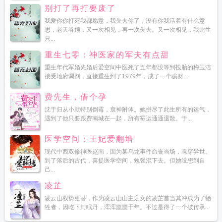
别打了再打要废了
我爱你你打死我都愿意，我失去你了，没有你我活着有什么意
思，老天眷顾，又一次相见，再一次失去。又一次相见，我此生
只...
重生七零：神医家的军夫有点甜
重生年代军婚先婚后爱空间中医死了五年都没等到投胎的梅玉洁
接受地府调剂，直接重生到了1979年，成了一个骗财...
费先生，借个孕
沈于归从小就特别倒霉，衰神附体。她拼尽了此生所有的运气，
遇到了他只要跟费南城在一起，所有霉运通通退散。于...
医学空间：王妃爱翻墙
现代中西双修神医赵南，因为某乌龙事件命丧当场，魂穿异世。
到了落后的古代，喜提医学空间，勉强混下去。但她没想到自
己...
凌芷
凌云山权势更替，作为凌云山山主之女的凌芷首当其冲成为了牺
牲者，因吃下封眠丹，浑浑噩噩千年。不过是得了一个破传承...