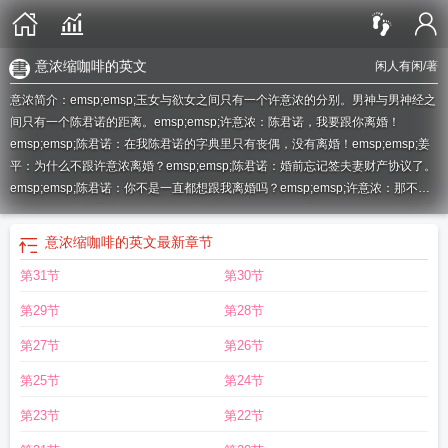
意浓缩咖啡的英文
闲人有闲
/著
意浓简介：emsp;emsp;玉女与欲女之间只有一个许意浓的分别。男神与男神经之
间只有一个陈君诺的距离。emsp;emsp;许意浓：陈君诺，我要跟你离婚！
emsp;emsp;陈君诺：在我陈君诺的字典里只有丧偶，没有离婚！emsp;emsp;姜
平：为什么不跟许意浓离婚？emsp;emsp;陈君诺：婚前忘记签夫妻财产协议了。
emsp;emsp;陈君诺：你不是一直都想跟我离婚吗？emsp;emsp;许意浓：那不是
你说的你的字典里只有丧偶，没有离婚吗？emsp;emsp;周晓年：为什么不跟陈君
诺离婚？emsp;emsp;许意浓：会分很多钱，不知道一个人怎么花。emsp;emsp;
意浓缩咖啡的英文
最新章节
陈君诺：我会去法院申请确认我们的婚姻无效，解除同居关系，一分钱也不会给
第31节
第30节
你添麻烦的。emsp;emsp;许意浓：你敢去起诉，我分分钟让你丧偶！
emsp;emsp;内容标签：甜文都市情缘婚恋
强势宠爱顾意浓
邱意浓拍过的三部电
第29节
第28节
影
张学友秋意浓
意浓浓的意思
揽你入怀栀意浓
牛穿柳带春光软
贵人垂手来相
接
意浓是什么意思
邱意浓个人资料简介图片
宝贝当家暖意浓
重逢方知情意
第27节
第26节
浓
意浓钢琴谱
总是要等到千山万水才知道情意浓
玉置浩二秋意浓
马蹄声声春
第25节
第24节
意浓
秦意浓
意浓取名慎用
陆为舟蒋南桉邱意浓
爱意浓
意浓茶恋短剧免费观
看
秋风秋雨秋意浓
海棠依旧爱意浓
意浓闲人有闲
意浓缩咖啡的英文
意浓咖啡
第23节
第22节
薛城
沙家浜阿庆嫂唱段风声紧雨意浓
意浓歌词
意浓浓
邱意浓个人资料
意浓闲