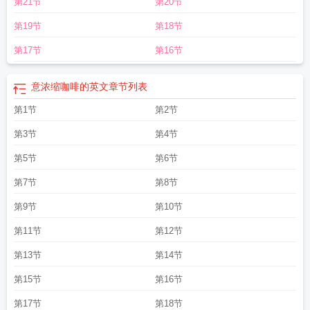
第21节
第20节
人有闲txt
春意迟迟顾意浓
霜降至秋意浓
原奕迟顾意浓
恰逢你情深意浓
揽叔入
怀栀意浓
强势宠爱妩梵顾意浓
情谊浓还是情意浓
意浓的意思
商溯阮意浓
意浓
第19节
第18节
许佳琪
意浓咖啡
意浓咖啡电话
意浓浓是什么意思
总是要历经百转千回才知情
深意浓
意浓名字寓意
丹桂飘香秋意浓
人间处处喜气盈
意浓的拼音
秋意浓
把
第17节
第16节
酒临风诗意浓
一封信
休把私心情意浓
两地情
秦意浓唐若遥
相思重
难解百般
愁相知爱意浓
羊掠芹泥暖意浓
意浓名字的出处
花开神州春意浓
意浓出自古
意浓缩咖啡的英文
章节列表
诗
意浓拼音
梧桐叶黄秋意浓
末世大佬醋意浓
第1节
第2节
第3节
第4节
第5节
第6节
第7节
第8节
第9节
第10节
第11节
第12节
第13节
第14节
第15节
第16节
第17节
第18节