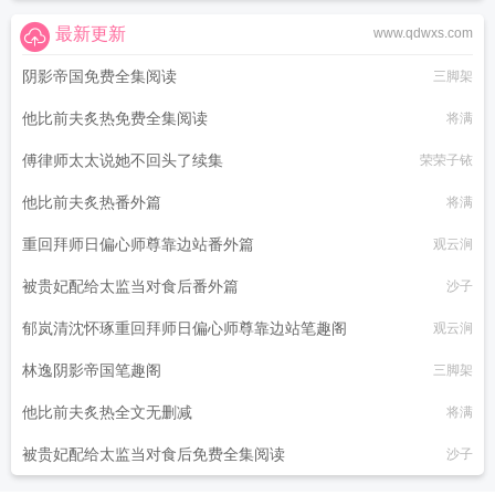
最新更新
www.qdwxs.com
阴影帝国免费全集阅读
三脚架
他比前夫炙热免费全集阅读
将满
傅律师太太说她不回头了续集
荣荣子铱
他比前夫炙热番外篇
将满
重回拜师日偏心师尊靠边站番外篇
观云涧
被贵妃配给太监当对食后番外篇
沙子
郁岚清沈怀琢重回拜师日偏心师尊靠边站笔趣阁
观云涧
林逸阴影帝国笔趣阁
三脚架
他比前夫炙热全文无删减
将满
被贵妃配给太监当对食后免费全集阅读
沙子