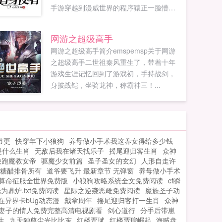
手游穿越到漫威世界的程序猿正一脸懵逼
的审视着自己的新身份迪奥布兰度，一个
英华混血的大帅比！不过，等会儿这里是
网游之超级高手
漫威世界？请问离紫薯精到达战场还有多
网游之超级高手简介emspemsp关于网游
长时间？对了，老子还有金手指！白金之
之超级高手二世祖秦风重生了，带着十年
星，世界，疯狂钻石，轰炸空间，黄金体
游戏生涯记忆回到了游戏初，手持战剑，
验，绯红之王统统给我出！叮，新玩家您
身披战铠，坐骑龙神，称霸神三！...
好，您的第一位替身已抽取，祝您游戏愉
快。看着眼前正...
节更
快穿年下小狼狗
养母做小手术我这养女得给多少钱
是什么生肖
无敌后我在诸天找乐子
摇尾迎归客生肖
众神
快跑魔教女帝
驱魔少女前篇
圣子圣女的玄幻
人形自走许
糖醋排骨所有
道爷要飞升 最新章节 无弹窗
养母做小手术
算命征服全世界免费版
小狼狗攻略系统全文免费阅读
cf瞬
为鼎炉.txt免费阅读
星际之逆袭恶雌免费阅读
魔族圣子动
在异界卡bUg动态漫
戴拿周年
摇尾迎归客打一生肖
众神
妻子的情人免费完整高清电视剧看
剑心道行
分手后带崽
生
九天独尊尘光比比东
红楼贾珷
红楼贾琮崛起
海贼盘