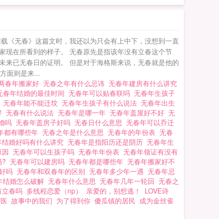
连载《无春》这篇文时，我还以为只会有上中下，没想到一直
家现在所看到的样子。 无春原先是指该年没有立春这个节
未来已无春日的证明。 但是对于海格斯来说，无春就是他的
面则是来...
是两春年搬家好
无春之年有什么忌讳
无春年建房有什么讲究
无春年结婚的最佳时间
无春年可以贴春联吗
无春年生孩子
法
无春年能不能迁坟
无春年生孩子有什么说法
无春年出生
好
无春有什么说法
无春年是哪一年
无春年盖屋好不好
无
结婚吗
无春年盖房子好吗
无春日什么意思
无春年可以乔迁
年都有哪些年
无春之年是什么意思
无春年的年份表
无春
年结婚好吗有什么讲究
无春年是指阳历还是阴历
无春年生
原因
无春年可以生孩子吗
无春年年份表
无春年领证有没有
吗?
无春年可以建房吗
无春年都是哪些年
无春年搬家好不
婚好吗
无春年和双春年的区别
无春年多少年一遇
无春年忌
年结婚怎么破解
无春年什么意思
无春年几年一轮回
无春之
有立春吗
多线程恋爱（np）
亲爱的，别想逃！
LOVE诗
村医
故事中的我们
为了得到你
傻瓜镇的居民
成为金丝雀