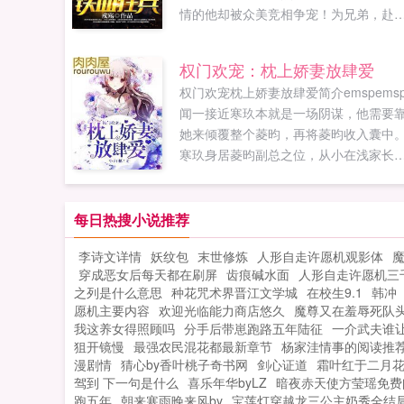
情的他却被众美竞相争宠！为兄弟，赴
蹈火为美人，不惜血溅五步为家庭，铁
捍卫是如果您喜欢美女总裁的铁血狂兵
权门欢宠：枕上娇妻放肆爱
别忘记分享给朋友...
权门欢宠枕上娇妻放肆爱简介emspems
闻一接近寒玖本就是一场阴谋，他需要
她来倾覆整个菱昀，再将菱昀收入囊中
寒玖身居菱昀副总之位，从小在浅家长
大，深得浅家人的信任。她无论如何都
不到自己身边养了半年的忠犬男友会是
只披着忠厚外衣的...
每日热搜小说推荐
李诗文详情
妖纹包
末世修炼
人形自走许愿机观影体
穿成恶女后每天都在刷屏
齿痕碱水面
人形自走许愿机三
之列是什么意思
种花咒术界晋江文学城
在校生9.1
韩冲
愿机主要内容
欢迎光临能力商店悠久
魔尊又在羞辱死队
我这养女得照顾吗
分手后带崽跑路五年陆征
一介武夫谁
狙开镜慢
最强农民混花都最新章节
杨家洼情事的阅读推
漫剧情
猜心by香叶桃子奇书网
剑心证道
霜叶红于二月
驾到 下一句是什么
喜乐年华byLZ
暗夜赤天使方莹瑶免费
跑五年
朝来寒雨晚来风by
宝莲灯穿越龙三公主奶秀全结