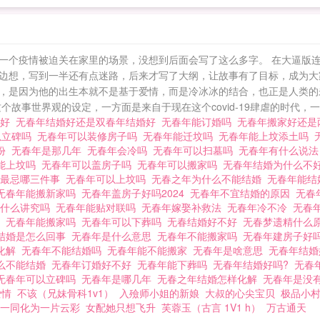
一个疫情被迫关在家里的场景，没想到后面会写了这么多字。 在大逼版
边想，写到一半还有点迷路，后来才写了大纲，让故事有了目标，成为大
，是因为他的出生本就不是基于爱情，而是冷冰冰的结合，也正是人类的
事世界观的设定，一方面是来自于现在这个covid-19肆虐的时代，一方
不好
无春年结婚好还是双春年结婚好
无春年能订婚吗
无春年搬家好还
以立碑吗
无春年可以装修房子吗
无春年能迁坟吗
无春年能上坟添土吗
年份
无春年是那几年
无春年会冷吗
无春年可以扫墓吗
无春年有什么说
能上坟吗
无春年可以盖房子吗
无春年可以搬家吗
无春年结婚为什么不
年最忌哪三件事
无春年可以上坟吗
无春之年为什么不能结婚
无春年能
无春年能搬新家吗
无春年盖房子好吗2024
无春年不宜结婚的原因
无春
有什么讲究吗
无春年能贴对联吗
无春年嫁娶补救法
无春年冷不冷
无春
吗
无春年能搬家吗
无春年可以下葬吗
无春结婚好不好
无春梦遗精什么
结婚是怎么回事
无春年是什么意思
无春年不能搬家吗
无春年建房子好
么化解
无春年不能结婚吗
无春年能不能搬家
无春年是啥意思
无春年结
么不能结婚
无春年订婚好不好
无春年能下葬吗
无春年结婚好吗?
无春
无春年可以立碑吗
无春年是哪几年
无春之年结婚怎样化解
无春年是没
爱情
不该（兄妹骨科1v1）
入殮师小姐的新娘
大叔的心尖宝贝
极品小
一同化为一片云彩
女配她只想飞升
芙蓉玉（古言 1V1 h）
万古通天