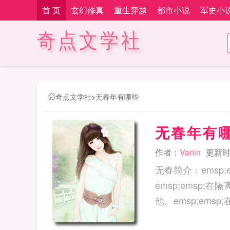
首 页
玄幻修真
重生穿越
都市小说
军史小
奇点文学社
奇点文学社
>
无春年有哪些
无春年有
作者：
Vanin
更新时间
无春简介：emsp
emsp;ems