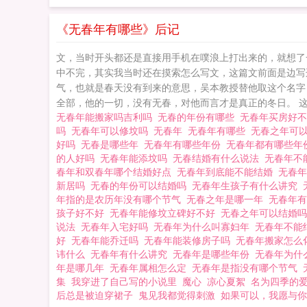
《无春年有哪些》后记
文，当时开头都还是直接用手机在噗浪上打出来的，就想了
中不完，其实我当时还在摸索怎么写文，这篇文前面是边写
气，也就是春天没有到来的意思，吴本教授替他取这个名字
全部，他的一切，没有无春，对他而言才是真正的冬日。 这个故
无春年能搬家吗吉利吗
无春的年份有哪些
无春年买房好
吗
无春年可以修坟吗
无春年
无春年有哪些
无春之年可
好吗
无春是哪些年
无春年有哪些年份
无春年都有哪些
的人好吗
无春年能添坟吗
无春结婚有什么说法
无春年不
春年和双春年哪个结婚好点
无春年到底能不能结婚
无春
新居吗
无春的年份可以结婚吗
无春年生孩子有什么讲究
年指的是农历年没有哪个节气
无春之年是哪一年
无春年
孩子好不好
无春年能修坟立碑好不好
无春之年可以结婚
说法
无春年入宅好吗
无春年为什么叫寡妇年
无春年不能
好
无春年能乔迁吗
无春年能装修房子吗
无春年搬家怎
讳什么
无春年有什么讲究
无春年是哪些年份
无春年为什
年是哪几年
无春年属相怎么定
无春年是指没有哪个节气
集
我穿进了自己写的小说里
魔心
凉心夏絮
名为四季的
后总是被迫穿裙子
鬼见我都觉得刺激
如果可以，我愿与你