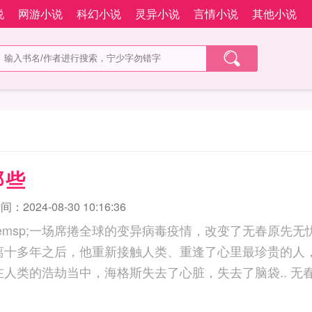
说
网游小说
科幻小说
灵异小说
言情小说
其他小说
哪些
：2024-08-30 10:16:36
;emsp;一场席捲全球的变异病毒疫情，改变了无春原先
p;在隔离十多年之后，他重新接触人类、重逢了心里最珍贵的
他。emsp;emsp;在人类的浩劫当中，海格斯失去了心脏，失去了脑