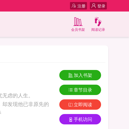
注册
登录
会员书架
阅读记录
加入书架
章节目录
无忧无虑的人生。
人，却发现他已非原先的
立即阅读
袋.. 无春
手机访问