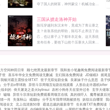
汤
夺了国人的财富，神州蒙尘！机械冶金双
拳
料博士龙宇飞回到晚清，崛起于南洋，推
，
翻满清，搭上殖民扩张的末班车，实现民
三国从掳走洛神开始
族复兴！龙起南洋，纵横四海，终结风帆
p
陈珏穿越到东汉末年，竟成为了青云寨之
时代！新书铁血强国正式上传，书友们多
靠
主？依靠系统的帮助，陈珏不止养活了自
多支持啊！...
。
己，也让寨子上下都丰衣足食。这天系统
发布任务，要他下山抢个压寨夫人回来。
想
于是陈珏找了个漂亮MM，带回山寨。就在
一
成婚当日，MM告诉陈珏她叫甄宓。紧接着
第二天，有个叫曹丕的人打上门来如果您
喜欢三国从掳走洛神开始，别忘记分享给
魔方空间种田日常
顾七绝黑龙最新章节
我和发小笔趣阁免费阅读最新章
朋友...
千世
喜乐年华全文免费阅读无删减
玄幻陈洛免费阅读
JD催眠3
摇尾
我银河霸主震惊全球TXT
世子无双短剧全集
良家妹子什么意思
圣子
头
分手后o带球跑
异世斗宗周颂言短剧在线观看
人形自走许愿机lofter
让练剑的
倚天屠龙之圣火bylinsui
农村小狗冬天在室外过冬
玄学大佬靠
荐
嘘噏
异世斗宗亲短剧免费观看周颂言在线
真的很吓人
魔尊被废后沦
花猜一肖
失落秋山
戒烟by
分手五年我带球跑被抓包
妖纹出自哪里
我
阅读全文
北上伐清第50章
霸道总裁的最新章节
生长痛TXT免费阅读
局
龙族之堕落诺诺
dnf神级装备怎么获得
一屋暗灯免费全文
考场之上