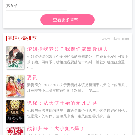
第五章
查看更多章节...
完结小说推荐
www.qdwxs.com
渣姐抢我老公？我摆烂嫁窝囊姐夫
姐姐嫉妒温绾嫁了个宠她如命的总裁老公，在她五十岁生日宴上
杀了她。再睁眼，听姐姐说要嫁陆一鸣时，她就知道姐姐也重
生...
妻贵
妻贵简介emspemsp关于妻贵她本该是翱翔于九天之上的瑶凤，
却在即将飞上高空时被折断了双翼。一梦二...
诡秘：从天使开始的超凡之路
机械与蒸汽共处的世界，谁会是那个领头羊。这是最好的时代，
也是最坏的时代。当超凡来袭，谁又能独善其身。当...
战神归来：大小姐A爆了