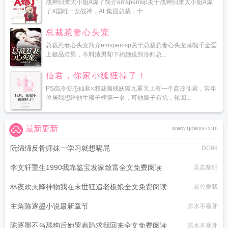
战神归来大小姐A爆了简介emspemsp关于战神归来大小姐A爆
了X国唯一女战神，AL集团总裁，十...
总裁惹妻心头宠
总裁惹妻心头宠简介emspemsp关于总裁惹妻心头宠落魄千金爱
上极品渣男，不料渣男却下药她送到冷酷总...
仙君，你家小狐狸掉了！
PS高冷变态仙君×邪魅脑残妖狐九重天上有一个高冷仙君，常年
位居我想给他生猴子榜第一名，可他脑子有坑，轮回...
最新更新
www.qdwxs.com
阮绵绵反骨师妹一学习就想嗝屁
DG99
李文轩重生1990我靠鉴宝发家致富全文免费阅读
美若黎明
林夜欢天降神物我在末世狂追老板娘全文免费阅读
老公爱我
主角陈逐墨小说最新章节
凉水不塞牙
陈逐墨不当舔狗后她哭着跪求我回来全文免费阅读
凉水不塞牙